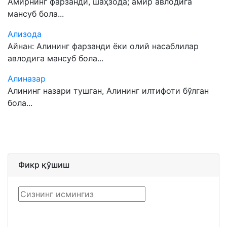
Амирнинг фарзанди, шаҳзода; амир авлодига
мансуб бола...
Ализода
Айнан: Алининг фарзанди ёки олий насаблилар
авлодига мансуб бола...
Алиназар
Алининг назари тушган, Алининг илтифоти бўлган
бола...
Фикр қўшиш