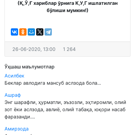
(Қ,Ў,Ғ хариблар ўрнига К,У,Г ишлатилган
бўлиши мумкин!)
26-06-2020, 13:00
1 264
Ўҳшаш маълумотлар
Асилбек
Беклар авлодига мансуб аслзода бола...
Ашраф
Энг шарафли, ҳурматли, эъзозли, эҳтиромли, олий
зот ёки аслзода, авлиё, олий табақа, юқори насаб
фаразанди....
Амирзода