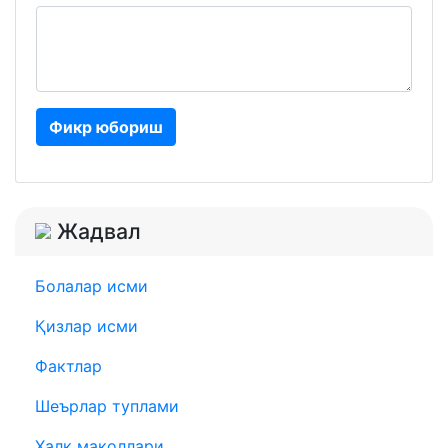
Фикр юбориш
Жадвал
Болалар исми
Қизлар исми
Фактлар
Шеърлар туплами
Халқ мақоллари