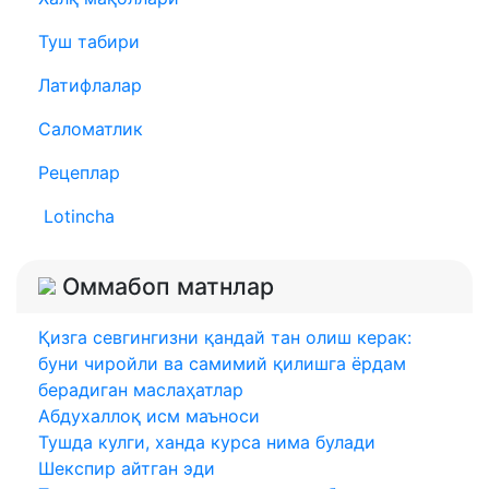
Туш табири
Латифлалар
Саломатлик
Рецеплар
Lotincha
Оммабоп матнлар
Қизга севгингизни қандай тан олиш керак:
буни чиройли ва самимий қилишга ёрдам
берадиган маслаҳатлар
Абдухаллоқ исм маъноси
Тушда кулги, ханда курса нима булади
Шекспир айтган эди