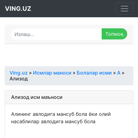
VING.UZ
Ving.uz
»
Исмлар маноси
»
Болалар исми
»
А
»
Ализод
Ализод исм маъноси
Алининг авлодига мансуб бола ёки олий
насаблилар авлодига мансуб бола