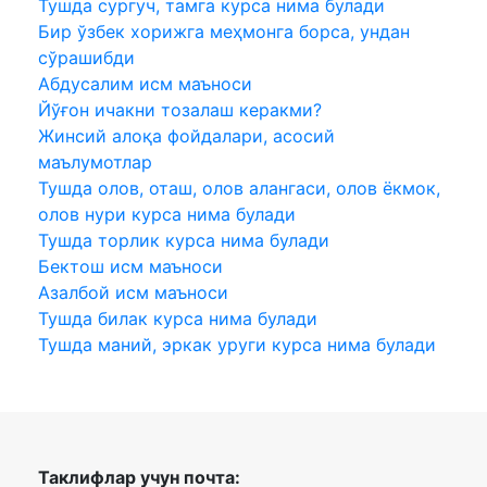
Тушда сургуч, тамга курса нима булади
Бир ўзбек хорижга меҳмонга борса, ундан
сўрашибди
Абдусалим исм маъноси
Йўғон ичакни тозалаш керакми?
Жинсий алоқа фойдалари, асосий
маълумотлар
Тушда олов, оташ, олов алангаси, олов ёкмок,
олов нури курса нима булади
Тушда торлик курса нима булади
Бектош исм маъноси
Азалбой исм маъноси
Тушда билак курса нима булади
Тушда маний, эркак уруги курса нима булади
Таклифлар учун почта: