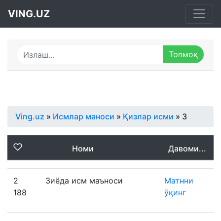
VING.UZ
Ving.uz
»
Исмлар маноси
»
Қизлар исми
» З
Номи
Давоми...
2
Зиёда исм маъноси
Матнни
188
ўқинг