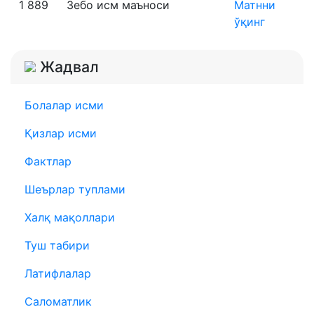
1 889
Зебо исм маъноси
Матнни
ўқинг
Жадвал
Болалар исми
Қизлар исми
Фактлар
Шеърлар туплами
Халқ мақоллари
Туш табири
Латифлалар
Саломатлик