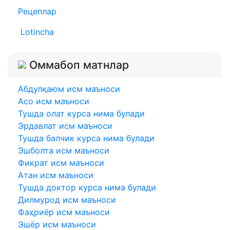
Рецеплар
Lotincha
Оммабоп матнлар
Абдулқаюм исм маъноси
Асо исм маъноси
Тушда олат курса нима булади
Эрдавлат исм маъноси
Тушда балчик курса нима булади
Эшболта исм маъноси
Фикрат исм маъноси
Атан исм маъноси
Тушда доктор курса нима булади
Дилмурод исм маъноси
Фаҳриёр исм маъноси
Эшёр исм маъноси