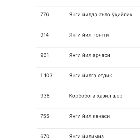
776
Янги йилда аъло ўқийлик
914
Янги йил тонгги
961
Янги йил арчаси
1 103
Янги йилга етдик
938
Қорбобога ҳазил шер
755
Янги йил кечаси
670
Янги йилимиз