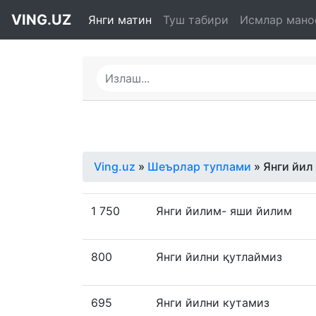
VING.UZ
Янги матин
Туш табири
Исмлар мано
Ving.uz
»
Шеърлар туплами
» Янги йил
1 750
Янги йилим- яши йилим
800
Янги йилни қутлаймиз
695
Янги йилни кутамиз