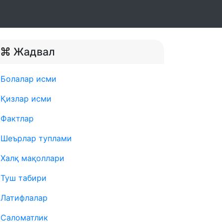
Жадвал
Болалар исми
Қизлар исми
Фактлар
Шеърлар туплами
Халқ мақоллари
Туш табири
Латифлалар
Саломатлик