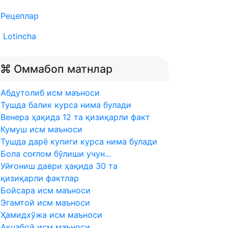
Рецеплар
Lotincha
Оммабоп матнлар
Абдутолиб исм маъноси
Тушда балик курса нима булади
Венера ҳақида 12 та қизиқарли факт
Кумуш исм маъноси
Тушда дарё купиги курса нима булади
Бола соғлом бўлиши учун...
Уйғониш даври ҳақида 30 та
қизиқарли фактлар
Бойсара исм маъноси
Эгамтой исм маъноси
Ҳамидхўжа исм маъноси
Ақчабой исм маъноси