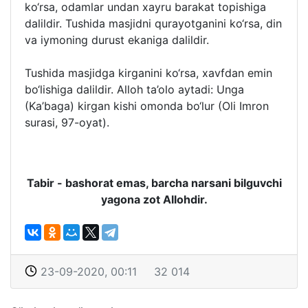
ko‘rsa, odamlar undan xayru barakat topishiga
dalildir. Tushida masjidni qurayotganini ko‘rsa, din
va iymoning durust ekaniga dalildir.
Tushida masjidga kirganini ko‘rsa, xavfdan emin
bo‘lishiga dalildir. Alloh ta’olo aytadi: Unga
(Ka’baga) kirgan kishi omonda bo‘lur (Oli Imron
surasi, 97-oyat).
Tabir - bashorat emas, barcha narsani bilguvchi
yagona zot Allohdir.
23-09-2020, 00:11
32 014