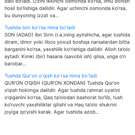
dalil bo‘ladi. O‘zini ikkinchi osmonda ko‘rsa, ilmu donish
hosil bo‘lishiga dalildir. Agar uchinchi osmonda ko‘rsa,
bu dunyoning izzat va...
Tushda son ko'rsa nima bo'ladi
SON (ADAD) Ibn Sirin (r.a.)ning aytishicha, agar tushida
diram, dinor yoki libos yoxud boshqa narsalardan bitta
berganini ko‘rsa, yaxshilik ko‘rishiga dalildir. Alloh ta’olo
aytadi: Kimki (bir) hasana (savobli ish) qilsa, unga o‘n
barobar...
Tushda Qur'on o'qish ko'rsa nima bo'ladi
QUR’ON O‘QISH (QUR’ON XONDAN) Tushda Qur’on
o‘qish hokimga dalildir. Agar tushda rahmat oyatini
o‘qiganini ko‘rsa, Qaq ta’olodan bashorat bo‘lib, tush
ko‘ruvchi yaxshiliklar qilishi va Haq ta’olo shukrini
joyiga qo‘yishi kerak. Agar tushida azob...