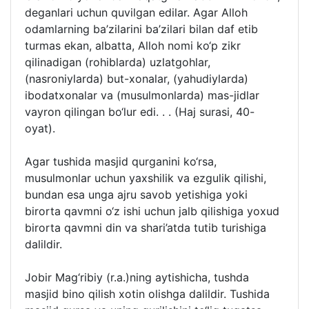
deganlari uchun quvilgan edilar. Agar Alloh
odamlarning ba’zilarini ba’zilari bilan daf etib
turmas ekan, albatta, Alloh nomi ko‘p zikr
qilinadigan (rohiblarda) uzlatgohlar,
(nasroniylarda) but-xonalar, (yahudiylarda)
ibodatxonalar va (musulmonlarda) mas-jidlar
vayron qilingan bo‘lur edi. . . (Haj surasi, 40-
oyat).
Agar tushida masjid qurganini ko‘rsa,
musulmonlar uchun yaxshilik va ezgulik qilishi,
bundan esa unga ajru savob yetishiga yoki
birorta qavmni o‘z ishi uchun jalb qilishiga yoxud
birorta qavmni din va shari’atda tutib turishiga
dalildir.
Jobir Mag‘ribiy (r.a.)ning aytishicha, tushda
masjid bino qilish xotin olishga dalildir. Tushida