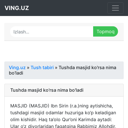
VING.UZ
Ving.uz
»
Tush tabiri
» Tushda masjid ko'rsa nima
bo'ladi
Tushda masjid ko'rsa nima bo'ladi
MASJID (MASJID) Ibn Sirin (r.a.)ning aytishicha,
tushdagi masjid odamlar huzuriga ko‘p keladigan
olim kishidir. Haq ta’olo Qur’oni Karimda aytadi:
Ular o‘z diyorlaridan faqatgina Rabbimiz Allohdir,