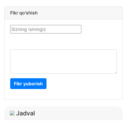
Fikr qo'shish
Fikr yuborish
Jadval