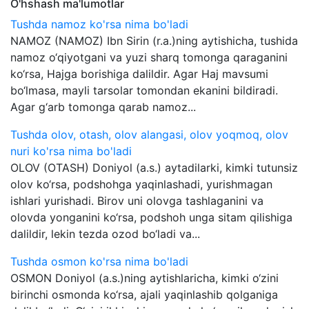
O'hshash ma'lumotlar
Tushda namoz ko'rsa nima bo'ladi
NAMOZ (NAMOZ) Ibn Sirin (r.a.)ning aytishicha, tushida
namoz o‘qiyotgani va yuzi sharq tomonga qaraganini
ko‘rsa, Hajga borishiga dalildir. Agar Haj mavsumi
bo‘lmasa, mayli tarsolar tomondan ekanini bildiradi.
Agar g‘arb tomonga qarab namoz...
Tushda olov, otash, olov alangasi, olov yoqmoq, olov
nuri ko'rsa nima bo'ladi
OLOV (OTASH) Doniyol (a.s.) aytadilarki, kimki tutunsiz
olov ko‘rsa, podshohga yaqinlashadi, yurishmagan
ishlari yurishadi. Birov uni olovga tashlaganini va
olovda yonganini ko‘rsa, podshoh unga sitam qilishiga
dalildir, lekin tezda ozod bo‘ladi va...
Tushda osmon ko'rsa nima bo'ladi
OSMON Doniyol (a.s.)ning aytishlaricha, kimki o‘zini
birinchi osmonda ko‘rsa, ajali yaqinlashib qolganiga