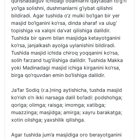
qurishadaiguv ichidagi odamlarni qaytadan to‘g‘ri
yo‘lga solishni, dushmanlarni g‘iybat qilishni
bildiradi. Agar tushida o‘z mulki bo‘lgan bir yer
masjid bo‘lganini ko‘rsa, dinda sharaf va ulug‘
topishiga va xalqni da’vat qilishiga dalildir.
Tushida bir qavm bilan masjidga ketayotganini
ko‘rsa, janjalkash ayolga uylanishini bildiradi.
Tushida masjid ichida chiroq yoqqanini ko‘rsa,
solih farzand tug‘ilishiga dalildir. Tushida Makka
yoki Madinadagi masjid ichiga kirganini ko‘rsa,
birga qo‘rquvdan emin bo‘lishiga dalildir.
Ja’far Sodiq (r.a.)ning aytishicha, tushda masjid
ko‘rish o‘n ikki narsaga dalil bo‘ladi: podshohga;
qoriga; olimga; raisga; imomga; xatibga;
muazzinga; masjidga; amirga; xayru barakatga;
xotin olishga; yaxshilik qilishga.
Agar tushida jum’a masjidiga oro berayotganini