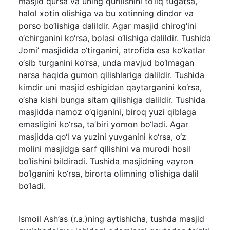
masjid qursa va uning qurilishini to‘liq tugatsa,
halol xotin olishiga va bu xotinning dindor va
porso bo‘lishiga dalildir. Agar masjid chirog‘ini
o‘chirganini ko‘rsa, bolasi o‘lishiga dalildir. Tushida
Jomi’ masjidida o‘tirganini, atrofida esa ko‘katlar
o‘sib turganini ko‘rsa, unda mavjud bo‘lmagan
narsa haqida gumon qilishlariga dalildir. Tushida
kimdir uni masjid eshigidan qaytarganini ko‘rsa,
o‘sha kishi bunga sitam qilishiga dalildir. Tushida
masjidda namoz o‘qiganini, biroq yuzi qiblaga
emasligini ko‘rsa, ta’biri yomon bo‘ladi. Agar
masjidda qo‘l va yuzini yuvganini ko‘rsa, o‘z
molini masjidga sarf qilishini va murodi hosil
bo‘lishini bildiradi. Tushida masjidning vayron
bo‘lganini ko‘rsa, birorta olimning o‘lishiga dalil
bo‘ladi.
Ismoil Ash’as (r.a.)ning aytishicha, tushda masjid