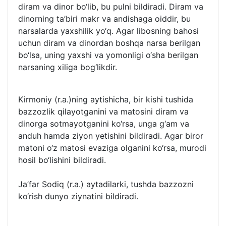
diram va dinor bo‘lib, bu pulni bildiradi. Diram va
dinorning ta’biri makr va andishaga oiddir, bu
narsalarda yaxshilik yo‘q. Agar libosning bahosi
uchun diram va dinordan boshqa narsa berilgan
bo‘lsa, uning yaxshi va yomonligi o‘sha berilgan
narsaning xiliga bog‘likdir.
Kirmoniy (r.a.)ning aytishicha, bir kishi tushida
bazzozlik qilayotganini va matosini diram va
dinorga sotmayotganini ko‘rsa, unga g‘am va
anduh hamda ziyon yetishini bildiradi. Agar biror
matoni o‘z matosi evaziga olganini ko‘rsa, murodi
hosil bo‘lishini bildiradi.
Ja’far Sodiq (r.a.) aytadilarki, tushda bazzozni
ko‘rish dunyo ziynatini bildiradi.