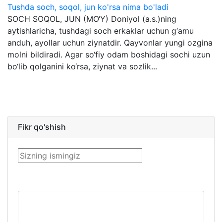
Tushda soch, soqol, jun ko'rsa nima bo'ladi
SOCH SOQOL, JUN (MO‘Y) Doniyol (a.s.)ning
aytishlaricha, tushdagi soch erkaklar uchun g‘amu
anduh, ayollar uchun ziynatdir. Qayvonlar yungi ozgina
molni bildiradi. Agar so‘fiy odam boshidagi sochi uzun
bo‘lib qolganini ko‘rsa, ziynat va sozlik...
Fikr qo'shish