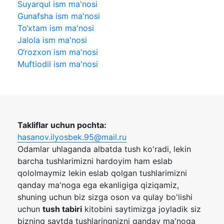
Suyarqul ism ma'nosi
Gunafsha ism ma'nosi
To‘xtam ism ma'nosi
Jalola ism ma'nosi
O‘rozxon ism ma'nosi
Muftiodil ism ma'nosi
Takliflar uchun pochta:
hasanov.ilyosbek.95@mail.ru
Odamlar uhlaganda albatda tush ko'radi, lekin
barcha tushlarimizni hardoyim ham eslab
qololmaymiz lekin eslab qolgan tushlarimizni
qanday ma'noga ega ekanligiga qiziqamiz,
shuning uchun biz sizga oson va qulay bo'lishi
uchun
tush tabiri
kitobini saytimizga joyladik siz
bizning saytda tushlaringnizni qanday ma'noga