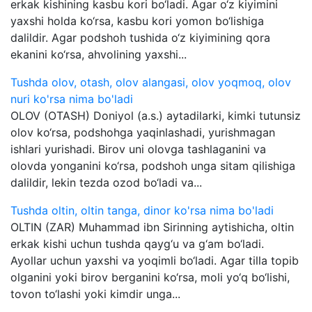
erkak kishining kasbu kori bo‘ladi. Agar o‘z kiyimini
yaxshi holda ko‘rsa, kasbu kori yomon bo‘lishiga
dalildir. Agar podshoh tushida o‘z kiyimining qora
ekanini ko‘rsa, ahvolining yaxshi...
Tushda olov, otash, olov alangasi, olov yoqmoq, olov
nuri ko'rsa nima bo'ladi
OLOV (OTASH) Doniyol (a.s.) aytadilarki, kimki tutunsiz
olov ko‘rsa, podshohga yaqinlashadi, yurishmagan
ishlari yurishadi. Birov uni olovga tashlaganini va
olovda yonganini ko‘rsa, podshoh unga sitam qilishiga
dalildir, lekin tezda ozod bo‘ladi va...
Tushda oltin, oltin tanga, dinor ko'rsa nima bo'ladi
OLTIN (ZAR) Muhammad ibn Sirinning aytishicha, oltin
erkak kishi uchun tushda qayg‘u va g‘am bo‘ladi.
Ayollar uchun yaxshi va yoqimli bo‘ladi. Agar tilla topib
olganini yoki birov berganini ko‘rsa, moli yo‘q bo‘lishi,
tovon to‘lashi yoki kimdir unga...