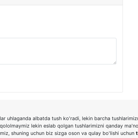
ar uhlaganda albatda tush ko'radi, lekin barcha tushlarimi
 qololmaymiz lekin eslab qolgan tushlarimizni qanday ma'n
amiz, shuning uchun biz sizga oson va qulay bo'lishi uchun