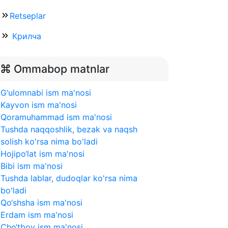
Retseplar
Крилча
Ommabop matnlar
G‘ulomnabi ism ma'nosi
Kayvon ism ma'nosi
Qoramuhammad ism ma'nosi
Tushda naqqoshlik, bezak va naqsh
solish ko'rsa nima bo'ladi
Hojipo‘lat ism ma'nosi
Bibi ism ma'nosi
Tushda lablar, dudoqlar ko'rsa nima
bo'ladi
Qo‘shsha ism ma'nosi
Erdam ism ma'nosi
Cho‘tboy ism ma'nosi