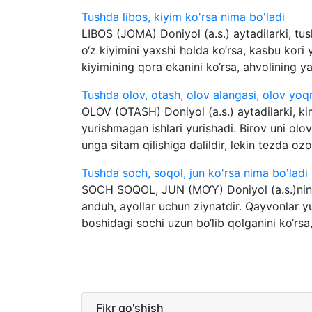
Tushda libos, kiyim ko'rsa nima bo'ladi
LIBOS (JOMA) Doniyol (a.s.) aytadilarki, tus
o‘z kiyimini yaxshi holda ko‘rsa, kasbu kori
kiyimining qora ekanini ko‘rsa, ahvolining yax
Tushda olov, otash, olov alangasi, olov yoq
OLOV (OTASH) Doniyol (a.s.) aytadilarki, ki
yurishmagan ishlari yurishadi. Birov uni ol
unga sitam qilishiga dalildir, lekin tezda ozo
Tushda soch, soqol, jun ko'rsa nima bo'ladi
SOCH SOQOL, JUN (MO‘Y) Doniyol (a.s.)ning
anduh, ayollar uchun ziynatdir. Qayvonlar y
boshidagi sochi uzun bo‘lib qolganini ko‘rsa, 
Fikr qo'shish