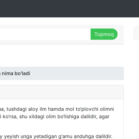
 nima bo'ladi
cha, tushdagi aloy ilm hamda mol to‘plovchi olimni
ko‘rsa, shu xildagi olim bo‘lishiga dalildir, agar
loy yeyish unga yetadigan g‘amu anduhga dalildir.