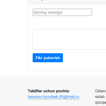
Fikr yuborish
Takliflar uchun pochta:
Odaml
hasanov.ilyosbek.95@mail.ru
eslab
qiziq