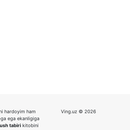
zni hardoyim ham
Ving.uz © 2026
oga ega ekanligiga
tush tabiri
kitobini