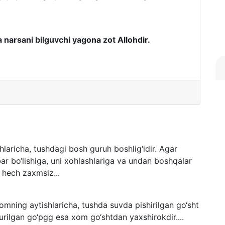
 narsani bilguvchi yagona zot Allohdir.
aricha, tushdagi bosh guruh boshlig‘idir. Agar
bar bo‘lishiga, uni xohlashlariga va undan boshqalar
 hech zaxmsiz...
ning aytishlaricha, tushda suvda pishirilgan go‘sht
urilgan go‘pgg esa xom go‘shtdan yaxshirokdir....