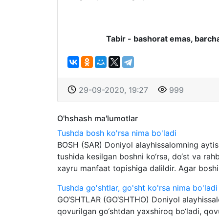
Tabir - bashorat emas, barcha
29-09-2020, 19:27
999
O'hshash ma'lumotlar
Tushda bosh ko'rsa nima bo'ladi
BOSH (SAR) Doniyol alayhissalomning aytishl
tushida kesilgan boshni ko‘rsa, do‘st va rah
xayru manfaat topishiga dalildir. Agar boshi
Tushda go'shtlar, go'sht ko'rsa nima bo'ladi
GO‘SHTLAR (GO‘SHTHO) Doniyol alayhissalom
qovurilgan go‘shtdan yaxshiroq bo‘ladi, qov