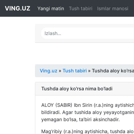
VING.UZ
Yangi matin
Tush tabiri
Ismlar manosi
Ving.uz
»
Tush tabiri
» Tushda aloy ko'rsa
Tushda aloy ko'rsa nima bo'ladi
ALOY (SABIR) Ibn Sirin (r.a.)ning aytishi
bildiradi. Agar tushida aloy yeyayotganini 
yemagan bo‘lsa, ta’biri aksinchadir.
Mag‘ribiy (r.a.)ning aytishicha, tushda a