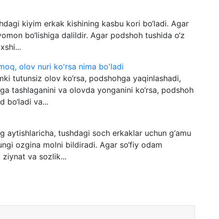
hdagi kiyim erkak kishining kasbu kori bo‘ladi. Agar
 yomon bo‘lishiga dalildir. Agar podshoh tushida o‘z
shi...
moq, olov nuri ko'rsa nima bo'ladi
mki tutunsiz olov ko‘rsa, podshohga yaqinlashadi,
ovga tashlaganini va olovda yonganini ko‘rsa, podshoh
d bo‘ladi va...
 aytishlaricha, tushdagi soch erkaklar uchun g‘amu
ungi ozgina molni bildiradi. Agar so‘fiy odam
ziynat va sozlik...