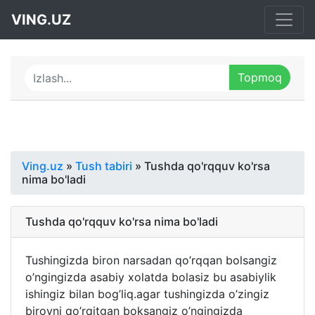
VING.UZ
Ving.uz
»
Tush tabiri
» Tushda qo'rqquv ko'rsa
nima bo'ladi
Tushda qo'rqquv ko'rsa nima bo'ladi
Tushingizda biron narsadan qo’rqqan bolsangiz
o’ngingizda asabiy xolatda bolasiz bu asabiylik
ishingiz bilan bog’liq.agar tushingizda o’zingiz
birovni qo’rqitgan boksangiz o’ngingizda