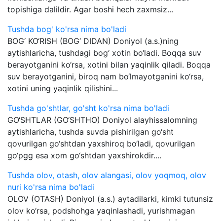
topishiga dalildir. Agar boshi hech zaxmsiz...
Tushda bog' ko'rsa nima bo'ladi
BOG‘ KO‘RISH (BOG‘ DIDAN) Doniyol (a.s.)ning
aytishlaricha, tushdagi bog‘ xotin bo‘ladi. Boqqa suv
berayotganini ko‘rsa, xotini bilan yaqinlik qiladi. Boqqa
suv berayotganini, biroq nam bo‘lmayotganini ko‘rsa,
xotini uning yaqinlik qilishini...
Tushda go'shtlar, go'sht ko'rsa nima bo'ladi
GO‘SHTLAR (GO‘SHTHO) Doniyol alayhissalomning
aytishlaricha, tushda suvda pishirilgan go‘sht
qovurilgan go‘shtdan yaxshiroq bo‘ladi, qovurilgan
go‘pgg esa xom go‘shtdan yaxshirokdir....
Tushda olov, otash, olov alangasi, olov yoqmoq, olov
nuri ko'rsa nima bo'ladi
OLOV (OTASH) Doniyol (a.s.) aytadilarki, kimki tutunsiz
olov ko‘rsa, podshohga yaqinlashadi, yurishmagan