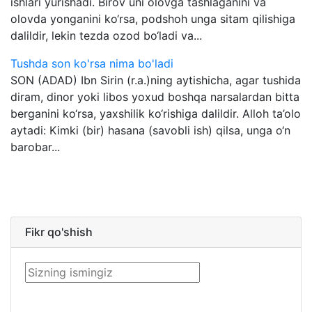
ishlari yurishadi. Birov uni olovga tashlaganini va
olovda yonganini ko‘rsa, podshoh unga sitam qilishiga
dalildir, lekin tezda ozod bo‘ladi va...
Tushda son ko'rsa nima bo'ladi
SON (ADAD) Ibn Sirin (r.a.)ning aytishicha, agar tushida
diram, dinor yoki libos yoxud boshqa narsalardan bitta
berganini ko‘rsa, yaxshilik ko‘rishiga dalildir. Alloh ta’olo
aytadi: Kimki (bir) hasana (savobli ish) qilsa, unga o‘n
barobar...
Fikr qo'shish