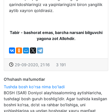
qarindoshlaringiz va yaqinlaringizni biron yangilik
aytib xayron qoldirasiz.
Tabir - bashorat emas, barcha narsani bilguvchi
yagona zot Allohdir.
29-09-2020, 21:16
3 191
O'hshash ma'lumotlar
Tushda bosh ko'rsa nima bo'ladi
BOSH (SAR) Doniyol alayhissalomning aytishlaricha,
tushdagi bosh guruh boshlig‘idir. Agar tushida kesilgan
boshni ko‘rsa, do‘st va rahbar bo‘lishiga, uni
xohlashlariga va undan boshqalar xayru manfaat