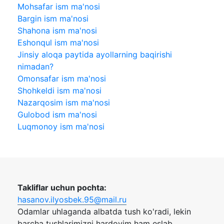
Mohsafar ism ma'nosi
Bargin ism ma'nosi
Shahona ism ma'nosi
Eshonqul ism ma'nosi
Jinsiy aloqa paytida ayollarning baqirishi
nimadan?
Omonsafar ism ma'nosi
Shohkeldi ism ma'nosi
Nazarqosim ism ma'nosi
Gulobod ism ma'nosi
Luqmonoy ism ma'nosi
Takliflar uchun pochta:
hasanov.ilyosbek.95@mail.ru
Odamlar uhlaganda albatda tush ko'radi, lekin
barcha tushlarimizni hardoyim ham eslab