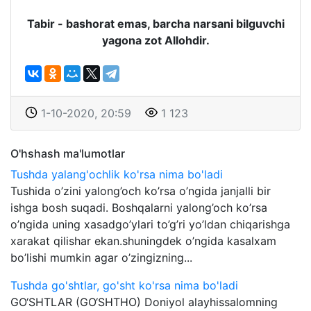
Tabir - bashorat emas, barcha narsani bilguvchi
yagona zot Allohdir.
1-10-2020, 20:59
1 123
O'hshash ma'lumotlar
Tushda yalang'ochlik ko'rsa nima bo'ladi
Tushida o’zini yalong’och ko’rsa o’ngida janjalli bir
ishga bosh suqadi. Boshqalarni yalong’och ko’rsa
o’ngida uning xasadgo’ylari to’g’ri yo’ldan chiqarishga
xarakat qilishar ekan.shuningdek o’ngida kasalxam
bo’lishi mumkin agar o’zingizning...
Tushda go'shtlar, go'sht ko'rsa nima bo'ladi
GO‘SHTLAR (GO‘SHTHO) Doniyol alayhissalomning