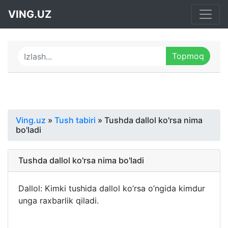
VING.UZ
Ving.uz
»
Tush tabiri
» Tushda dallol ko'rsa nima
bo'ladi
Tushda dallol ko'rsa nima bo'ladi
Dallol: Kimki tushida dallol ko’rsa o’ngida kimdur
unga raxbarlik qiladi.