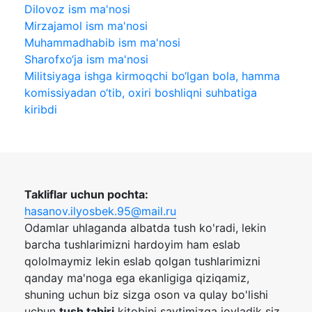
Dilovoz ism ma'nosi
Mirzajamol ism ma'nosi
Muhammadhabib ism ma'nosi
Sharofxo‘ja ism ma'nosi
Militsiyaga ishga kirmoqchi bo‘lgan bola, hamma
komissiyadan o‘tib, oxiri boshliqni suhbatiga
kiribdi
Takliflar uchun pochta:
hasanov.ilyosbek.95@mail.ru
Odamlar uhlaganda albatda tush ko'radi, lekin
barcha tushlarimizni hardoyim ham eslab
qololmaymiz lekin eslab qolgan tushlarimizni
qanday ma'noga ega ekanligiga qiziqamiz,
shuning uchun biz sizga oson va qulay bo'lishi
uchun
tush tabiri
kitobini saytimizga joyladik siz