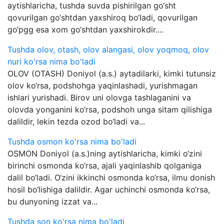
aytishlaricha, tushda suvda pishirilgan go‘sht
qovurilgan go‘shtdan yaxshiroq bo‘ladi, qovurilgan
go‘pgg esa xom go‘shtdan yaxshirokdir....
Tushda olov, otash, olov alangasi, olov yoqmoq, olov
nuri ko'rsa nima bo'ladi
OLOV (OTASH) Doniyol (a.s.) aytadilarki, kimki tutunsiz
olov ko‘rsa, podshohga yaqinlashadi, yurishmagan
ishlari yurishadi. Birov uni olovga tashlaganini va
olovda yonganini ko‘rsa, podshoh unga sitam qilishiga
dalildir, lekin tezda ozod bo‘ladi va...
Tushda osmon ko'rsa nima bo'ladi
OSMON Doniyol (a.s.)ning aytishlaricha, kimki o‘zini
birinchi osmonda ko‘rsa, ajali yaqinlashib qolganiga
dalil bo‘ladi. O‘zini ikkinchi osmonda ko‘rsa, ilmu donish
hosil bo‘lishiga dalildir. Agar uchinchi osmonda ko‘rsa,
bu dunyoning izzat va...
Tushda son ko'rsa nima bo'ladi