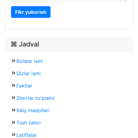
Fikr yuborish
Jadval
Bolalar ismi
Qizlar ismi
Faktlar
She'rlar to'plami
Xalq maqollari
Tush tabiri
Latiflalar