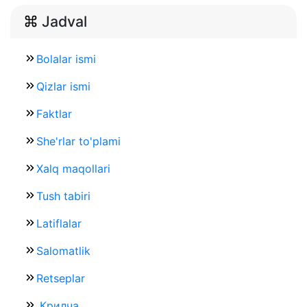
Jadval
Bolalar ismi
Qizlar ismi
Faktlar
She'rlar to'plami
Xalq maqollari
Tush tabiri
Latiflalar
Salomatlik
Retseplar
Крилча