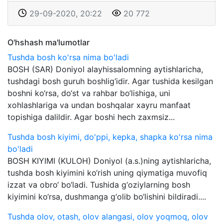
29-09-2020, 20:22
20 772
O'hshash ma'lumotlar
Tushda bosh ko'rsa nima bo'ladi
BOSH (SAR) Doniyol alayhissalomning aytishlaricha,
tushdagi bosh guruh boshlig‘idir. Agar tushida kesilgan
boshni ko‘rsa, do‘st va rahbar bo‘lishiga, uni
xohlashlariga va undan boshqalar xayru manfaat
topishiga dalildir. Agar boshi hech zaxmsiz...
Tushda bosh kiyimi, do'ppi, kepka, shapka ko'rsa nima
bo'ladi
BOSH KIYIMI (KULOH) Doniyol (a.s.)ning aytishlaricha,
tushda bosh kiyimini ko‘rish uning qiymatiga muvofiq
izzat va obro‘ bo‘ladi. Tushida g‘oziylarning bosh
kiyimini ko‘rsa, dushmanga g‘olib bo‘lishini bildiradi....
Tushda olov, otash, olov alangasi, olov yoqmoq, olov