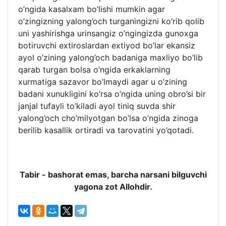
o’ngida kasalxam bo’lishi mumkin agar
o’zingizning yalong’och turganingizni ko’rib qolib
uni yashirishga urinsangiz o’ngingizda gunoxga
botiruvchi extiroslardan extiyod bo’lar ekansiz
ayol o’zining yalong’och badaniga maxliyo bo’lib
qarab turgan bolsa o’ngida erkaklarning
xurmatiga sazavor bo’lmaydi agar u o’zining
badani xunukligini ko’rsa o’ngida uning obro’si bir
janjal tufayli to’kiladi ayol tiniq suvda shir
yalong’och cho’milyotgan bo’lsa o’ngida zinoga
berilib kasallik ortiradi va tarovatini yo’qotadi.
Tabir - bashorat emas, barcha narsani bilguvchi
yagona zot Allohdir.