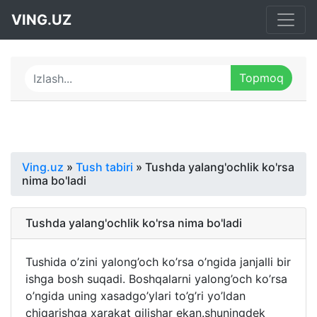
VING.UZ
Ving.uz
»
Tush tabiri
» Tushda yalang'ochlik ko'rsa
nima bo'ladi
Tushda yalang'ochlik ko'rsa nima bo'ladi
Tushida o’zini yalong’och ko’rsa o’ngida janjalli bir
ishga bosh suqadi. Boshqalarni yalong’och ko’rsa
o’ngida uning xasadgo’ylari to’g’ri yo’ldan
chiqarishga xarakat qilishar ekan.shuningdek