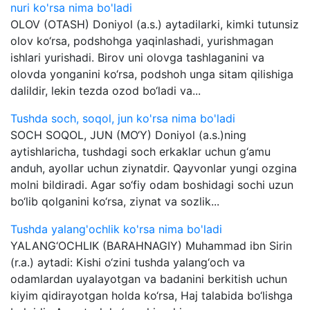
nuri ko'rsa nima bo'ladi
OLOV (OTASH) Doniyol (a.s.) aytadilarki, kimki tutunsiz
olov ko‘rsa, podshohga yaqinlashadi, yurishmagan
ishlari yurishadi. Birov uni olovga tashlaganini va
olovda yonganini ko‘rsa, podshoh unga sitam qilishiga
dalildir, lekin tezda ozod bo‘ladi va...
Tushda soch, soqol, jun ko'rsa nima bo'ladi
SOCH SOQOL, JUN (MO‘Y) Doniyol (a.s.)ning
aytishlaricha, tushdagi soch erkaklar uchun g‘amu
anduh, ayollar uchun ziynatdir. Qayvonlar yungi ozgina
molni bildiradi. Agar so‘fiy odam boshidagi sochi uzun
bo‘lib qolganini ko‘rsa, ziynat va sozlik...
Tushda yalang'ochlik ko'rsa nima bo'ladi
YALANG‘OCHLIK (BARAHNAGIY) Muhammad ibn Sirin
(r.a.) aytadi: Kishi o‘zini tushda yalang‘och va
odamlardan uyalayotgan va badanini berkitish uchun
kiyim qidirayotgan holda ko‘rsa, Haj talabida bo‘lishga