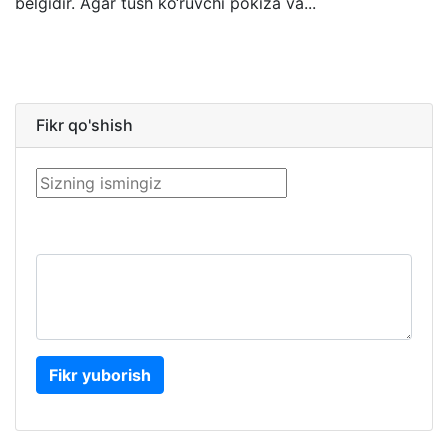
belgidir. Agar tush ko‘ruvchi pokiza va...
Fikr qo'shish
Fikr yuborish