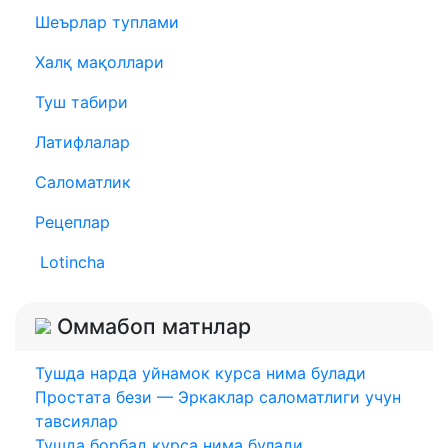
Шеърлар туплами
Халқ мақоллари
Туш табири
Латифлалар
Саломатлик
Рецеплар
Lotincha
Оммабоп матнлар
Тушда нарда уйнамок курса нима булади
Простата бези — Эркаклар саломатлиги учун
тавсиялар
Тушда борбад курса нима булади