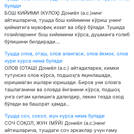
булади
БОШ КИЙИМИ (КУЛОҲ) Дониёл (а.с.)нинг
айтишларича, тушда бош кийимини кўриш унинг
қийматига мувофиқ иззат ва обрў бўлади. Тушида
ғозийларнинг бош кийимини кўрса, душманга ғолиб
бўлишини билдиради....
Тушда олов, оташ, олов алангаси, олов ёкмок, олов
нури курса нима булади
ОЛОВ (ОТАШ) Дониёл (а.с.) айтадиларки, кимки
тутунсиз олов кўрса, подшоҳга яқинлашади,
юришмаган ишлари юришади. Биров уни оловга
ташлаганини ва оловда ёнганини кўрса, подшоҳ
унга ситам қилишига далилдир, лекин тезда озод
бўлади ва башорат ҳамда...
Тушда соч, сокол, жун курса нима булади
СОЧ СОҚОЛ, ЖУН (МЎЙ) Дониёл (а.с.)нинг
айтишларича, тушдаги соч эркаклар учун ғаму