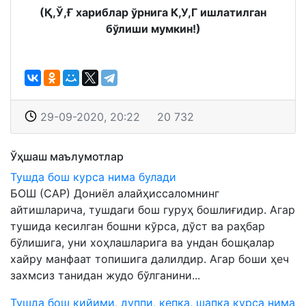
(Қ,Ў,Ғ хариблар ўрнига К,У,Г ишлатилган
бўлиши мумкин!)
29-09-2020, 20:22
20 732
Ўҳшаш маълумотлар
Тушда бош курса нима булади
БОШ (САР) Дониёл алайҳиссаломнинг
айтишларича, тушдаги бош гуруҳ бошлиғидир. Агар
тушида кесилган бошни кўрса, дўст ва раҳбар
бўлишига, уни хоҳлашларига ва ундан бошқалар
хайру манфаат топишига далилдир. Агар боши ҳеч
захмсиз танидан жудо бўлганини...
Тушда бош кийими, дуппи, кепка, шапка курса нима