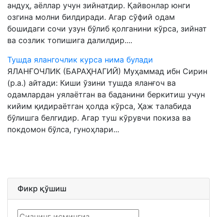
андуҳ, аёллар учун зийнатдир. Қайвонлар юнги
озгина молни билдиради. Агар сўфий одам
бошидаги сочи узун бўлиб қолганини кўрса, зийнат
ва созлик топишига далилдир....
Тушда ялангочлик курса нима булади
ЯЛАНҒОЧЛИК (БАРАҲНАГИЙ) Муҳаммад ибн Сирин
(р.а.) айтади: Киши ўзини тушда яланғоч ва
одамлардан уялаётган ва баданини беркитиш учун
кийим қидираётган ҳолда кўрса, Ҳаж талабида
бўлишга белгидир. Агар туш кўрувчи покиза ва
покдомон бўлса, гуноҳлари...
Фикр қўшиш