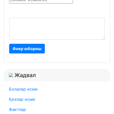
Фикр юбориш
Жадвал
Болалар исми
Қизлар исми
Фактлар