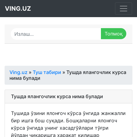
VING.UZ
Ving.uz
»
Туш табири
» Тушда ялангочлик курса
нима булади
Тушда ялангочлик курса нима булади
Тушида ўзини ялонғоч кўрса ўнгида жанжалли
бир ишга бош суқади. Бошқаларни ялонғоч
кўрса ўнгида унинг хасадгўйлари тўғри
йўлдан чиқаришга харакат қилишар