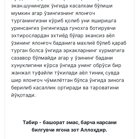
экан.шунингдек ўнгида касалхам бўлиши
мумкин агар ўзингизнинг ялонғоч
турганингизни кўриб қолиб уни яширишга
уринсангиз ўнгингизда гунохга ботирувчи
эхтирослардан эхтиёд бўлар экансиз аёл
ўзининг ялонғоч баданига махлиё бўлиб қараб
турган болса ўнгида эркакларнинг хурматига
сазавор бўлмайди агар у ўзининг бадани
хунуклигини кўрса ўнгида унинг обрўси бир
жанжал туфайли тўкилади аёл тиниқ сувда
шир ялонғоч чўмилётган бўлса ўнгида зинога
берилиб касаллик ортиради ва тароватини
йўқотади.
Табир - башорат эмас, барча нарсани
билгувчи ягона зот Аллоҳдир.