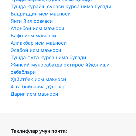
Тушда курайш сураси курса нима булади
Бадриддин исм маъноси
Янги йил совғаси
Атонбой исм маъноси
Бафо исм маъноси
Алиакбар исм маъноси
Эсабой исм маъноси
Тушда фута курса нима булади
Жинсий муносабатда эҳтирос йўқолиши
сабаблари
Ҳайитбек исм маъноси
4 та бойвачча дўстлар
Дариғ исм маъноси
Таклифлар учун почта: