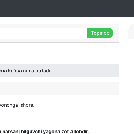
na ko'rsa nima bo'ladi
vonchga ishora.
 narsani bilguvchi yagona zot Allohdir.