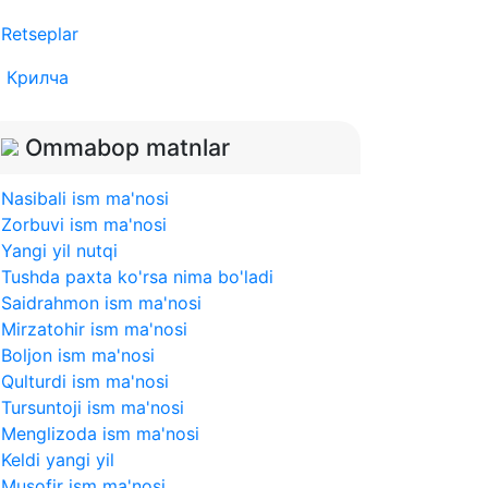
Retseplar
Крилча
Ommabop matnlar
Nasibali ism ma'nosi
Zorbuvi ism ma'nosi
Yangi yil nutqi
Tushda paxta ko'rsa nima bo'ladi
Saidrahmon ism ma'nosi
Mirzatohir ism ma'nosi
Boljon ism ma'nosi
Qulturdi ism ma'nosi
Tursuntoji ism ma'nosi
Menglizoda ism ma'nosi
Keldi yangi yil
Musofir ism ma'nosi