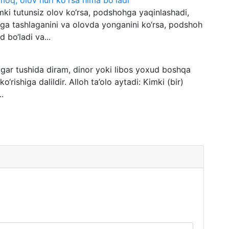
moq, olov nuri ko'rsa nima bo'ladi
mki tutunsiz olov ko‘rsa, podshohga yaqinlashadi,
ovga tashlaganini va olovda yonganini ko‘rsa, podshoh
d bo‘ladi va...
 agar tushida diram, dinor yoki libos yoxud boshqa
o‘rishiga dalildir. Alloh ta’olo aytadi: Kimki (bir)
.