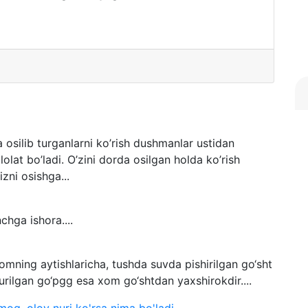
 osilib turganlarni ko’rish dushmanlar ustidan
lolat bo’ladi. O’zini dorda osilgan holda ko’rish
zni osishga...
hga ishora....
ning aytishlaricha, tushda suvda pishirilgan go‘sht
urilgan go‘pgg esa xom go‘shtdan yaxshirokdir....