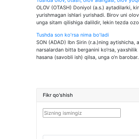
Tushda olov, otash, olov alangasi, olov yoq
OLOV (OTASH) Doniyol (a.s.) aytadilarki, ki
yurishmagan ishlari yurishadi. Birov uni ol
unga sitam qilishiga dalildir, lekin tezda ozo
Tushda son ko'rsa nima bo'ladi
SON (ADAD) Ibn Sirin (r.a.)ning aytishicha,
narsalardan bitta berganini ko‘rsa, yaxshilik k
hasana (savobli ish) qilsa, unga o‘n barobar..
Fikr qo'shish