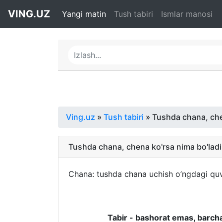
VING.UZ
Yangi matin
Tush tabiri
Ismlar manosi
Ving.uz
»
Tush tabiri
» Tushda chana, che
Tushda chana, chena ko'rsa nima bo'ladi
Chana: tushda chana uchish o’ngdagi qu
Tabir - bashorat emas, barcha