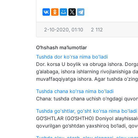
2-10-2020, 01:10
2 112
O'hshash ma'lumotlar
Tushda dor ko'rsa nima bo'ladi
Dor. korsa U boylik va obruga ishora. Dorga
g’alabaga, ishora ishlarning rivojlanishiga da
muvaffaqqiyatga ishora. Agar tushda o’zingi
Tushda chana ko'rsa nima bo'ladi
Chana: tushda chana uchish o’ngdagi quvonc
Tushda go'shtlar, go'sht ko'rsa nima bo'ladi
GO‘SHTLAR (GO‘SHTHO) Doniyol alayhissalom
qovurilgan go‘shtdan yaxshiroq bo‘ladi, qov