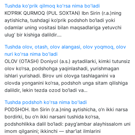
Tushda ko'prik qilmoq ko'rsa nima bo'ladi
KO‘PRIK QURMOQ (PUL SOXTAN) Ibn Sirin (r.a.)ning
aytishicha, tushdagi ko‘prik podshoh bo‘ladi yoki
odamlar uning vositasi bilan maqsadlariga yetuvchi
ulug‘ bir kishiga dalildir....
Tushda olov, otash, olov alangasi, olov yoqmoq, olov
nuri ko'rsa nima bo'ladi
OLOV (OTASH) Doniyol (a.s.) aytadilarki, kimki tutunsiz
olov ko‘rsa, podshohga yaqinlashadi, yurishmagan
ishlari yurishadi. Birov uni olovga tashlaganini va
olovda yonganini ko‘rsa, podshoh unga sitam qilishiga
dalildir, lekin tezda ozod bo‘ladi va...
Tushda podshoh ko'rsa nima bo'ladi
PODSHOH. Ibn Sirin (r.a.)ning aytishicha, o‘n ikki narsa
bordirki, bu o‘n ikki narsani tushida ko‘rsa,
podshohlikka dalil bo‘ladi: payg‘ambar alayhissalom uni
imom qilganini; ikkinchi — shar’iat ilmlarini