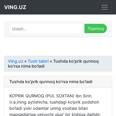
VING.UZ
Ving.uz
»
Tush tabiri
» Tushda ko'prik qurmoq
ko'rsa nima bo'ladi
Tushda ko'prik qurmoq ko'rsa nima bo'ladi
KO‘PRIK QURMOQ (PUL SOXTAN) Ibn Sirin
(r.a.)ning aytishicha, tushdagi ko‘prik podshoh
bo‘ladi yoki odamlar uning vositasi bilan
maqsadlariga yetuvchi ulug‘ bir kishiga dalildir.