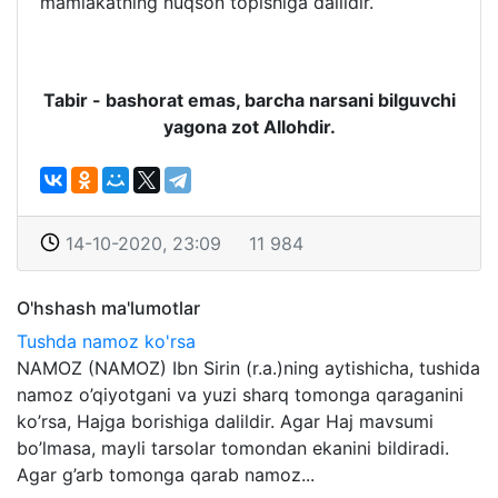
mamlakatning nuqson topishiga dalildir.
Tabir - bashorat emas, barcha narsani bilguvchi
yagona zot Allohdir.
14-10-2020, 23:09
11 984
O'hshash ma'lumotlar
Tushda namoz ko'rsa
NAMOZ (NAMOZ) Ibn Sirin (r.a.)ning aytishicha, tushida
namoz o’qiyotgani va yuzi sharq tomonga qaraganini
ko’rsa, Hajga borishiga dalildir. Agar Haj mavsumi
bo’lmasa, mayli tarsolar tomondan ekanini bildiradi.
Agar g’arb tomonga qarab namoz...