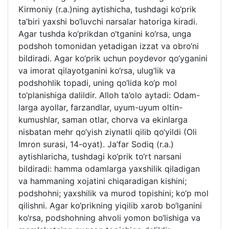
Kirmoniy (r.a.)ning aytishicha, tushdagi ko‘prik
ta’biri yaxshi bo‘luvchi narsalar hatoriga kiradi.
Agar tushda ko‘prikdan o‘tganini ko‘rsa, unga
podshoh tomonidan yetadigan izzat va obro‘ni
bildiradi. Agar ko‘prik uchun poydevor qo‘yganini
va imorat qilayotganini ko‘rsa, ulug‘lik va
podshohlik topadi, uning qo‘lida ko‘p mol
to‘planishiga dalildir. Alloh ta’olo aytadi: Odam-
larga ayollar, farzandlar, uyum-uyum oltin-
kumushlar, saman otlar, chorva va ekinlarga
nisbatan mehr qo‘yish ziynatli qilib qo‘yildi (Oli
Imron surasi, 14-oyat). Ja’far Sodiq (r.a.)
aytishlaricha, tushdagi ko‘prik to‘rt narsani
bildiradi: hamma odamlarga yaxshilik qiladigan
va hammaning xojatini chiqaradigan kishini;
podshohni; yaxshilik va murod topishini; ko‘p mol
qilishni. Agar ko‘prikning yiqilib xarob bo‘lganini
ko‘rsa, podshohning ahvoli yomon bo‘lishiga va