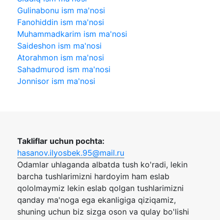
Gulinabonu ism ma'nosi
Fanohiddin ism ma'nosi
Muhammadkarim ism ma'nosi
Saideshon ism ma'nosi
Atorahmon ism ma'nosi
Sahadmurod ism ma'nosi
Jonnisor ism ma'nosi
Takliflar uchun pochta:
hasanov.ilyosbek.95@mail.ru
Odamlar uhlaganda albatda tush ko'radi, lekin
barcha tushlarimizni hardoyim ham eslab
qololmaymiz lekin eslab qolgan tushlarimizni
qanday ma'noga ega ekanligiga qiziqamiz,
shuning uchun biz sizga oson va qulay bo'lishi