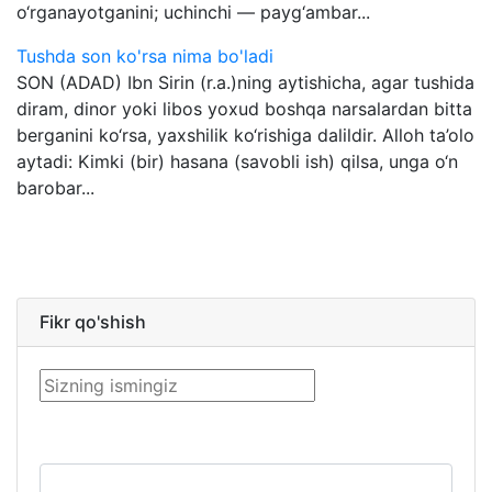
o‘rganayotganini; uchinchi — payg‘ambar...
Tushda son ko'rsa nima bo'ladi
SON (ADAD) Ibn Sirin (r.a.)ning aytishicha, agar tushida
diram, dinor yoki libos yoxud boshqa narsalardan bitta
berganini ko‘rsa, yaxshilik ko‘rishiga dalildir. Alloh ta’olo
aytadi: Kimki (bir) hasana (savobli ish) qilsa, unga o‘n
barobar...
Fikr qo'shish