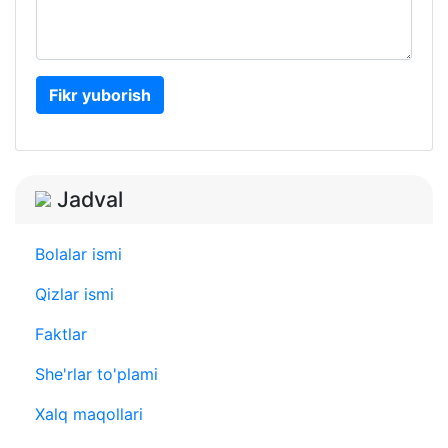
Fikr yuborish
Jadval
Bolalar ismi
Qizlar ismi
Faktlar
She'rlar to'plami
Xalq maqollari