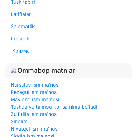
Tush tabiri
Latiflalar
Salomatlik
Retseplar
Крилча
Ommabop matnlar
Nursuluv ism ma'nosi
Rezagul ism ma'nosi
Mavlono ism ma'nosi
Tushda yo'talmoq ko'rsa nima bo'ladi
Zulfitilla ism ma'nosi
Singlim
Niyatqul ism ma'nosi
Siddiq ism ma'nosi