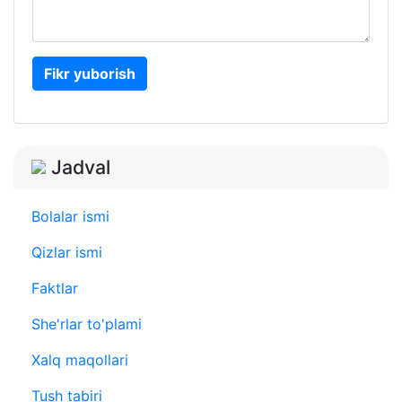
Fikr yuborish
Jadval
Bolalar ismi
Qizlar ismi
Faktlar
She'rlar to'plami
Xalq maqollari
Tush tabiri