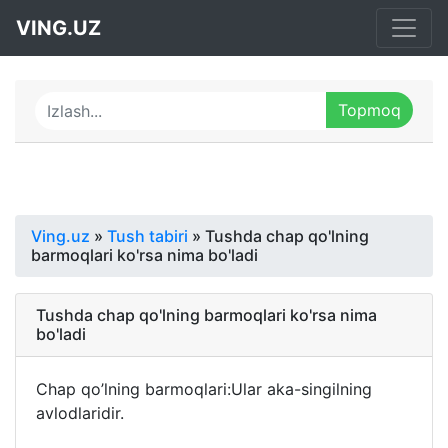
VING.UZ
Ving.uz
»
Tush tabiri
» Tushda chap qo'lning
barmoqlari ko'rsa nima bo'ladi
Tushda chap qo'lning barmoqlari ko'rsa nima
bo'ladi
Chap qo’lning barmoqlari:Ular aka-singilning
avlodlaridir.