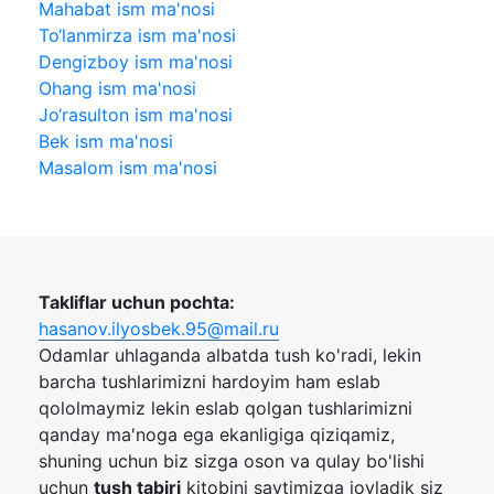
Mahabat ism ma'nosi
To‘lanmirza ism ma'nosi
Dengizboy ism ma'nosi
Ohang ism ma'nosi
Jo‘rasulton ism ma'nosi
Bek ism ma'nosi
Masalom ism ma'nosi
Takliflar uchun pochta:
hasanov.ilyosbek.95@mail.ru
Odamlar uhlaganda albatda tush ko'radi, lekin
barcha tushlarimizni hardoyim ham eslab
qololmaymiz lekin eslab qolgan tushlarimizni
qanday ma'noga ega ekanligiga qiziqamiz,
shuning uchun biz sizga oson va qulay bo'lishi
uchun
tush tabiri
kitobini saytimizga joyladik siz