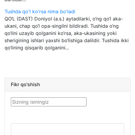
Tushda qo'l ko'rsa nima bo'ladi
QO‘L (DAST) Doniyol (a.s.) aytadilarki, o‘ng qo‘l aka-
ukani, chap qo‘l opa-singilni bildiradi. Tushida o‘ng
qo‘lini uzayib qolganini ko‘rsa, aka-ukasining yoki
sherigining ishlari yaxshi bo‘lishiga dalildir. Tushida ikki
qo‘lining qisqarib qolganini...
Fikr qo'shish