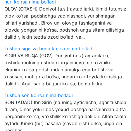
nuri ko'rsa nima bo'ladi
OLOV (OTASH) Doniyol (a.s.) aytadilarki, kimki tutunsiz
olov ko‘rsa, podshohga yaqinlashadi, yurishmagan
ishlari yurishadi. Birov uni olovga tashlaganini va
olovda yonganini ko‘rsa, podshoh unga sitam qilishiga
dalildir, lekin tezda ozod bo‘ladi va...
Tushda sigir va buqa ko'rsa nima bo'ladi
SIGIR VA BUQA (GOV) Doniyol (a.s.) aytadilarki,
tushida molning ustida o‘tirganini va mol o‘ziniki
ekanini ko‘rsa podshohdan amalga ega bo‘lishi va
xususan, mol qora bo‘lsa, undan ko‘p foyda ko‘rishiga
dalildir. Agar sariq buqani ko‘rsa, bemorlikka...
Tushda son ko'rsa nima bo'ladi
SON (ADAD) Ibn Sirin (r.a.)ning aytishicha, agar tushida
diram, dinor yoki libos yoxud boshqa narsalardan bitta
berganini ko‘rsa, yaxshilik ko‘rishiga dalildir. Alloh ta’olo
aytadi: Kimki (bir) hasana (savobli ish) qilsa, unga o‘n
barobar...