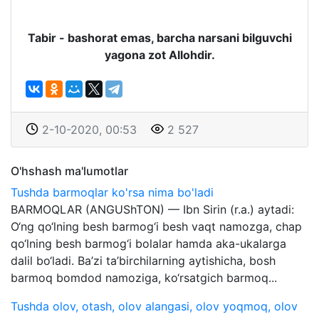
Tabir - bashorat emas, barcha narsani bilguvchi
yagona zot Allohdir.
2-10-2020, 00:53
2 527
O'hshash ma'lumotlar
Tushda barmoqlar ko'rsa nima bo'ladi
BARMOQLAR (ANGUShTON) — Ibn Sirin (r.a.) aytadi:
O‘ng qo‘lning besh barmog‘i besh vaqt namozga, chap
qo‘lning besh barmog‘i bolalar hamda aka-ukalarga
dalil bo‘ladi. Ba’zi ta’birchilarning aytishicha, bosh
barmoq bomdod namoziga, ko‘rsatgich barmoq...
Tushda olov, otash, olov alangasi, olov yoqmoq, olov