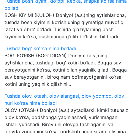
Tushda bosh kiyimi, do'ppi, kepka, shapka ko'rsa nima
bo'ladi
BOSH KIYIMI (KULOH) Doniyol (a.s.)ning aytishlaricha,
tushda bosh kiyimini ko‘rish uning qiymatiga muvofiq
izzat va obro‘ bo‘ladi. Tushida g‘oziylarning bosh
kiyimini ko‘rsa, dushmanga g‘olib bo‘lishini bildiradi....
Tushda bog' ko'rsa nima bo'ladi
BOG‘ KO‘RISH (BOG‘ DIDAN) Doniyol (a.s.)ning
aytishlaricha, tushdagi bog‘ xotin bo‘ladi. Boqqa suv
berayotganini ko‘rsa, xotini bilan yaqinlik qiladi. Boqqa
suv berayotganini, biroq nam bo‘lmayotganini ko‘rsa,
xotini uning yaqinlik qilishini...
Tushda olov, otash, olov alangasi, olov yoqmoq, olov
nuri ko'rsa nima bo'ladi
OLOV (OTASH) Doniyol (a.s.) aytadilarki, kimki tutunsiz
olov ko‘rsa, podshohga yaqinlashadi, yurishmagan
ishlari yurishadi. Birov uni olovga tashlaganini va
olovda yonganini ko‘rsa, podshoh unga sitam qilishiga