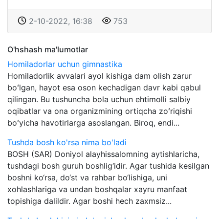
2-10-2022, 16:38
753
O'hshash ma'lumotlar
Homiladorlar uchun gimnastika
Homiladorlik avvalari ayol kishiga dam olish zarur
boʻlgan, hayot esa oson kechadigan davr kabi qabul
qilingan. Bu tushuncha bola uchun ehtimolli salbiy
oqibatlar va ona organizmining ortiqcha zoʻriqishi
boʻyicha havotirlarga asoslangan. Biroq, endi...
Tushda bosh ko'rsa nima bo'ladi
BOSH (SAR) Doniyol alayhissalomning aytishlaricha,
tushdagi bosh guruh boshlig‘idir. Agar tushida kesilgan
boshni ko‘rsa, do‘st va rahbar bo‘lishiga, uni
xohlashlariga va undan boshqalar xayru manfaat
topishiga dalildir. Agar boshi hech zaxmsiz...