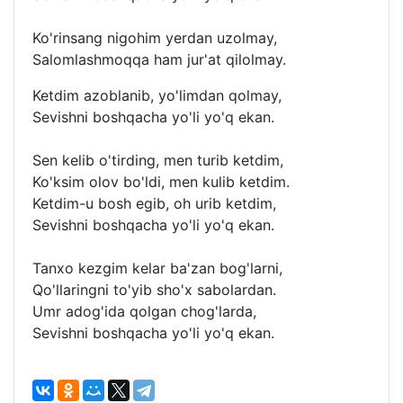
Ko'rinsang nigohim yerdan uzolmay,
Salomlashmoqqa ham jur'at qilolmay.
Ketdim azoblanib, yo'limdan qolmay,
Sevishni boshqacha yo'li yo'q ekan.
Sen kelib o'tirding, men turib ketdim,
Ko'ksim olov bo'ldi, men kulib ketdim.
Ketdim-u bosh egib, oh urib ketdim,
Sevishni boshqacha yo'li yo'q ekan.
Tanxo kezgim kelar ba'zan bog'larni,
Qo'llaringni to'yib sho'x sabolardan.
Umr adog'ida qolgan chog'larda,
Sevishni boshqacha yo'li yo'q ekan.