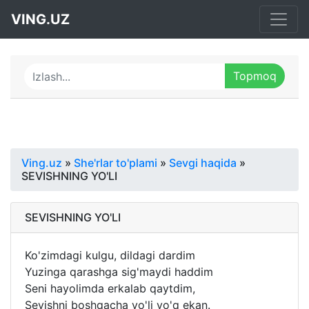
VING.UZ
Ving.uz
»
She'rlar to'plami
»
Sevgi haqida
»
SEVISHNING YO'LI
SEVISHNING YO'LI
Ko'zimdagi kulgu, dildagi dardim
Yuzinga qarashga sig'maydi haddim
Seni hayolimda erkalab qaytdim,
Sevishni boshqacha yo'li yo'q ekan.