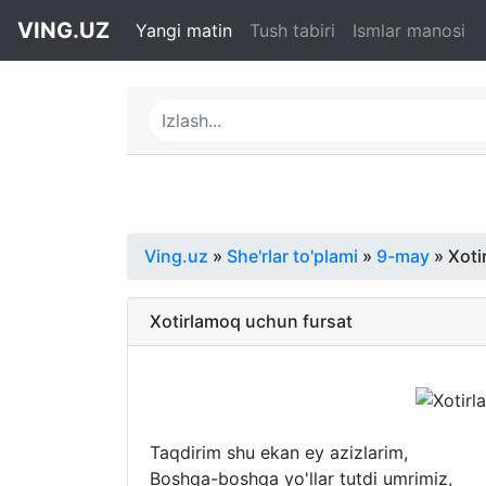
VING.UZ
Yangi matin
Tush tabiri
Ismlar manosi
Ving.uz
»
She'rlar to'plami
»
9-may
» Xoti
Xotirlamoq uchun fursat
Taqdirim shu ekan ey azizlarim,
Boshqa-boshqa yo'llar tutdi umrimiz,