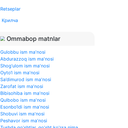
Retseplar
Крилча
Ommabop matnlar
Gulobbu ism ma'nosi
Abdurazzoq ism ma'nosi
Shog‘ulom ism ma'nosi
Oyto‘l ism ma'nosi
Sa’dimurod ism ma'nosi
Zarofat ism ma'nosi
Bibisohiba ism ma'nosi
Qulbobo ism ma'nosi
Esonbo‘ldi ism ma'nosi
Shobuvi ism ma'nosi
Peshavor ism ma'nosi
Tushda go'shtlar, go'sht ko'rsa nima