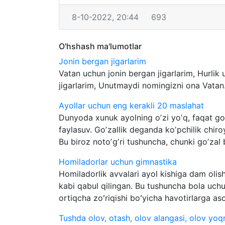
8-10-2022, 20:44
693
O'hshash ma'lumotlar
Jonin bergan jigarlarim
Vatan uchun jonin bergan jigarlarim, Hurlik 
jigarlarim, Unutmaydi nomingizni ona Vatan..
Аyollar uchun eng kerakli 20 maslahat
Dunyoda xunuk ayolning oʼzi yoʼq, faqat goʼ
faylasuv. Goʼzallik deganda koʼpchilik chiro
Bu biroz notoʼgʼri tushuncha, chunki goʼzal b
Homiladorlar uchun gimnastika
Homiladorlik avvalari ayol kishiga dam oli
kabi qabul qilingan. Bu tushuncha bola uchu
ortiqcha zoʻriqishi boʻyicha havotirlarga aso
Tushda olov, otash, olov alangasi, olov yoq