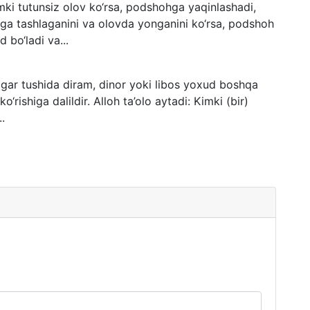
mki tutunsiz olov ko‘rsa, podshohga yaqinlashadi,
ovga tashlaganini va olovda yonganini ko‘rsa, podshoh
d bo‘ladi va...
 agar tushida diram, dinor yoki libos yoxud boshqa
o‘rishiga dalildir. Alloh ta’olo aytadi: Kimki (bir)
.