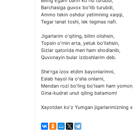
Biling Egam barin ko'rib turubdi,
Barchasiga guvox bo'lib turubdi,
Ammo tekin oshdur yetimning xaqqi,
Tegar lanat toshi, lek tegmas nafi.
Jigarlarim o'qiting, bilim olishsin,
Topsin o'rnin erta, yetuk bo'lishsin,
Sizlar qatorida men ham shodlanib,
Quvonayin bular izdoshlarim deb.
She'rga izox etdim bayonlarimni,
Eslab hayol ila o'sha onlarni,
Mendan rozi bo'ling bo'lsam ham yomon
Gina-kudrat unut qiling batamom!
Xayotdan ko'z Yumgan jigarlarimizning x