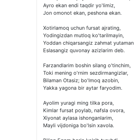
Ayro ekan endi taqdir yo'limiz,
Jon omonot ekan, peshona ekan.
Xotirlamoq uchun fursat ajrating,
Yodingizdan mutloq ko'tarilmayin,
Yoddan chiqarsangiz zahmat yutaman
Eslasangiz quvonay azizlarim deb.
Farzandlarim boshin silang o'tinchim,
Toki mening o'rnim sezdirmangizlar,
Bilaman Otasiz; bo'lmoq azobin,
Yakka yagona bir aytar faryodim.
Ayolim yuragi ming tilka pora,
Kimlar fursat poylab, nafsla ovora,
Xiyonat aylasa ishonganlarim,
Mayli vijdoniga bo'lsin xavola.