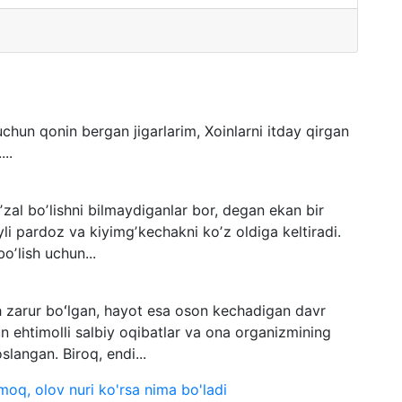
uchun qonin bergan jigarlarim, Xoinlarni itday qirgan
..
zal boʼlishni bilmaydiganlar bor, degan ekan bir
yli pardoz va kiyimgʼkechakni koʼz oldiga keltiradi.
oʼlish uchun...
sh zarur boʻlgan, hayot esa oson kechadigan davr
n ehtimolli salbiy oqibatlar va ona organizmining
slangan. Biroq, endi...
moq, olov nuri ko'rsa nima bo'ladi