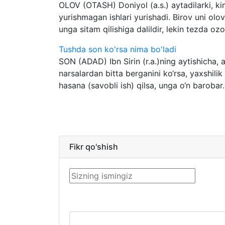
OLOV (OTASH) Doniyol (a.s.) aytadilarki, ki
yurishmagan ishlari yurishadi. Birov uni ol
unga sitam qilishiga dalildir, lekin tezda ozo
Tushda son ko'rsa nima bo'ladi
SON (ADAD) Ibn Sirin (r.a.)ning aytishicha,
narsalardan bitta berganini ko‘rsa, yaxshilik k
hasana (savobli ish) qilsa, unga o‘n barobar..
Fikr qo'shish