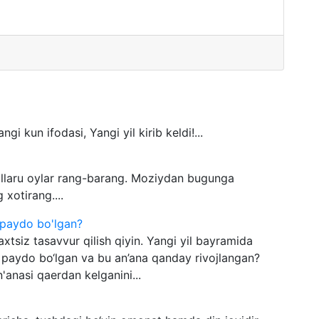
gi kun ifodasi, Yangi yil kirib keldi!...
 yillaru oylar rang-barang. Moziydan bugunga
xotirang....
 paydo bo'lgan?
xtsiz tasavvur qilish qiyin. Yangi yil bayramida
 paydo bo‘lgan va bu an’ana qanday rivojlangan?
'anasi qaerdan kelganini...