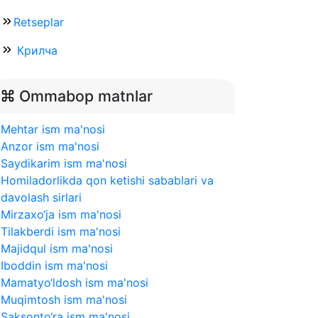
Retseplar
Крилча
Ommabop matnlar
Mehtar ism ma'nosi
Anzor ism ma'nosi
Saydikarim ism ma'nosi
Homiladorlikda qon ketishi sabablari va
davolash sirlari
Mirzaxo‘ja ism ma'nosi
Tilakberdi ism ma'nosi
Majidqul ism ma'nosi
Iboddin ism ma'nosi
Mamatyo‘ldosh ism ma'nosi
Muqimtosh ism ma'nosi
Saksonto‘ra ism ma'nosi