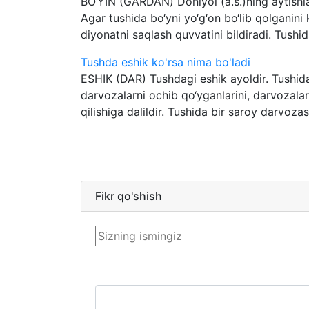
BO‘YIN (GARDAN) Doniyol (a.s.)ning aytishla
Agar tushida bo‘yni yo‘g‘on bo‘lib qolganini 
diyonatni saqlash quvvatini bildiradi. Tushida
Tushda eshik ko'rsa nima bo'ladi
ESHIK (DAR) Tushdagi eshik ayoldir. Tushid
darvozalarni ochib qo‘yganlarini, darvozalar
qilishiga dalildir. Tushida bir saroy darvozas
Fikr qo'shish