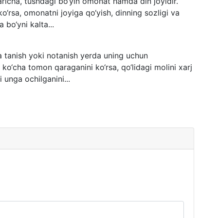
richa, tushdagi bo‘yin omonat hamda din joyidir.
ko‘rsa, omonatni joyiga qo‘yish, dinning sozligi va
 bo‘yni kalta...
a tanish yoki notanish yerda uning uchun
 ko‘cha tomon qaraganini ko‘rsa, qo‘lidagi molini xarj
i unga ochilganini...