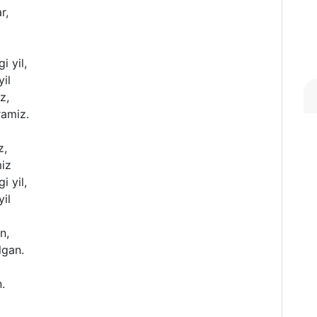
r,
i yil,
yil
z,
ramiz.
z,
miz
i yil,
yil
n,
lgan.
.