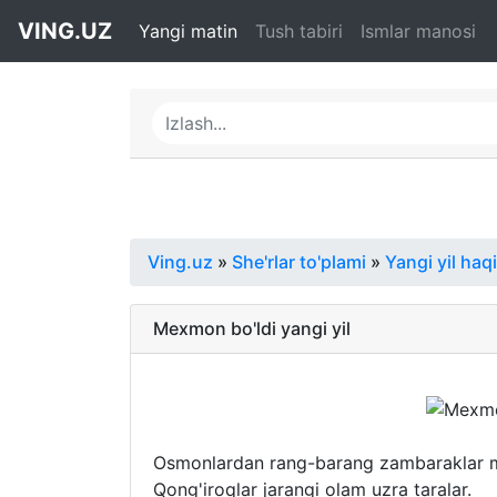
VING.UZ
Yangi matin
Tush tabiri
Ismlar manosi
Ving.uz
»
She'rlar to'plami
»
Yangi yil haq
Mexmon bo'ldi yangi yil
Osmonlardan rang-barang zambaraklar m
Qong'iroqlar jarangi olam uzra taralar.