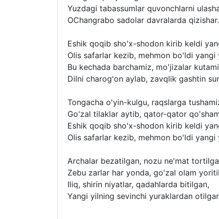
Yuzdagi tabassumlar quvonchlarni ulasha
OChangrabo sadolar davralarda qizishar.
Eshik qoqib sho'x-shodon kirib keldi yang
Olis safarlar kezib, mehmon bo'ldi yangi 
Bu kechada barchamiz, mo'jizalar kutami
Dilni charog'on aylab, zavqlik gashtin su
Tongacha o'yin-kulgu, raqslarga tushami
Go'zal tilaklar aytib, qator-qator qo'sha
Eshik qoqib sho'x-shodon kirib keldi yang
Olis safarlar kezib, mehmon bo'ldi yangi 
Archalar bezatilgan, nozu ne'mat tortilga
Zebu zarlar har yonda, go'zal olam yoriti
Iliq, shirin niyatlar, qadahlarda bitilgan,
Yangi yilning sevinchi yuraklardan otilgan