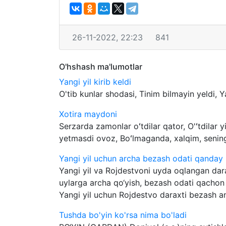
26-11-2022, 22:23
841
O'hshash ma'lumotlar
Yangi yil kirib keldi
O'tib kunlar shodasi, Tinim bilmayin yeldi, Yan
Xotira maydoni
Serzarda zamonlar oʻtdilar qator, O'ʻtdilar
yetmasdi ovoz, Boʻlmaganda, xalqim, sening 
Yangi yil uchun archa bezash odati qanday
Yangi yil va Rojdestvoni uyda oqlangan dara
uylarga archa qo‘yish, bezash odati qachon
Yangi yil uchun Rojdestvo daraxti bezash an
Tushda bo'yin ko'rsa nima bo'ladi