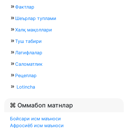
Фактлар
Шеърлар туплами
Халқ мақоллари
Туш табири
Латифлалар
Саломатлик
Рецеплар
Lotincha
Оммабоп матнлар
Бойсари исм маъноси
Афросиёб исм маъноси