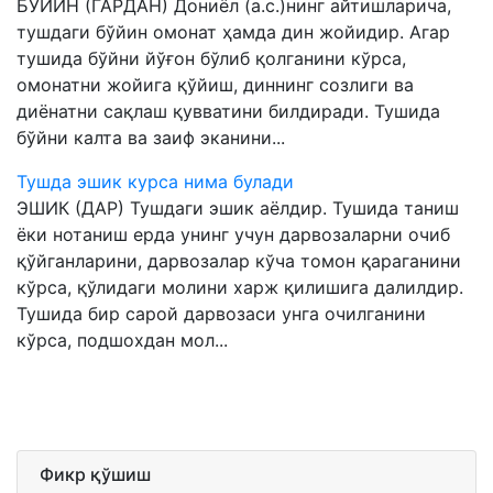
БЎЙИН (ГАРДАН) Дониёл (а.с.)нинг айтишларича,
тушдаги бўйин омонат ҳамда дин жойидир. Агар
тушида бўйни йўғон бўлиб қолганини кўрса,
омонатни жойига қўйиш, диннинг созлиги ва
диёнатни сақлаш қувватини билдиради. Тушида
бўйни калта ва заиф эканини...
Тушда эшик курса нима булади
ЭШИК (ДАР) Тушдаги эшик аёлдир. Тушида таниш
ёки нотаниш ерда унинг учун дарвозаларни очиб
қўйганларини, дарвозалар кўча томон қараганини
кўрса, қўлидаги молини харж қилишига далилдир.
Тушида бир сарой дарвозаси унга очилганини
кўрса, подшохдан мол...
Фикр қўшиш