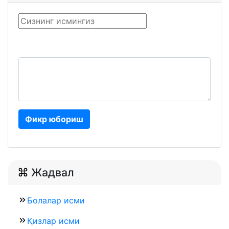
Фикр юбориш
Жадвал
Болалар исми
Қизлар исми