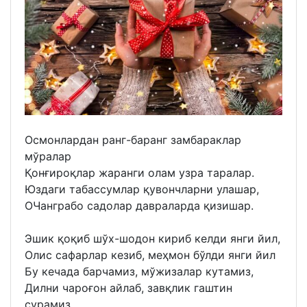
Осмонлардан ранг-баранг замбараклар
мўралар
Қонғироқлар жаранги олам узра таралар.
Юздаги табассумлар қувончларни улашар,
ОЧанграбо садолар давраларда қизишар.
Эшик қоқиб шўх-шодон кириб келди янги йил,
Олис сафарлар кезиб, меҳмон бўлди янги йил
Бу кечада барчамиз, мўжизалар кутамиз,
Дилни чароғон айлаб, завқлик гаштин
сурамиз.