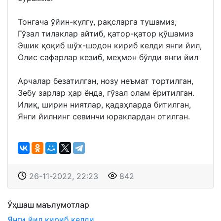
Тонгача ўйин-кулгу, рақсларга тушамиз,
Гўзал тилаклар айтиб, қатор-қатор қўшамиз
Эшик қоқиб шўх-шодон кириб келди янги йил,
Олис сафарлар кезиб, меҳмон бўлди янги йил
Aрчалар безатилган, нозу неъмат тортилган,
Зебу зарлар ҳар ёнда, гўзал олам ёритилган.
Илиқ, ширин ниятлар, қадаҳларда битилган,
Янги йилнинг севинчи юраклардан отилган.
26-11-2022, 22:23
842
Ўҳшаш маълумотлар
Янги йил кириб келди