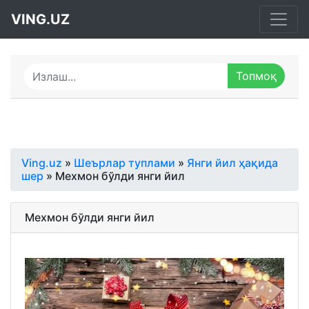
VING.UZ
Ving.uz
»
Шеърлар туплами
»
Янги йил ҳақида
шер
» Мехмон бўлди янги йил
Мехмон бўлди янги йил