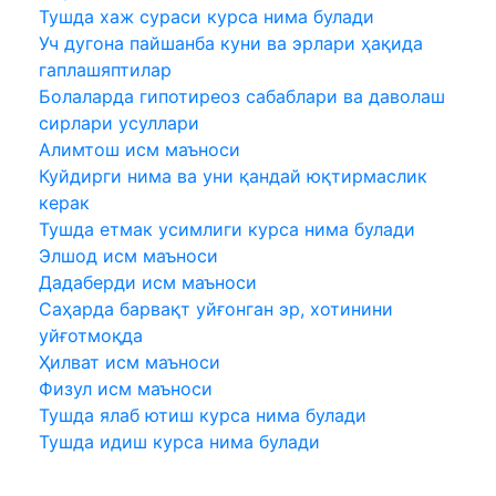
Тушда хаж сураси курса нима булади
Уч дугона пайшанба куни ва эрлари ҳақида
гаплашяптилар
Болаларда гипотиреоз сабаблари ва даволаш
сирлари усуллари
Алимтош исм маъноси
Куйдирги нима ва уни қандай юқтирмаслик
керак
Тушда етмак усимлиги курса нима булади
Элшод исм маъноси
Дадаберди исм маъноси
Саҳарда барвақт уйғонган эр, хотинини
уйғотмоқда
Ҳилват исм маъноси
Физул исм маъноси
Тушда ялаб ютиш курса нима булади
Тушда идиш курса нима булади