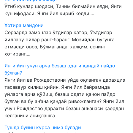
Ўтиб кунлар шодаси, Тиним билмайин елди, Янги
кун ифодаси, Янги йил кириб келди!...
Хотира майдони
Серзарда замонлар ўтдилар қатор, Ўътдилар
йиллару ойлар ранг-баранг. Мозийдан бугунга
етмасди овоз, Бўлмаганда, халқим, сенинг
хотиранг....
Янги йил учун арча безаш одати қандай пайдо
бўлган?
Янги йил ва Рождествони уйда оқланган дарахциз
тасаввур қилиш қийин. Янги йил байрамида
уйларга арча қўйиш, безаш одати қачон пайдо
бўлган ва бу ан’ана қандай ривожланган? Янги йил
учун Рождество дарахти безаш анъанаси қаердан
келганини аниқлашга...
Тушда буйин курса нима булади