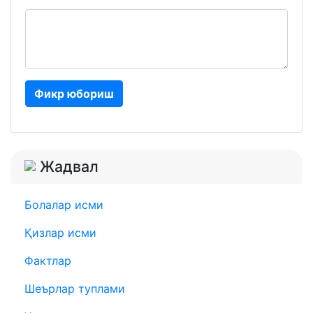
Фикр юбориш
Жадвал
Болалар исми
Қизлар исми
Фактлар
Шеърлар туплами