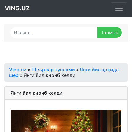
VING.UZ
Ving.uz
»
Шеърлар туплами
»
Янги йил ҳақида
шер
» Янги йил кириб келди
Янги йил кириб келди