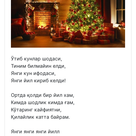
Ўтиб кунлар шодаси,
Тиним билмайин елди,
Янги кун ифодаси,
Янги йил кириб келди!
Ортда қолди бир йил хам,
Кимда шодлик кимда ғам,
Кўтаринг кайфиятни,
Қилайлик катта байрам.
Янги янги янги йилл