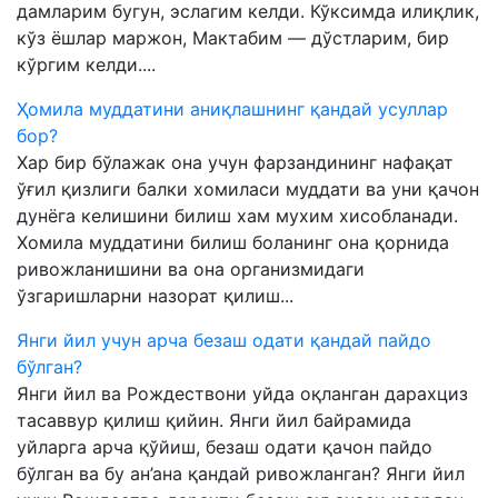
дамларим бугун, эслагим келди. Кўксимда илиқлик,
кўз ёшлар маржон, Мактабим — дўстларим, бир
кўргим келди....
Ҳомила муддатини аниқлашнинг қандай усуллар
бор?
Хар бир бўлажак она учун фарзандининг нафақат
ўғил қизлиги балки хомиласи муддати ва уни қачон
дунёга келишини билиш хам мухим хисобланади.
Хомила муддатини билиш боланинг она қорнида
ривожланишини ва она организмидаги
ўзгаришларни назорат қилиш...
Янги йил учун арча безаш одати қандай пайдо
бўлган?
Янги йил ва Рождествони уйда оқланган дарахциз
тасаввур қилиш қийин. Янги йил байрамида
уйларга арча қўйиш, безаш одати қачон пайдо
бўлган ва бу ан’ана қандай ривожланган? Янги йил