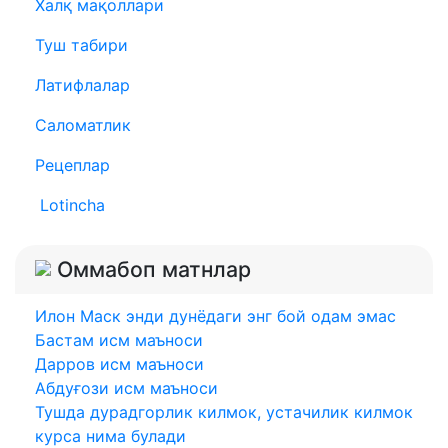
Халқ мақоллари
Туш табири
Латифлалар
Саломатлик
Рецеплар
Lotincha
Оммабоп матнлар
Илон Маск энди дунёдаги энг бой одам эмас
Бастам исм маъноси
Дарров исм маъноси
Абдуғози исм маъноси
Тушда дурадгорлик килмок, устачилик килмок
курса нима булади