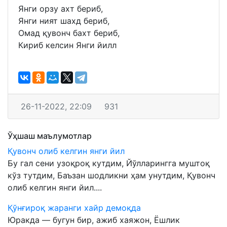
Янги орзу ахт бериб,
Янги ният шахд бериб,
Омад қувонч бахт бериб,
Кириб келсин Янги йилл
26-11-2022, 22:09
931
Ўҳшаш маълумотлар
Қувонч олиб келгин янги йил
Бу гал сени узоқроқ кутдим, Йўлларингга муштоқ
кўз тутдим, Баъзан шодликни ҳам унутдим, Қувонч
олиб келгин янги йил....
Қўнғироқ жаранги хайр демоқда
Юракда — бугун бир, ажиб хаяжон, Ёшлик