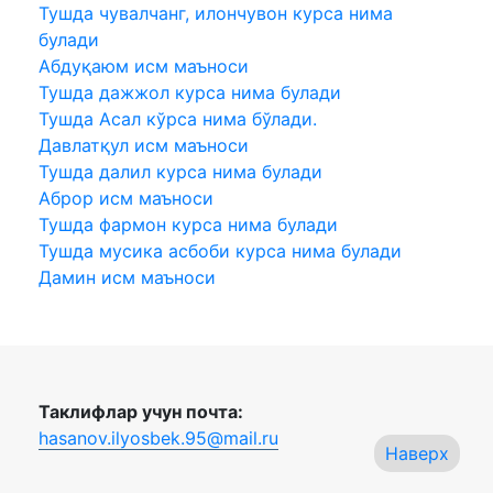
Тушда чувалчанг, илончувон курса нима
булади
Абдуқаюм исм маъноси
Тушда дажжол курса нима булади
Тушда Асал кўрса нима бўлади.
Давлатқул исм маъноси
Тушда далил курса нима булади
Аброр исм маъноси
Тушда фармон курса нима булади
Тушда мусика асбоби курса нима булади
Дамин исм маъноси
Таклифлар учун почта:
hasanov.ilyosbek.95@mail.ru
Наверх