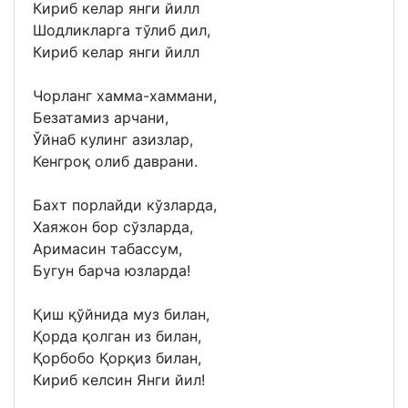
Кириб келар янги йилл
Шодликларга тўлиб дил,
Кириб келар янги йилл
Чорланг хамма-хаммани,
Безатамиз арчани,
Ўйнаб кулинг азизлар,
Кенгроқ олиб даврани.
Бахт порлайди кўзларда,
Хаяжон бор сўзларда,
Aримасин табассум,
Бугун барча юзларда!
Қиш қўйнида муз билан,
Қорда қолган из билан,
Қорбобо Қорқиз билан,
Кириб келсин Янги йил!