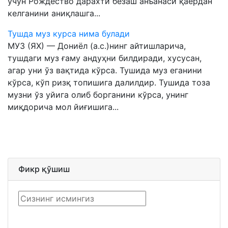
учун Рождество дарахти безаш анъанаси қаердан
келганини аниқлашга...
Тушда муз курса нима булади
МУЗ (ЯХ) — Дониёл (а.с.)нинг айтишларича,
тушдаги муз ғаму андуҳни билдиради, хусусан,
агар уни ўз вақтида кўрса. Тушида муз еганини
кўрса, кўп ризқ топишига далилдир. Тушида тоза
музни ўз уйига олиб борганини кўрса, унинг
миқдорича мол йиғишига...
Фикр қўшиш