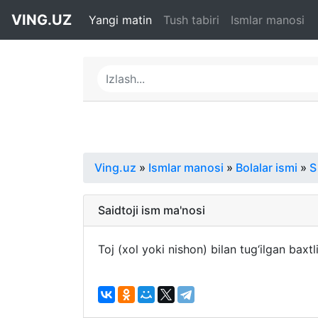
VING.UZ
Yangi matin
Tush tabiri
Ismlar manosi
Ving.uz
»
Ismlar manosi
»
Bolalar ismi
»
S
Saidtoji ism ma'nosi
Toj (xol yoki nishon) bilan tug‘ilgan baxtl