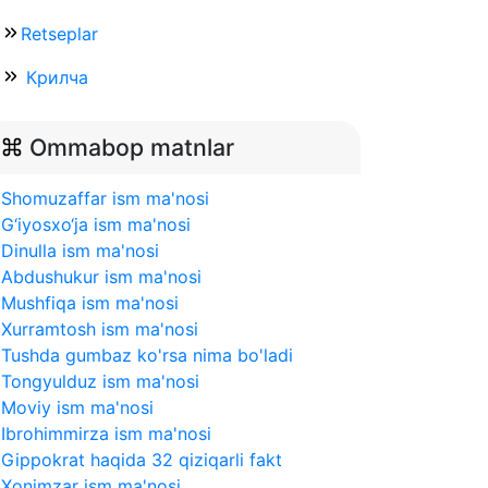
Retseplar
Крилча
Ommabop matnlar
Shomuzaffar ism ma'nosi
G‘iyosxo‘ja ism ma'nosi
Dinulla ism ma'nosi
Abdushukur ism ma'nosi
Mushfiqa ism ma'nosi
Xurramtosh ism ma'nosi
Tushda gumbaz ko'rsa nima bo'ladi
Tongyulduz ism ma'nosi
Moviy ism ma'nosi
Ibrohimmirza ism ma'nosi
Gippokrat haqida 32 qiziqarli fakt
Xonimzar ism ma'nosi