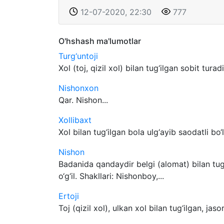
12-07-2020, 22:30
777
O'hshash ma'lumotlar
Turg‘untoji
Xol (toj, qizil xol) bilan tug‘ilgan sobit tura
Nishonxon
Qar. Nishon...
Xollibaxt
Xol bilan tug‘ilgan bola ulg‘ayib saodatli bo‘ls
Nishon
Badanida qandaydir belgi (alomat) bilan tug
o‘g‘il. Shakllari: Nishonboy,...
Ertoji
Toj (qizil xol), ulkan xol bilan tug‘ilgan, jasor