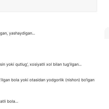
digan, yashaydigan...
in yoki qutlug‘, xosiyatli xol bilan tug‘ilgan...
‘ilgan bola yoki otasidan yodgorlik (nishon) bo‘lgan
atli bola...