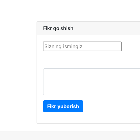
Fikr qo'shish
Fikr yuborish