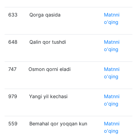
633
Qorga qasida
Matnni
o'qing
648
Qalin qor tushdi
Matnni
o'qing
747
Osmon qorni eladi
Matnni
o'qing
979
Yangi yil kechasi
Matnni
o'qing
559
Bemahal qor yoqqan kun
Matnni
o'qing