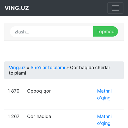
VING.UZ
Ving.uz
»
She'rlar to'plami
» Qor haqida sherlar
to'plami
1 870
Oppoq qor
Matnni
o'qing
1 267
Qor haqida
Matnni
o'qing