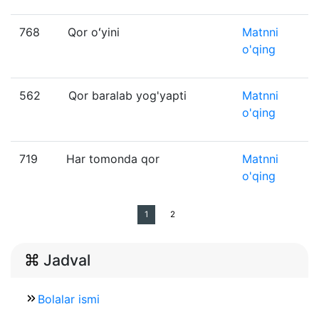
768
Qor oʻyini
Matnni
o'qing
562
Qor baralab yog'yapti
Matnni
o'qing
719
Har tomonda qor
Matnni
o'qing
1
2
Jadval
Bolalar ismi