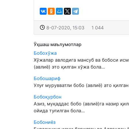
8-07-2020, 15:03
1 044
Ўҳшаш маълумотлар
Бобохўжа
Хўжалар авлодига мансуб ва бобоси исм
(авлиё) это қилган хўжа бола...
Бобошариф
Улуғ мурувватли бобо (авлиё) ато қилган 
Бобоқурбон
Азиз, муқаддас бобо (авлиё)га назир қи
ойида туғилган бола...
Бобониёз