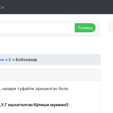
си
ми
»
Б
» Бобоназар
, назари туфайли эришилган бола
К,У,Г ишлатилган бўлиши мумкин!)