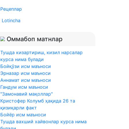
Рецеплар
Lotincha
Оммабоп матнлар
Тушда кизартириш, кизил нарсалар
курса нима булади
Бойқўзи исм маъноси
Эрназар исм маъноси
Аннамат исм маъноси
Гандум исм маъноси
"Замонавий мақоллар"
Кристофер Колумб ҳақида 26 та
қизиқарли факт
Бойёр исм маъноси
Тушда вахший хайвонлар курса нима
булади