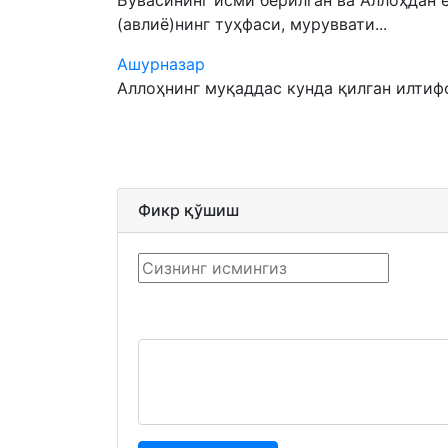
Бувасининг исми берилган ва Аллоҳдан 
(авлиё)нинг туҳфаси, муруввати...
Ашурназар
Аллоҳнинг муқаддас кунда қилган илтифот
Фикр қўшиш