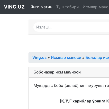
VING.UZ
Янги матин
Туш табири
Исмлар мано
Ving.uz
»
Исмлар маноси
»
Болалар ис
Бобоназар исм маъноси
Муқаддас бобо (авлиё)нинг муруввати
(Қ,Ў,Ғ хариблар ўрнига 