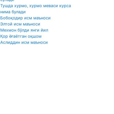
Тушда хурмо, хурмо меваси курса
нима булади
Бобоқодир исм маъноси
Элтой исм маъноси
Мехмон бўлди янги йил
Қор ёғаётган оқшом
Аслиддин исм маъноси