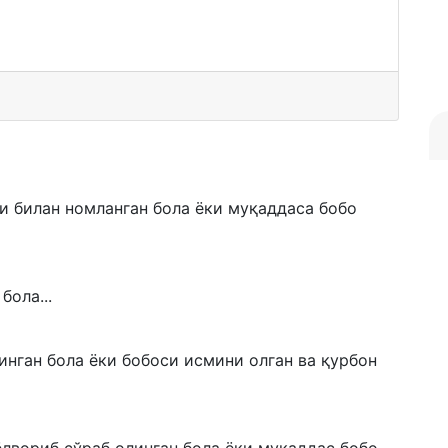
и билан номланган бола ёки муқаддаса бобо
бола...
линган бола ёки бобоси исмини олган ва қурбон