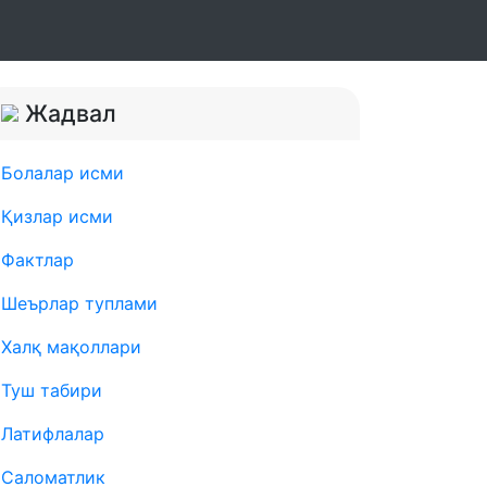
Жадвал
Болалар исми
Қизлар исми
Фактлар
Шеърлар туплами
Халқ мақоллари
Туш табири
Латифлалар
Саломатлик