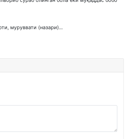
ёлвориб сўраб олинган бола ёки муқаддас бобо
и, муруввати (назари)...