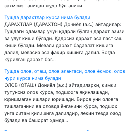
захмсиз танидан жудо бўлганини...
Тушда дарахтлар курса нима булади
ДАРАХТЛАР (ДАРАХТОН) Дониёл (а.с.) айтадилар:
Тушдаги одамлар учун қадрли бўлган дарахт азизи
ва улуғ киши бўлади. Қадрсиз дарахт эса пасткаш
киши бўлади. Мевали дарахт бадавлат кишига
далил, мевасиз эса фақир кишига далил. Боғда
кўрилган дарахт боғ...
Тушда олов, оташ, олов алангаси, олов ёкмок, олов
нури курса нима булади
ОЛОВ (ОТАШ) Дониёл (а.с.) айтадиларки, кимки
тутунсиз олов кўрса, подшоҳга яқинлашади,
юришмаган ишлари юришади. Биров уни оловга
ташлаганини ва оловда ёнганини кўрса, подшоҳ
унга ситам қилишига далилдир, лекин тезда озод
бўлади ва башорат ҳамда...