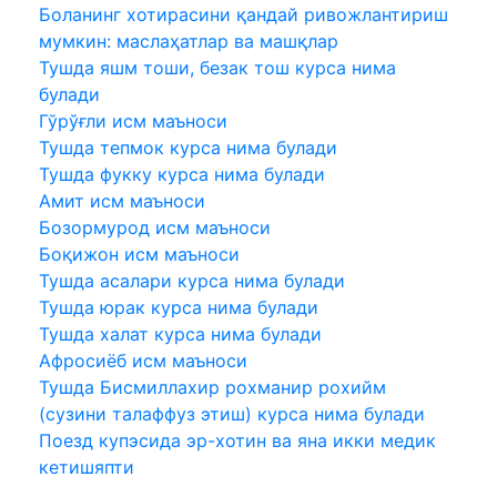
Боланинг хотирасини қандай ривожлантириш
мумкин: маслаҳатлар ва машқлар
Тушда яшм тоши, безак тош курса нима
булади
Гўрўғли исм маъноси
Тушда тепмок курса нима булади
Тушда фукку курса нима булади
Амит исм маъноси
Бозормурод исм маъноси
Боқижон исм маъноси
Тушда асалари курса нима булади
Тушда юрак курса нима булади
Тушда халат курса нима булади
Афросиёб исм маъноси
Тушда Бисмиллахир рохманир рохийм
(сузини талаффуз этиш) курса нима булади
Поезд купэсида эр-хотин ва яна икки медик
кетишяпти