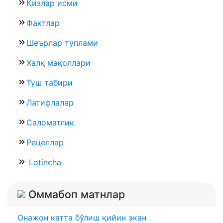
Қизлар исми
Фактлар
Шеърлар туплами
Халқ мақоллари
Туш табири
Латифлалар
Саломатлик
Рецеплар
Lotincha
Оммабоп матнлар
Онажон катта бўлиш қийин экан