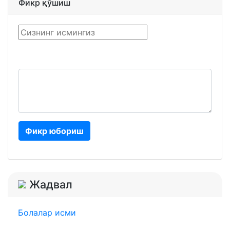
Фикр қўшиш
Фикр юбориш
Жадвал
Болалар исми