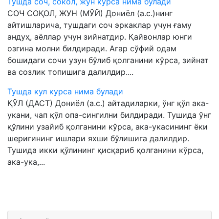
Тушда соч, сокол, жун курса нима булади
СОЧ СОҚОЛ, ЖУН (МЎЙ) Дониёл (а.с.)нинг
айтишларича, тушдаги соч эркаклар учун ғаму
андуҳ, аёллар учун зийнатдир. Қайвонлар юнги
озгина молни билдиради. Агар сўфий одам
бошидаги сочи узун бўлиб қолганини кўрса, зийнат
ва созлик топишига далилдир....
Тушда кул курса нима булади
ҚЎЛ (ДАСТ) Дониёл (а.с.) айтадиларки, ўнг қўл ака-
укани, чап қўл опа-сингилни билдиради. Тушида ўнг
қўлини узайиб қолганини кўрса, ака-укасининг ёки
шеригининг ишлари яхши бўлишига далилдир.
Тушида икки қўлининг қисқариб қолганини кўрса,
ака-ука,...