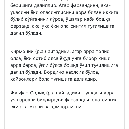
беришига далилдир. Агар фарзандини, ака-
укасини ёки опасинглисини арра билан иккига
бўлиб қўйганини кўрса, ўшалар каби бошқа
фарзанд, ака-ука ёки опа-сингил туғилишига
далил бўлади.
Кирмоний (р.а.) айтадики, агар арра топиб
олса, ёки сотиб олса ёҳуд унга бирор киши
арра берса, ўғли бўлса бошқа ўғил туғилишига
далил бўлади. Борди-ю наслсиз бўлса,
ҳайвонлари бола туғишига далилдир.
Жаъфар Содиқ (р.а.) айтадики, тушдаги арра
уч нарсани билдиради: фарзандни; опа-сингил
ёки ака-укани ва ҳамкорликни.