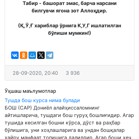
Табир - башорат эмас, барча нарсани
билгувчи ягона зот Аллоҳдир.
(Қ,Ў,Ғ хариблар ўрнига К,У,Г ишлатилган
бўлиши мумкин!)
28-09-2020, 20:40
3 936
Ўҳшаш маълумотлар
Тушда бош курса нима булади
БОШ (САР) Дониёл алайҳиссаломнинг
айтишларича, тушдаги бош гуруҳ бошлиғидир. Агар
тушида кесилган бошни кўрса, дўст ва раҳбар
бўлишига, уни хоҳлашларига ва ундан бошқалар
хайру манфаат топишига далилдир. Агар боши ҳеч