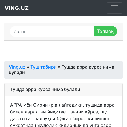
VING.UZ
Ving.uz
»
Туш табири
» Тушда арра курса нима
булади
Тушда арра курса нима булади
АРРА Ибн Сирин (р.а.) айтадики, тушида арра
билан дарахтни йиқитаётганини кўрса, шу
дарахтга тааллуқли бўлган бирор кишининг
суҳбатидан жудолик қидириши ва унга озор