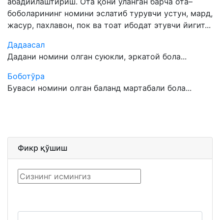
абадийлаштириш. Ота қони уланган барча ота–
боболарининг номини эслатиб турувчи устун, мард,
жасур, пахлавон, пок ва тоат ибодат этувчи йигит...
Дадаасал
Дадани номини олган суюкли, эркатой бола...
Боботўра
Буваси номини олган баланд мартабали бола...
Фикр қўшиш