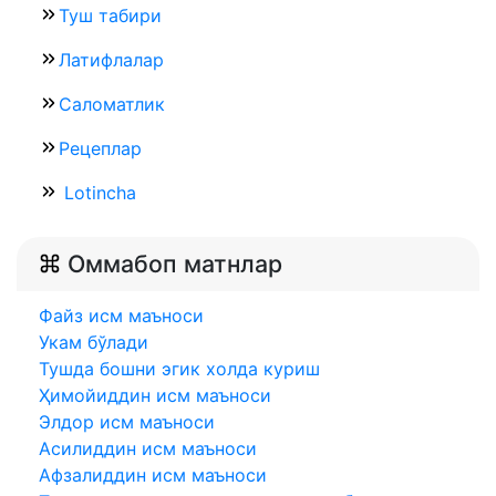
Туш табири
Латифлалар
Саломатлик
Рецеплар
Lotincha
Оммабоп матнлар
Файз исм маъноси
Укам бўлади
Тушда бошни эгик холда куриш
Ҳимойиддин исм маъноси
Элдор исм маъноси
Асилиддин исм маъноси
Афзалиддин исм маъноси