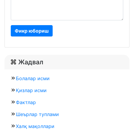
Фикр юбориш
Жадвал
Болалар исми
Қизлар исми
Фактлар
Шеърлар туплами
Халқ мақоллари