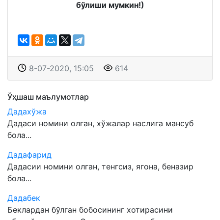
бўлиши мумкин!)
8-07-2020, 15:05
614
Ўҳшаш маълумотлар
Дадахўжа
Дадаси номини олган, хўжалар наслига мансуб
бола...
Дадафарид
Дадасии номини олган, тенгсиз, ягона, беназир
бола...
Дадабек
Беклардан бўлган бобосининг хотирасини