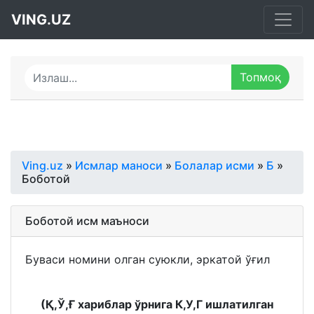
VING.UZ
Ving.uz
»
Исмлар маноси
»
Болалар исми
»
Б
»
Боботой
Боботой исм маъноси
Буваси номини олган суюкли, эркатой ўғил
(Қ,Ў,Ғ хариблар ўрнига К,У,Г ишлатилган