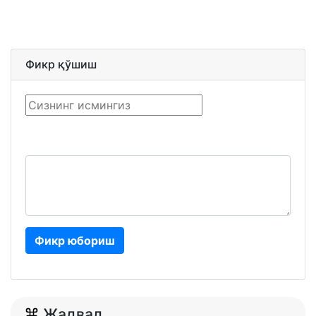
Фикр қўшиш
Фикр юбориш
Жадвал