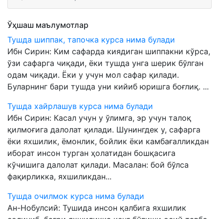
Ўҳшаш маълумотлар
Тушда шиппак, тапочка курса нима булади
Ибн Сирин: Ким сафарда киядиган шиппакни кўрса,
ўзи сафарга чиқади, ёки тушда унга шерик бўлган
одам чиқади. Ёки у учун мол сафар қилади.
Буларнинг бари тушда уни кийиб юришга боғлиқ. ...
Тушда хайрлашув курса нима булади
Ибн Сирин: Касал учун у ўлимга, эр учун талоқ
қилмоғига далолат қилади. Шунингдек у, сафарга
ёки яхшилик, ёмонлик, бойлик ёки камбағалликдан
иборат инсон турган ҳолатидан бошқасига
кўчишига далолат қилади. Масалан: бой бўлса
фақирликка, яхшиликдан...
Тушда очилмок курса нима булади
Ан-Нобулсий: Тушида инсон қалбига яхшилик