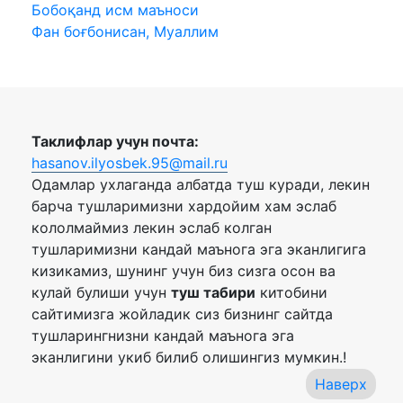
Бобоқанд исм маъноси
Фан боғбонисан, Муаллим
Таклифлар учун почта:
hasanov.ilyosbek.95@mail.ru
Одамлар ухлаганда албатда туш куради, лекин
барча тушларимизни хардойим хам эслаб
кололмаймиз лекин эслаб колган
тушларимизни кандай маънога эга эканлигига
кизикамиз, шунинг учун биз сизга осон ва
кулай булиши учун
туш табири
китобини
сайтимизга жойладик сиз бизнинг сайтда
тушларингнизни кандай маънога эга
эканлигини укиб билиб олишингиз мумкин.!
Наверх