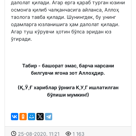
далолат қилади. Агар ерга қараб турган юзини
осмонга қилиб чалқанчасига айланса, Аллоҳ
таолога тавба қилади. Шунингдек, бу унинг
одамларга юзланишига ҳам далолат қилади.
Агар туш кўрувчи ҳотин бўлса эридан юз
ўгиради.
Табир - башорат эмас, барча нарсани
билгувчи ягона зот Аллоҳдир.
(Қ,Ў,Ғ хариблар ўрнига К,У,Г ишлатилган
бўлиши мумкин!)
25-08-2020, 11:21
1 163