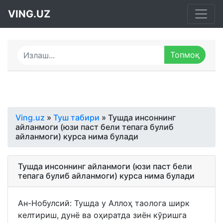
VING.UZ
Ving.uz
»
Туш табири
» Тушда инсоннинг
айланмоги (юзи паст бели тепага булиб
айланмоги) курса нима булади
Тушда инсоннинг айланмоги (юзи паст бели
тепага булиб айланмоги) курса нима булади
Ан-Нобулсий: Тушда у Аллоҳ таолога ширк
келтириш, дунё ва оҳиратда зиён кўришга