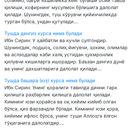
солиниб, бағри яхшиликка кенг бўлиши осий тавба
қилиши, кофирнинг мусулмон бўлишига далолат
қилади. Шунингдек, туш кўрувчи қийинчиликда
турган бўлса, ундан қутулади....
Тушда денгиз курса нима булади
Ибн Сирин: У ҳайбатли ва кучли султондир.
Шунингдек, подшоҳ, солиқ йиғувчи, ҳоким, олимлар
ва аслзодалар каби халқ устидан ҳукмронлик
қилувчи кишиларга ишорадир. Баъзан денгиз дунё
ва унинг дахшатларига далолат қилади....
Тушда башара (юз) курса нима булади
Ибн Сирин: Унинг қоралиги тавилда динни тарк
қилишга раҳбарлик қилишга далолат қилади.
Кимнинг юзи қорайса ва оқ кийим кийиб олган
бўлса, қиз фарзандли бўлади. Кимнинг юзи қора,
кийими ифлос бўлса, унинг туши Аллоҳга ёлғон
тўқиганига далолатдир....