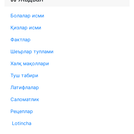
Болалар исми
Қизлар исми
Фактлар
Шеърлар туплами
Халқ мақоллари
Туш табири
Латифлалар
Саломатлик
Рецеплар
Lotincha