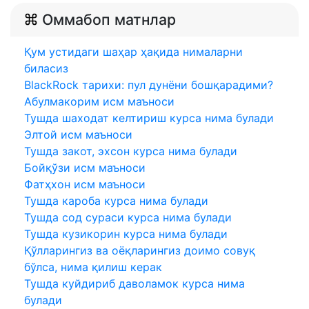
Оммабоп матнлар
Қум устидаги шаҳар ҳақида нималарни
биласиз
BlackRock тарихи: пул дунёни бошқарадими?
Абулмакорим исм маъноси
Тушда шаходат келтириш курса нима булади
Элтой исм маъноси
Тушда закот, эхсон курса нима булади
Бойқўзи исм маъноси
Фатҳхон исм маъноси
Тушда кароба курса нима булади
Тушда сод сураси курса нима булади
Тушда кузикорин курса нима булади
Қўлларингиз ва оёқларингиз доимо совуқ
бўлса, нима қилиш керак
Тушда куйдириб даволамок курса нима
булади