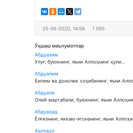
25-06-2020, 14:56
1 095
Ўҳшаш маълумотлар
Абдуазим
Улуғ, буюкнинг, яъни Аллоҳнинг қули...
Абдуалим
Билим ва донолик соҳибининг, яъни Аллоҳ
Абдуали
Олий мартабали, буюкнинг, яъни Аллоҳнин
Абдуаҳад
Ёлғизнинг, яккаю-ягонанинг, яъни Аллоҳни
Аълоқул