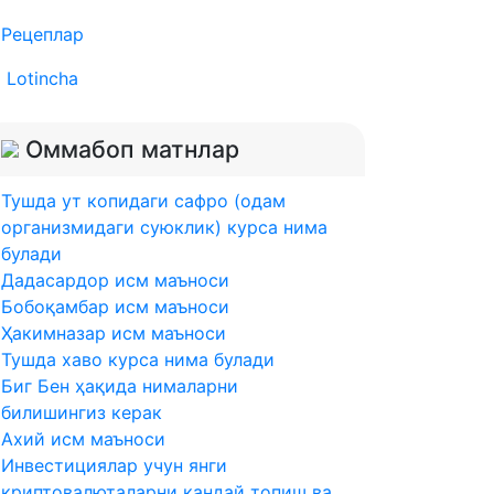
Рецеплар
Lotincha
Оммабоп матнлар
Тушда ут копидаги сафро (одам
организмидаги суюклик) курса нима
булади
Дадасардор исм маъноси
Бобоқамбар исм маъноси
Ҳакимназар исм маъноси
Тушда хаво курса нима булади
Биг Бен ҳақида нималарни
билишингиз керак
Ахий исм маъноси
Инвестициялар учун янги
криптовалюталарни қандай топиш ва