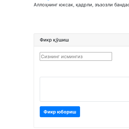
Аллоҳнинг юксак, қадрли, эъзозли бандас
Фикр қўшиш
Фикр юбориш