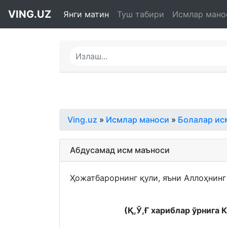
VING.UZ
Янги матин
Туш табири
Исмлар мано
Ving.uz
»
Исмлар маноси
»
Болалар ис
Абдусамад исм маъноси
Ҳожатбарорнинг қули, яъни Аллоҳнинг 
(Қ,Ў,Ғ хариблар ўрнига 