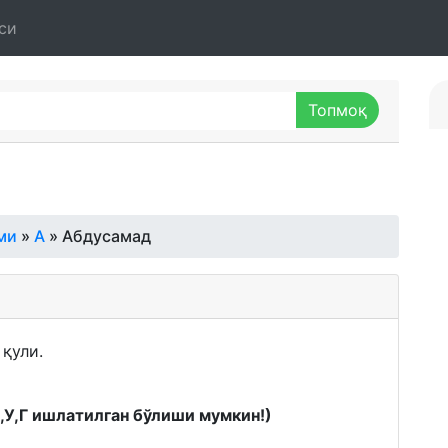
си
ми
»
А
» Абдусамад
қули.
К,У,Г ишлатилган бўлиши мумкин!)