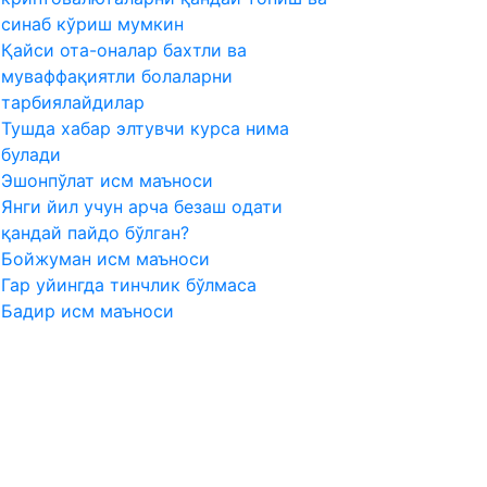
синаб кўриш мумкин
Қайси ота-оналар бахтли ва
муваффақиятли болаларни
тарбиялайдилар
Тушда хабар элтувчи курса нима
булади
Эшонпўлат исм маъноси
Янги йил учун арча безаш одати
қандай пайдо бўлган?
Бойжуман исм маъноси
Гар уйингда тинчлик бўлмаса
Бадир исм маъноси