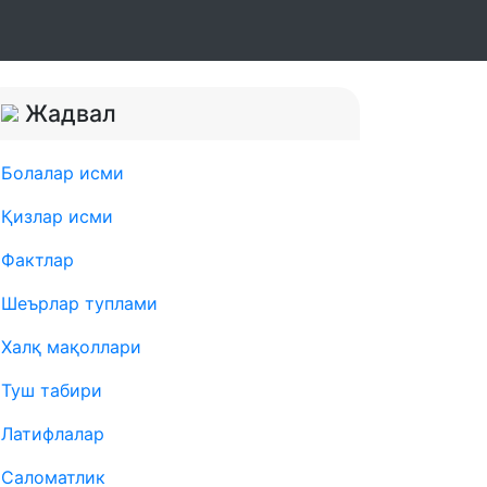
Жадвал
Болалар исми
Қизлар исми
Фактлар
Шеърлар туплами
Халқ мақоллари
Туш табири
Латифлалар
Саломатлик