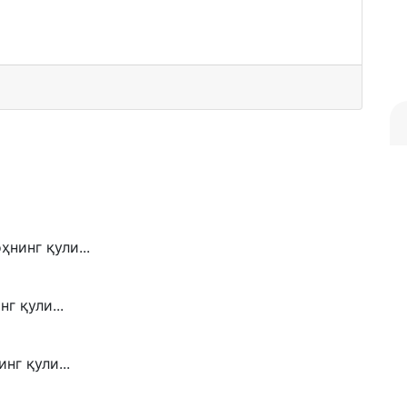
нинг қули...
г қули...
нг қули...