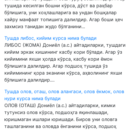
тушида кесилган бошни кўрса, дўст ва раҳбар
бўлишига, уни хоҳлашларига ва ундан бошқалар
хайру манфаат топишига далилдир. Агар боши ҳеч
захмсиз танидан жудо бўлганини...
Тушда либос, кийим курса нима булади
ЛИБОС (ЖОМА) Дониёл (а.с.) айтадиларки, тушдаги
кийим эркак кишининг касбу кори бўлади. Агар ўз
кийимини яхши ҳолда кўрса, касбу кори ёмон
бўлишига далилдир. Агар подшоҳ тушида ўз
кийимининг қора эканини кўрса, аҳволининг яхши
бўлишига далилдир....
Тушда олов, оташ, олов алангаси, олов ёкмок, олов
нури курса нима булади
ОЛОВ (ОТАШ) Дониёл (а.с.) айтадиларки, кимки
тутунсиз олов кўрса, подшоҳга яқинлашади,
юришмаган ишлари юришади. Биров уни оловга
ташлаганини ва оловда ёнганини кўрса, подшоҳ