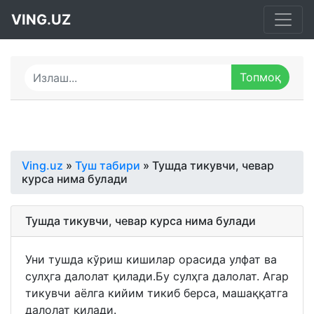
VING.UZ
Ving.uz
»
Туш табири
» Тушда тикувчи, чевар
курса нима булади
Тушда тикувчи, чевар курса нима булади
Уни тушда кўриш кишилар орасида улфат ва
сулҳга далолат қилади.Бу сулҳга далолат. Агар
тикувчи аёлга кийим тикиб берса, машаққатга
далолат қилади.