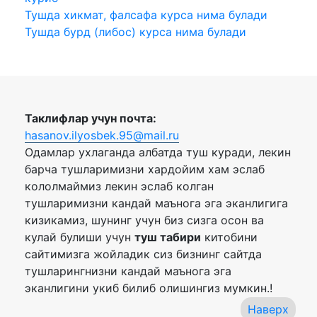
Тушда хикмат, фалсафа курса нима булади
Тушда бурд (либос) курса нима булади
Таклифлар учун почта:
hasanov.ilyosbek.95@mail.ru
Одамлар ухлаганда албатда туш куради, лекин
барча тушларимизни хардойим хам эслаб
кололмаймиз лекин эслаб колган
тушларимизни кандай маънога эга эканлигига
кизикамиз, шунинг учун биз сизга осон ва
кулай булиши учун
туш табири
китобини
сайтимизга жойладик сиз бизнинг сайтда
тушларингнизни кандай маънога эга
эканлигини укиб билиб олишингиз мумкин.!
Наверх