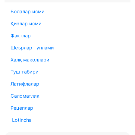
Болалар исми
Қизлар исми
Фактлар
Шеърлар туплами
Халқ мақоллари
Туш табири
Латифлалар
Саломатлик
Рецеплар
Lotincha