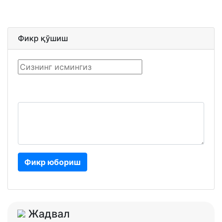
Фикр қўшиш
Фикр юбориш
Жадвал