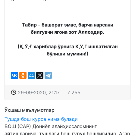
Табир - башорат эмас, барча нарсани
билгувчи ягона зот Аллоҳдир.
(Қ,Ў,Ғ хариблар ўрнига К,У,Г ишлатилган
бўлиши мумкин!)
29-09-2020, 21:17
7 255
Ўҳшаш маълумотлар
Тушда бош курса нима булади
БОШ (САР) Дониёл алайҳиссаломнинг
айтишларича, тушдаги бош гуруҳ бошлиғидир. Агар