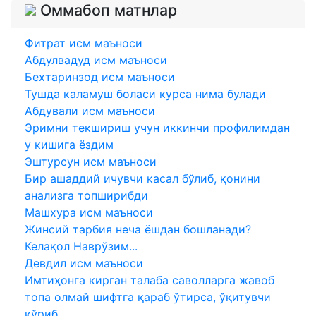
Оммабоп матнлар
Фитрат исм маъноси
Абдулвадуд исм маъноси
Бехтаринзод исм маъноси
Тушда каламуш боласи курса нима булади
Абдували исм маъноси
Эримни текшириш учун иккинчи профилимдан
у кишига ёздим
Эштурсун исм маъноси
Бир ашаддий ичувчи касал бўлиб, қонини
анализга топширибди
Машхура исм маъноси
Жинсий тарбия неча ёшдан бошланади?
Келақол Наврўзим...
Девдил исм маъноси
Имтиҳонга кирган талаба саволларга жавоб
топа олмай шифтга қараб ўтирса, ўқитувчи
кўриб