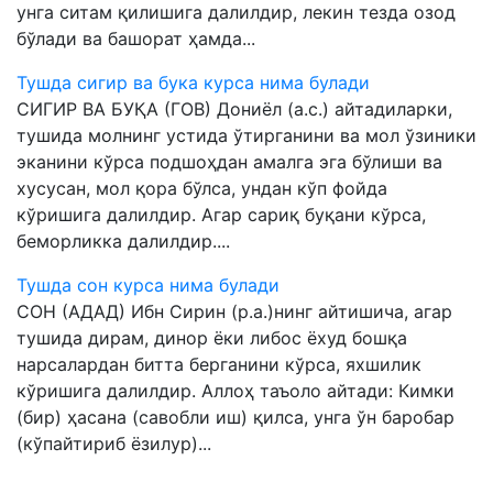
унга ситам қилишига далилдир, лекин тезда озод
бўлади ва башорат ҳамда...
Тушда сигир ва бука курса нима булади
СИГИР ВА БУҚА (ГОВ) Дониёл (а.с.) айтадиларки,
тушида молнинг устида ўтирганини ва мол ўзиники
эканини кўрса подшоҳдан амалга эга бўлиши ва
хусусан, мол қора бўлса, ундан кўп фойда
кўришига далилдир. Агар сариқ буқани кўрса,
беморликка далилдир....
Тушда сон курса нима булади
СОН (АДАД) Ибн Сирин (р.а.)нинг айтишича, агар
тушида дирам, динор ёки либос ёхуд бошқа
нарсалардан битта берганини кўрса, яхшилик
кўришига далилдир. Аллоҳ таъоло айтади: Кимки
(бир) ҳасана (савобли иш) қилса, унга ўн баробар
(кўпайтириб ёзилур)...