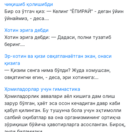
чиқишиб қолишибди
Бир оз ўтгач қиз: — Келинг "ЁПИРАЙ" - деган ўйин
ўйнаймиз, - деса....
Хотин эрига дебди
Хотин эрига дебди: — Дадаси, полни тузатиб
беринг....
Эр-хотин ва қизи овқатланаётган экан, онаси
қизига
— Қизим сенга нима бўлди? Жуда хомушсан,
овқатингни егин, - деса, эри хотинига:...
Ҳомиладорлар учун гимнастика
Ҳомиладорлик аввалари аёл кишига дам олиш
зарур бўлган, ҳаёт эса осон кечадиган давр каби
қабул қилинган. Бу тушунча бола учун эҳтимолли
салбий оқибатлар ва она организмининг ортиқча
зўриқиши бўйича ҳавотирларга асосланган. Бироқ,
энди биламизки,...