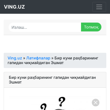
VING.UZ
Ving.uz
»
Латифлалар
» Бир куни раҳбарининг
гапидан чиқмайдиган Эшмат
Бир куни раҳбарининг гапидан чиқмайдиган
Эшмат