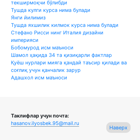
текширмоқчи бўлибди
Тушда кулги курса нима булади
Янги йилимиз
Тушда яхшилик килмок курса нима булади
Стефано Риccи нинг Италия дизайни
империяси
Бобомурод исм маъноси
Шамол ҳақида 34 та қизиқарли фактлар
Қуёш нурлари мияга қандай таъсир қилади ва
соғлиқ учун қанчалик зарур
Адашхол исм маъноси
Таклифлар учун почта:
hasanov.ilyosbek.95@mail.ru
Наверх