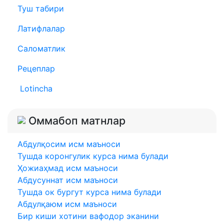
Туш табири
Латифлалар
Саломатлик
Рецеплар
Lotincha
Оммабоп матнлар
Абдулқосим исм маъноси
Тушда коронгулик курса нима булади
Ҳожиаҳмад исм маъноси
Абдусуннат исм маъноси
Тушда ок бургут курса нима булади
Абдулқаюм исм маъноси
Бир киши хотини вафодор эканини