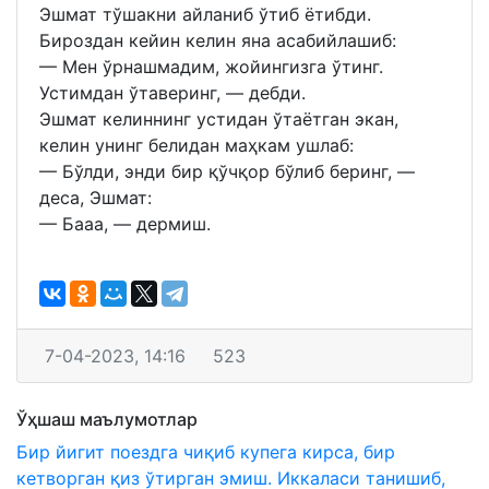
Эшмат тўшакни айланиб ўтиб ётибди.
Бироздан кейин келин яна асабийлашиб:
— Мен ўрнашмадим, жойингизга ўтинг.
Устимдан ўтаверинг, — дебди.
Эшмат келиннинг устидан ўтаётган экан,
келин унинг белидан маҳкам ушлаб:
— Бўлди, энди бир қўчқор бўлиб беринг, —
деса, Эшмат:
— Бааа, — дермиш.
7-04-2023, 14:16
523
Ўҳшаш маълумотлар
Бир йигит поездга чиқиб купега кирса, бир
кетворган қиз ўтирган эмиш. Иккаласи танишиб,