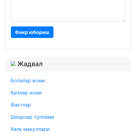
Фикр юбориш
Жадвал
Болалар исми
Қизлар исми
Фактлар
Шеърлар туплами
Халқ мақоллари