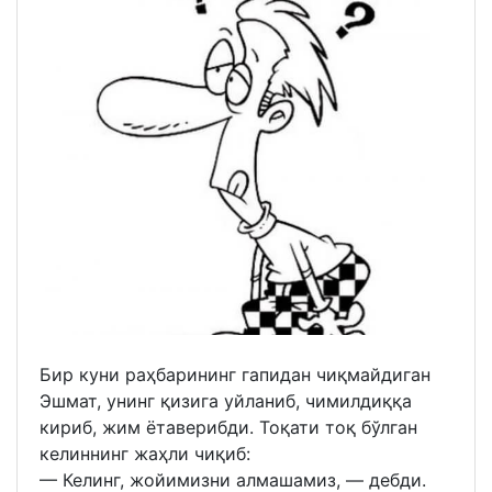
Бир куни раҳбарининг гапидан чиқмайдиган
Эшмат, унинг қизига уйланиб, чимилдиққа
кириб, жим ётаверибди. Тоқати тоқ бўлган
келиннинг жаҳли чиқиб:
— Келинг, жойимизни алмашамиз, — дебди.