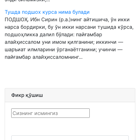
Тушда подшох курса нима булади
ПОДШОҲ. Ибн Сирин (р.а.)нинг айтишича, ўн икки
нарса бордирки, бу ўн икки нарсани тушида кўрса,
подшоҳликка далил бўлади: пайғамбар
алайҳиссалом уни имом қилганини; иккинчи —
шаръиат илмларини ўрганаётганини; учинчи —
пайғамбар алайҳиссаломнинг...
Фикр қўшиш