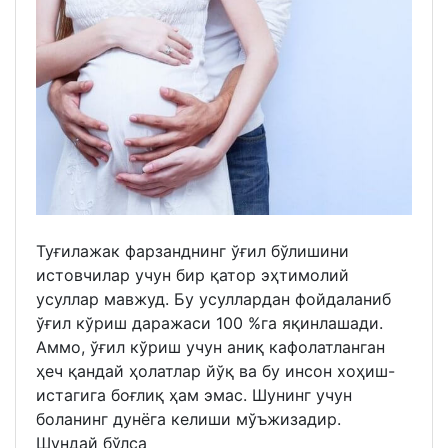
Туғилажак фарзанднинг ўғил бўлишини
истовчилар учун бир қатор эҳтимолий
усуллар мавжуд. Бу усуллардан фойдаланиб
ўғил кўриш даражаси 100 %га яқинлашади.
Аммо, ўғил кўриш учун аниқ кафолатланган
ҳеч қандай ҳолатлар йўқ ва бу инсон хоҳиш-
истагига боғлиқ ҳам эмас. Шунинг учун
боланинг дунёга келиши мўъжизадир.
Шундай бўлса