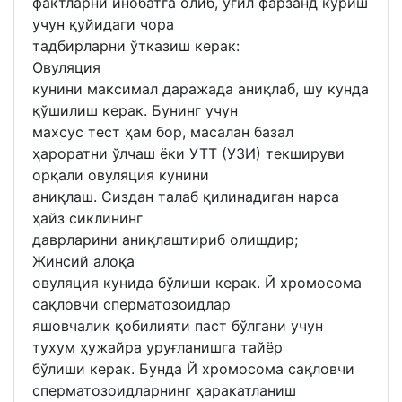
фактларни инобатга олиб, ўғил фарзанд кўриш
учун қуйидаги чора
тадбирларни ўтказиш керак:
Овуляция
кунини максимал даражада аниқлаб, шу кунда
қўшилиш керак. Бунинг учун
махсус тест ҳам бор, масалан базал
ҳароратни ўлчаш ёки УТТ (УЗИ) текшируви
орқали овуляция кунини
аниқлаш. Сиздан талаб қилинадиган нарса
ҳайз сиклининг
даврларини аниқлаштириб олишдир;
Жинсий алоқа
овуляция кунида бўлиши керак. Й хромосома
сақловчи сперматозоидлар
яшовчалик қобилияти паст бўлгани учун
тухум ҳужайра уруғланишга тайёр
бўлиши керак. Бунда Й хромосома сақловчи
сперматозоидларнинг ҳаракатланиш