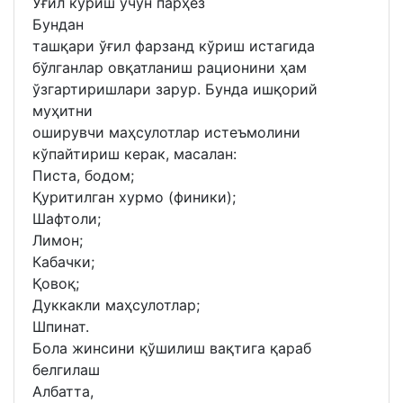
Ўғил кўриш учун парҳез
Бундан
ташқари ўғил фарзанд кўриш истагида
бўлганлар овқатланиш рационини ҳам
ўзгартиришлари зарур. Бунда ишқорий
муҳитни
оширувчи маҳсулотлар истеъмолини
кўпайтириш керак, масалан:
Писта, бодом;
Қуритилган хурмо (финики);
Шафтоли;
Лимон;
Кабачки;
Қовоқ;
Дуккакли маҳсулотлар;
Шпинат.
Бола жинсини қўшилиш вақтига қараб
белгилаш
Албатта,