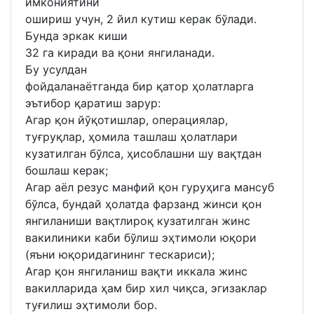
имкониятини
ошириш учун, 2 йил кутиш керак бўлади.
Бунда эркак киши
32 га киради ва қони янгиланади.
Бу усулдан
фойдаланаётганда бир қатор ҳолатларга
эътибор қаратиш зарур:
Агар қон йўқотишлар, операциялар,
туғруқлар, ҳомила ташлаш ҳолатлари
кузатилган бўлса, ҳисоблашни шу вақтдан
бошлаш керак;
Агар аёл резус манфий қон гуруҳига мансуб
бўлса, бундай ҳолатда фарзанд жинси қон
янгиланиши вақтлироқ кузатилган жинс
вакилиники каби бўлиш эҳтимоли юқори
(яъни юқоридагининг тескариси);
Агар қон янгиланиш вақти иккала жинс
вакилларида ҳам бир хил чиқса, эгизаклар
туғилиш эҳтимоли бор.