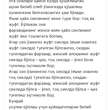
ота оналари қайси кунда қўшилишган,
шуни билиб олиб ўзингизда қўшилиш
кунингизни белгиласангиз ҳам бўлади.
Яъни ҳайз сиклининг икки тури бор: тоқ ва
жуфт. Бўлажак она
фарзандининг жинси анян ҳайз сиклининг
жуфт ёки тоқлигига боғлиқ.
Агар сиз ўзингиз жуфт сиклда (яъни онангиз
жуфт сиклда) туғилган бўлсангиз, сиздан
туғиладиган фарзанд: жинсий алоқанинг жуфт
сиклда бўлса – қиз, тоқ сиклда – ўғил бола
туғилиш эҳтимоли бор;
Агар сиз ўзинингиз тоқ сиклда (яъни онангиз
тоқ сиклда) туғилган бўлсангиз, сиздан
туғиладиган фарзанд: жинсий алоқанинг жуфт
сиклида бўлса – ўғил, тоқ сиклда бўлса – қиз
туғилиш эҳтимоли бор.
Бундай
усулни қўллаш учун қуйидагиларни билиб