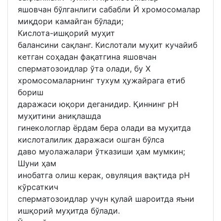
яшовчан бўлганлиги сабабли Й хромосомалар
миқдори камайган бўлади;
Кислота-ишқорий муҳит
балансини сақланг. Кислотали муҳит кучайиб
кетган соҳадан фақатгина яшовчан
сперматозоидлар ўта олади, бу Х
хромосомаларнинг тухум ҳужайрага етиб
бориш
даражаси юқори деганидир. Қиннинг pH
муҳитини аниқлашда
гинекологлар ёрдам бера олади ва муҳитда
кислоталилик даражаси ошган бўлса
даво муолажалари ўтказиши ҳам мумкин;
Шуни ҳам
инобатга олиш керак, овуляция вақтида pH
кўрсаткич
сперматозоидлар учун қулай шароитда яъни
ишқорий муҳитда бўлади.