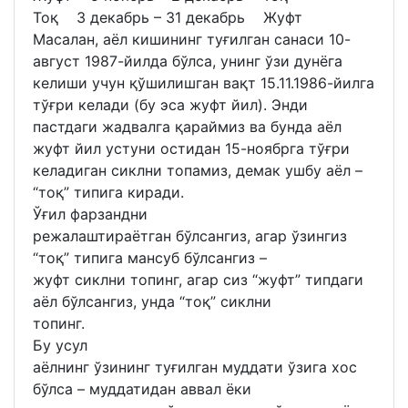
Тоқ 3 декабрь – 31 декабрь Жуфт
Масалан, аёл кишининг туғилган санаси 10-
август 1987-йилда бўлса, унинг ўзи дунёга
келиши учун қўшилишган вақт 15.11.1986-йилга
тўғри келади (бу эса жуфт йил). Энди
пастдаги жадвалга қараймиз ва бунда аёл
жуфт йил устуни остидан 15-ноябрга тўғри
келадиган сиклни топамиз, демак ушбу аёл –
“тоқ” типига киради.
Ўғил фарзандни
режалаштираётган бўлсангиз, агар ўзингиз
“тоқ” типига мансуб бўлсангиз –
жуфт сиклни топинг, агар сиз “жуфт” типдаги
аёл бўлсангиз, унда “тоқ” сиклни
топинг.
Бу усул
аёлнинг ўзининг туғилган муддати ўзига хос
бўлса – муддатидан аввал ёки