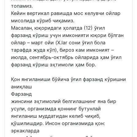
топамиз.
Кейин вертикал равишда мос келувчи ойлар
мисолида кўриб чиқамиз.
Масалан, юқоридаги ҳолатда (12) ўғил
фарзанд кўриш учун имконияти юқори бўлган
ойлар – март ойи (X.lar сони ўғил бола
тарафда жуда кўп), бироз кам имконият –
июлда, сентябрь-октябрь ойларида ҳам ўғил
фарзанд кўриш эҳтимоли ҳам бор.
Қон янгиланиши бўйича ўғил фарзанд кўришни
аниқлаш
Фарзанд
жинсини эҳтимолий белгилашнинг яна бир
усули, организмда қоннинг бутунлай
янгиланиш муддатидан келиб чиқиб,
қўшилишдир. Инсон организмида қон:
эркакларда