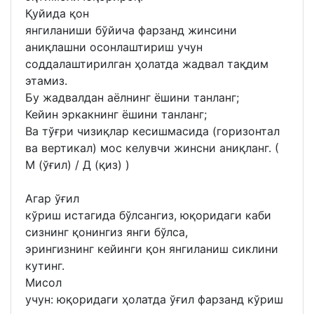
Қуйида қон
янгиланиши бўйича фарзанд жинсини
аниқлашни осонлаштириш учун
соддалаштирилган ҳолатда жадвал тақдим
этамиз.
Бу жадвалдан аёлнинг ёшини танланг;
Кейин эркакнинг ёшини танланг;
Ва тўғри чизиқлар кесишмасида (горизонтал
ва вертикал) мос келувчи жинсни аниқланг. (
М (ўғил) / Д (қиз) )
Агар ўғил
кўриш истагида бўлсангиз, юқоридаги каби
сизнинг қонингиз янги бўлса,
эрингизнинг кейинги қон янгиланиш сиклини
кутинг.
Мисол
учун: юқоридаги ҳолатда ўғил фарзанд кўриш