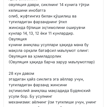
овуляция даври, сиклнинг 14 кунига тўғри
келишини инобатга
олиб, жуфтингиз билан қўшилиш ва
туғиладиган фарзанднинг ўғил
жинсида бўлиши эҳтимолини оширувчи
кунлар 14, 13, 12 ёки 11 кунлардир.
Овуляция
кунини аниқлаш усуллари ҳақида мана бу
мақола орқали батафсил маълумот олинг:
Овуляция ва ҳомиладорлик
(Овуляция ҳақида барча зарур маълумотлар)
28 кун давом
этадиган ҳайз сиклига эга аёллар учун,
туғиладиган фарзанд жинсини
эҳтимолий аниқлаш мақсадида Будянский
усули бор. Бу усулнинг
механизми: аёлнинг ўзи туғилиши учун, унинг