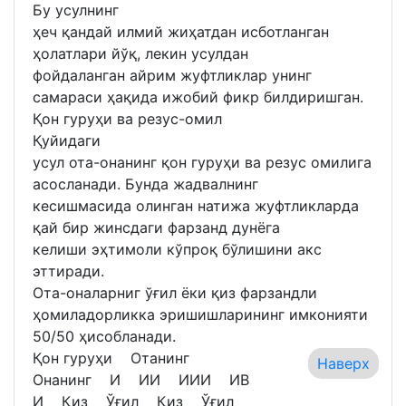
Бу усулнинг
ҳеч қандай илмий жиҳатдан исботланган
ҳолатлари йўқ, лекин усулдан
фойдаланган айрим жуфтликлар унинг
самараси ҳақида ижобий фикр билдиришган.
Қон гуруҳи ва резус-омил
Қуйидаги
усул ота-онанинг қон гуруҳи ва резус омилига
асосланади. Бунда жадвалнинг
кесишмасида олинган натижа жуфтликларда
қай бир жинсдаги фарзанд дунёга
келиши эҳтимоли кўпроқ бўлишини акс
эттиради.
Ота-оналарниг ўғил ёки қиз фарзандли
ҳомиладорликка эришишларининг имконияти
50/50 ҳисобланади.
Қон гуруҳи Отанинг
Наверх
Онанинг И ИИ ИИИ ИВ
И Қиз Ўғил Қиз Ўғил