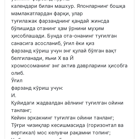
календари билан машхур. Японларнинг бошқа
мамлакатлардан фарқи, улар
туғилажак фарзанднинг қандай жинсда
бўлишида отанинг ҳам ўрнини муҳим
ҳисоблашади. Бунда ота-онанинг туғилган
санасига асосланиб, ўғил ёки қиз
фарзанд кўриш учун энг қулай бўлган вақт
белгиланади, яъни Х ва Й
хромосоманинг энг актив даврларини ҳисобга
олиб.
Ўғил
фарзанд кўриш учун:
И.
Қуйидаги жадвалдан аёлнинг туғилган ойини
танланг;
Кейин эркакнинг туғилган ойини танланг;
Тўғри чизиқлар кесишмасида (горизонтал ва
вертикал) мос келувчи рақамни топинг;