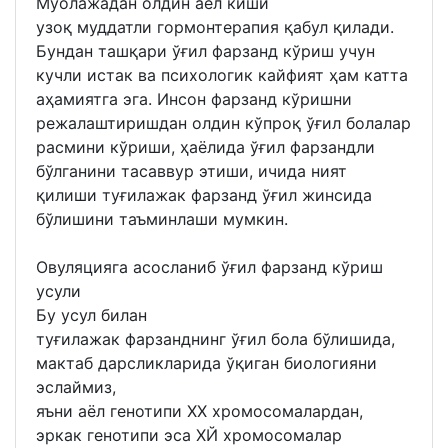
Муолажадан олдин аёл киши
узоқ муддатли гормонтерапия қабул қилади.
Бундан ташқари ўғил фарзанд кўриш учун
кучли истак ва психологик кайфият ҳам катта
аҳамиятга эга. Инсон фарзанд кўришни
режалаштиришдан олдин кўпроқ ўғил болалар
расмини кўриши, ҳаёлида ўғил фарзандли
бўлганини тасаввур этиши, ичида ният
қилиши туғилажак фарзанд ўғил жинсида
бўлишини таъминлаши мумкин.
Овуляцияга асосланиб ўғил фарзанд кўриш
усули
Бу усул билан
туғилажак фарзанднинг ўғил бола бўлишида,
мактаб дарсликларида ўқиган биологияни
эслаймиз,
яъни аёл генотипи ХХ хромосомалардан,
эркак генотипи эса ХЙ хромосомалар