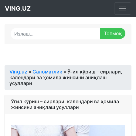
VING.UZ
Ving.uz
»
Саломатлик
» Ўғил кўриш – сирлари,
календари ва ҳомила жинсини аниқлаш
усуллари
Ўғил кўриш – сирлари, календари ва ҳомила
жинсини аниқлаш усуллари