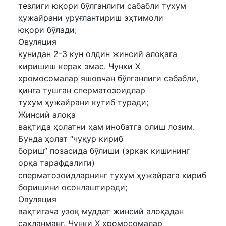
тезлиги юқори бўлганлиги сабабли тухум
ҳужайрани уруғлантириш эҳтимоли
юқори бўлади;
Овуляция
кунидан 2-3 кун олдин жинсий алоқага
киришиш керак эмас. Чунки Х
хромосомалар яшовчан бўлганлиги сабабли,
қинга тушган сперматозоидлар
тухум ҳужайрани кутиб туради;
Жинсий алоқа
вақтида ҳолатни ҳам инобатга олиш лозим.
Бунда ҳолат “чуқур кириб
бориш” позасида бўлиши (эркак кишининг
орқа тарафдалиги)
сперматозоидларнинг тухум ҳужайрага кириб
боришини осонлаштиради;
Овуляция
вақтигача узоқ муддат жинсий алоқадан
сақланманг. Чунки Х хромосомалар