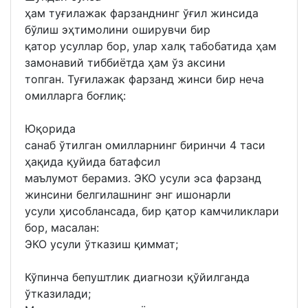
ҳам туғилажак фарзанднинг ўғил жинсида
бўлиш эҳтимолини оширувчи бир
қатор усуллар бор, улар халқ табобатида ҳам
замонавий тиббиётда ҳам ўз аксини
топган. Туғилажак фарзанд жинси бир неча
омилларга боғлиқ:
Юқорида
санаб ўтилган омилларнинг биринчи 4 таси
ҳақида қуйида батафсил
маълумот берамиз. ЭКО усули эса фарзанд
жинсини белгилашнинг энг ишонарли
усули ҳисоблансада, бир қатор камчиликлари
бор, масалан:
ЭКО усули ўтказиш қиммат;
Кўпинча бепуштлик диагнози қўйилганда
ўтказилади;