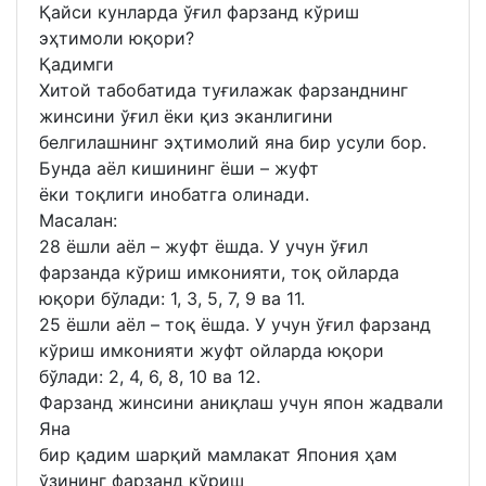
Қайси кунларда ўғил фарзанд кўриш
эҳтимоли юқори?
Қадимги
Хитой табобатида туғилажак фарзанднинг
жинсини ўғил ёки қиз эканлигини
белгилашнинг эҳтимолий яна бир усули бор.
Бунда аёл кишининг ёши – жуфт
ёки тоқлиги инобатга олинади.
Масалан:
28 ёшли аёл – жуфт ёшда. У учун ўғил
фарзанда кўриш имконияти, тоқ ойларда
юқори бўлади: 1, 3, 5, 7, 9 ва 11.
25 ёшли аёл – тоқ ёшда. У учун ўғил фарзанд
кўриш имконияти жуфт ойларда юқори
бўлади: 2, 4, 6, 8, 10 ва 12.
Фарзанд жинсини аниқлаш учун япон жадвали
Яна
бир қадим шарқий мамлакат Япония ҳам
ўзининг фарзанд кўриш