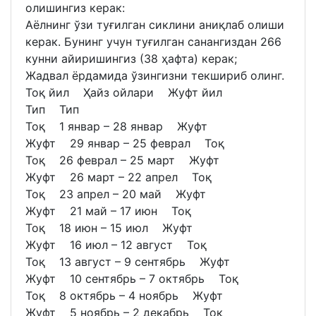
олишингиз керак:
Аёлнинг ўзи туғилган сиклини аниқлаб олиши
керак. Бунинг учун туғилган санангиздан 266
кунни айиришингиз (38 ҳафта) керак;
Жадвал ёрдамида ўзингизни текшириб олинг.
Тоқ йил Ҳайз ойлари Жуфт йил
Тип Тип
Тоқ 1 январ – 28 январ Жуфт
Жуфт 29 январ – 25 феврал Тоқ
Тоқ 26 феврал – 25 март Жуфт
Жуфт 26 март – 22 апрел Тоқ
Тоқ 23 апрел – 20 май Жуфт
Жуфт 21 май – 17 июн Тоқ
Тоқ 18 июн – 15 июл Жуфт
Жуфт 16 июл – 12 август Тоқ
Тоқ 13 август – 9 сентябрь Жуфт
Жуфт 10 сентябрь – 7 октябрь Тоқ
Тоқ 8 октябрь – 4 ноябрь Жуфт
Жуфт 5 ноябрь – 2 декабрь Тоқ