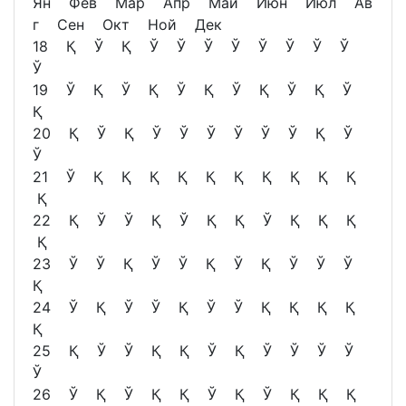
Ян Фев Мар Апр Май Июн Июл Ав
г Сен Окт Ной Дек
18 Қ Ў Қ Ў Ў Ў Ў Ў Ў Ў Ў
Ў
19 Ў Қ Ў Қ Ў Қ Ў Қ Ў Қ Ў
Қ
20 Қ Ў Қ Ў Ў Ў Ў Ў Ў Қ Ў
Ў
21 Ў Қ Қ Қ Қ Қ Қ Қ Қ Қ Қ
Қ
22 Қ Ў Ў Қ Ў Қ Қ Ў Қ Қ Қ
Қ
23 Ў Ў Қ Ў Ў Қ Ў Қ Ў Ў Ў
Қ
24 Ў Қ Ў Ў Қ Ў Ў Қ Қ Қ Қ
Қ
25 Қ Ў Ў Қ Қ Ў Қ Ў Ў Ў Ў
Ў
26 Ў Қ Ў Қ Қ Ў Қ Ў Қ Қ Қ