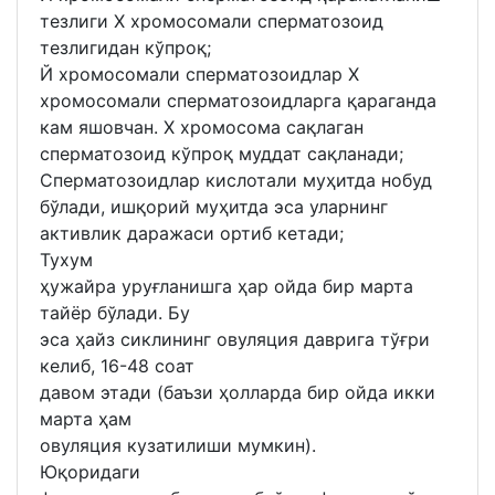
тезлиги Х хромосомали сперматозоид
тезлигидан кўпроқ;
Й хромосомали сперматозоидлар Х
хромосомали сперматозоидларга қараганда
кам яшовчан. Х хромосома сақлаган
сперматозоид кўпроқ муддат сақланади;
Сперматозоидлар кислотали муҳитда нобуд
бўлади, ишқорий муҳитда эса уларнинг
активлик даражаси ортиб кетади;
Тухум
ҳужайра уруғланишга ҳар ойда бир марта
тайёр бўлади. Бу
эса ҳайз сиклининг овуляция даврига тўғри
келиб, 16-48 соат
давом этади (баъзи ҳолларда бир ойда икки
марта ҳам
овуляция кузатилиши мумкин).
Юқоридаги