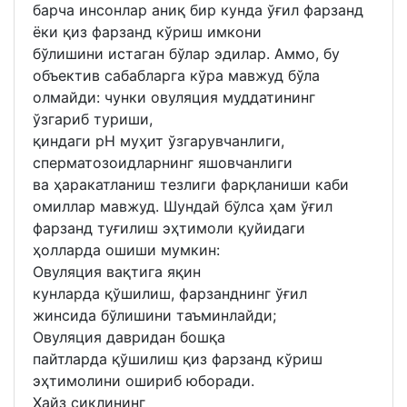
барча инсонлар аниқ бир кунда ўғил фарзанд
ёки қиз фарзанд кўриш имкони
бўлишини истаган бўлар эдилар. Аммо, бу
объектив сабабларга кўра мавжуд бўла
олмайди: чунки овуляция муддатининг
ўзгариб туриши,
қиндаги pH муҳит ўзгарувчанлиги,
сперматозоидларнинг яшовчанлиги
ва ҳаракатланиш тезлиги фарқланиши каби
омиллар мавжуд. Шундай бўлса ҳам ўғил
фарзанд туғилиш эҳтимоли қуйидаги
ҳолларда ошиши мумкин:
Овуляция вақтига яқин
кунларда қўшилиш, фарзанднинг ўғил
жинсида бўлишини таъминлайди;
Овуляция давридан бошқа
пайтларда қўшилиш қиз фарзанд кўриш
эҳтимолини ошириб юборади.
Ҳайз сиклининг