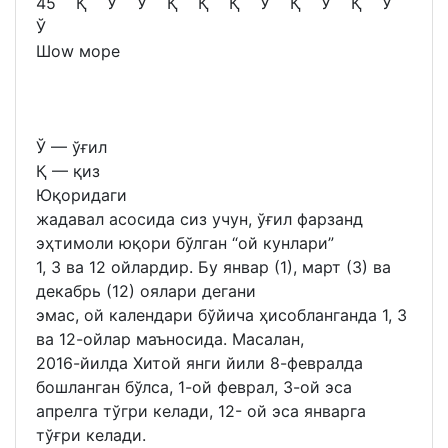
45 Қ Ў Ў Қ Қ Қ Ў Қ Ў Қ Ў
Ў
Шоw море
Ў — ўғил
Қ — қиз
Юқоридаги
жадавал асосида сиз учун, ўғил фарзанд
эҳтимоли юқори бўлган “ой кунлари”
1, 3 ва 12 ойлардир. Бу январ (1), март (3) ва
декабрь (12) оялари дегани
эмас, ой календари бўйича ҳисобланганда 1, 3
ва 12-ойлар маъносида. Масалан,
2016-йилда Хитой янги йили 8-февралда
бошланган бўлса, 1-ой феврал, 3-ой эса
апрелга тўгри келади, 12- ой эса январга
тўғри келади.