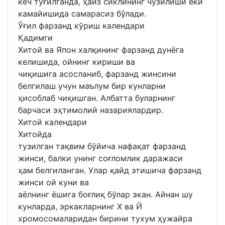
кеч туғилганда, ҳайз сиклининг чўзилиши ёки
камайишида самарасиз бўлади.
Ўғил фарзанд кўриш календари
Қадимги
Хитой ва Япон халқининг фарзанд дунёга
келишида, ойнинг кириши ва
чиқишига асосланиб, фарзанд жинсини
белгилаш учун маълум бир кунларни
ҳисоблаб чиқишган. Албатта буларнинг
барчаси эҳтимолий назариялардир.
Хитой календари
Хитойда
тузилган тақвим бўйича нафақат фарзанд
жинси, балки унинг соғломлик даражаси
ҳам белгиланган. Улар қайд этишича фарзанд
жинси ой куни ва
аёлнинг ёшига боғлиқ бўлар экан. Айнан шу
кунларда, эркакларнинг Х ва Й
хромосомаларидан бирини тухум ҳужайра