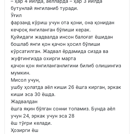
– ҳар 4 йилда, аёлларда – ҳар 3 йилда
бутунлай янгиланиб туради.
Ўғил
фарзанд кўриш учун ота қони, она қонидан
кечроқ янгиланган бўлиши керак.
Қуйидаги жадвалда инсон балоғат ёшидан
бошлаб янги қон қачон ҳосил бўлиши
кўрсатилган. Жадвал ёрдамида сизда ва
жуфтингизда охирги марта
қачон қон янгиланганлигини билиб олишингиз
мумкин.
Мисол учун,
ушбу ҳолатда аёл киши 26 ёшга кирган, эркак
киши эса 30 ёшда.
Жадвалдан
ёшга яқин бўлган сонни топамиз. Бунда аёл
учун 24, эркак учун эса 28
ёш тўғри келади.
Ҳозирги ёш