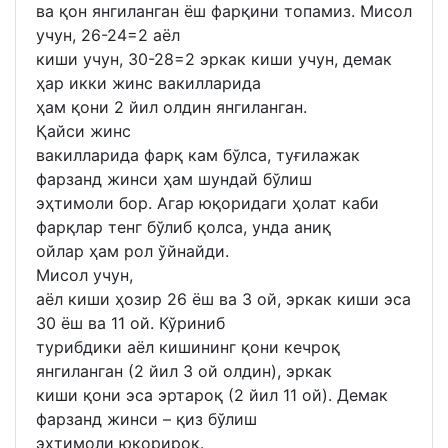
ва қон янгиланган ёш фарқини топамиз. Мисол
учун, 26-24=2 аёл
киши учун, 30-28=2 эркак киши учун, демак
ҳар икки жинс вакилларида
ҳам қони 2 йил олдин янгиланган.
Қайси жинс
вакилларида фарқ кам бўлса, туғилажак
фарзанд жинси ҳам шундай бўлиш
эҳтимоли бор. Агар юқоридаги ҳолат каби
фарқлар тенг бўлиб қолса, унда аниқ
ойлар ҳам рол ўйнайди.
Мисол учун,
аёл киши ҳозир 26 ёш ва 3 ой, эркак киши эса
30 ёш ва 11 ой. Кўриниб
турибдики аёл кишининг қони кечроқ
янгиланган (2 йил 3 ой олдин), эркак
киши қони эса эртароқ (2 йил 11 ой). Демак
фарзанд жинси – қиз бўлиш
эҳтимоли юқорироқ.