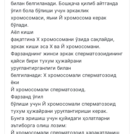
билан белгиланади. Бошқача қилиб айтганда
ўғил бола бўлиши учун эркаклик
хромосомаси, яъни Й хромосома керак
бўлади.
Аёл киши
фақатгина Х хромосомани ўзида сақлайди,
эркак киши эса Х ва Й хромосомани.
Фарзанднинг жинси эркак сперматозоидининг
қайси бири тухум ҳужайрани
уруғлантирганлиги билан
белгиланади: Х хромосомали сперматозоид
ёки
Й хромосомали сперматозоид.
Фарзанд ўғил
бўлиши учун Й хромосомали сперматозоид
тухум ҳужайрани уруғлантириши керак.
Бунга эришиш учун қуйидаги ҳолатларни
эътиборга олиш лозим:
Й хромосомали сперматозоид ҳаракатланиш