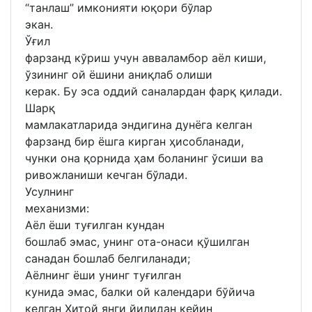
“танлаш” имконияти юқори бўлар
экан.
Ўғил
фарзанд кўриш учун авваламбор аёл киши,
ўзининг ой ёшини аниқлаб олиши
керак. Бу эса оддий саналардан фарқ қилади.
Шарқ
мамлакатларида эндигина дунёга келган
фарзанд бир ёшга кирган ҳисобланади,
чунки она қорнида ҳам боланинг ўсиши ва
ривожланиши кечган бўлади.
Усулнинг
механизми:
Аёл ёши туғилган кундан
бошлаб эмас, унинг ота-онаси қўшилган
санадан бошлаб белгиланади;
Аёлнинг ёши унинг туғилган
кунида эмас, балки ой календари бўйича
келган Хитой янги йилидан кейин