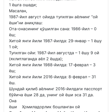
1 ёшга ошади;
Масалан,
1987-йил август ойида туғилган аёлнинг “ой
ёши”ни аниқлаш:
Ота-онасининг қўшилган сана: 1986-йил – 0
ёш;
Хитой янги йили 1987-йилда: 29-январ – 1 ёшу
1 ой;
Туғилган ойи: 1987-йил августда – 1 ёшу 9 ой
(яхлитлаганда аёл 2 ёшда);
Хитой янги йили 1988-йилда: 17-феврал – 3
ёш;
Хитой янги йили 2016-йилда: 8-феврал – 31
ёш.
Шундай қилиб аёлнинг 2016-йилдаги пасспорт
бўйича ёши 28 да, унинг ой ёши эса 31 да.
Она
ёши Ҳомиладорлик бошланган ой