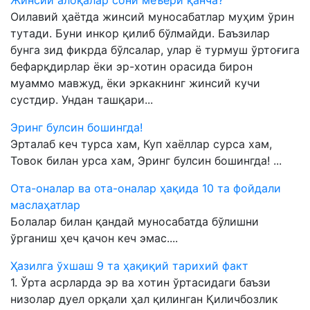
Оилавий ҳаётда жинсий муносабатлар муҳим ўрин
тутади. Буни инкор қилиб бўлмайди. Баъзилар
бунга зид фикрда бўлсалар, улар ё турмуш ўртоғига
бефарқдирлар ёки эр-хотин орасида бирон
муаммо мавжуд, ёки эркакнинг жинсий кучи
сустдир. Ундан ташқари...
Эринг булсин бошингда!
Эрталаб кеч турса хам, Куп хаёллар сурса хам,
Товок билан урса хам, Эринг булсин бошингда! ...
Ота-оналар ва ота-оналар ҳақида 10 та фойдали
маслаҳатлар
Болалар билан қандай муносабатда бўлишни
ўрганиш ҳеч қачон кеч эмас....
Ҳазилга ўхшаш 9 та ҳақиқий тарихий факт
1. Ўрта асрларда эр ва хотин ўртасидаги баъзи
низолар дуел орқали ҳал қилинган Қиличбозлик