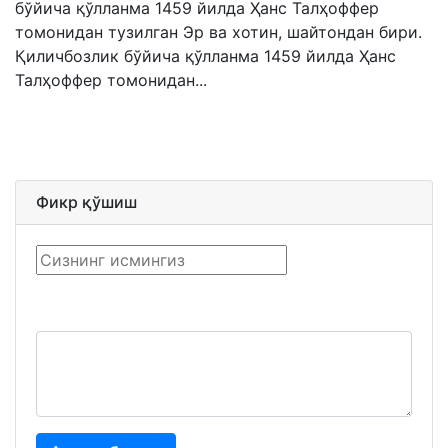
бўйича қўлланма 1459 йилда Ҳанс Талҳоффер
томонидан тузилган Эр ва хотин, шайтондан бири.
Қиличбозлик бўйича қўлланма 1459 йилда Ҳанс
Талҳоффер томонидан...
Фикр қўшиш