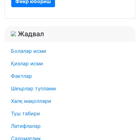
Фикр юбориш
Жадвал
Болалар исми
Қизлар исми
Фактлар
Шеърлар туплами
Халқ мақоллари
Туш табири
Латифлалар
Саломатлик