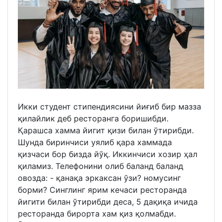
Икки студент стипендиясини йиғиб бир мазза
қилайлик деб ресторанга боришибди.
Қарашса хамма йигит қизи билан ўтирибди.
Шунда биринчиси уялиб қара хаммада
қизчаси бор бизда йўқ. Иккинчиси хозир ҳал
қиламиз. Телефонини олиб баланд баланд
овозда: - қанақа эркаксан ўзи? номусинг
борми? Синглинг ярим кечаси ресторанда
йигити билан ўтирибди деса, 5 дақиқа ичида
ресторанда бирорта хам қиз қолмабди.