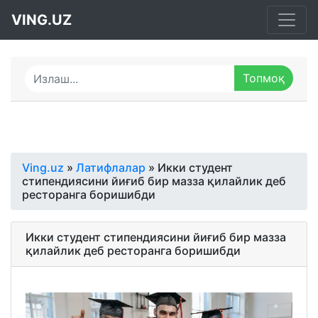
VING.UZ
Ving.uz
»
Латифлалар
» Икки студент
стипендиясини йиғиб бир мазза қилайлик деб
ресторанга боришибди
Икки студент стипендиясини йиғиб бир мазза
қилайлик деб ресторанга боришибди