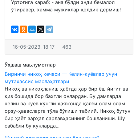
Ўртоғига қараб: - ана бўлди энди бемалол
ўтиравер, хамма мужиклар қолдик дермиш!
16-05-2023, 18:17
463
Ўҳшаш маълумотлар
Биринчи никоҳ кечаси — Келин-куёвлар учун
мутахассис маслаҳатлари
Никоҳ ва никоҳланиш ҳаётда ҳар бир ёш йигит ва
қиз бошида бор бахтли онлардан. Бу дамларда
келин ва куёв кўнгли ҳаяжонда қалби олам олам
орзу-ҳавасларга тўла бўлиши табиий. Никоҳ бутун
бир ҳаёт зарҳал сарлавҳасининг бошланиши. Шу
сабабли бу кунларда...
Жинсий алоқалар сони меъёри қанча?