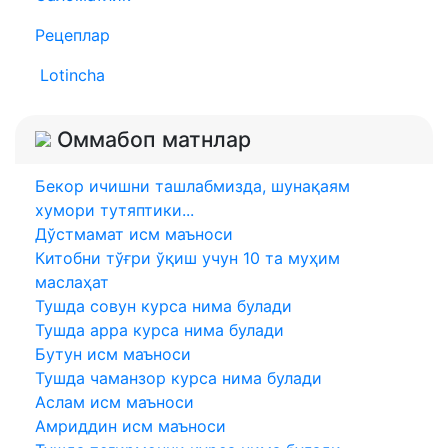
Рецеплар
Lotincha
Оммабоп матнлар
Бекор ичишни ташлабмизда, шунақаям
хумори тутяптики...
Дўстмамат исм маъноси
Китобни тўғри ўқиш учун 10 та муҳим
маслаҳат
Тушда совун курса нима булади
Тушда арра курса нима булади
Бутун исм маъноси
Тушда чаманзор курса нима булади
Аслам исм маъноси
Амриддин исм маъноси