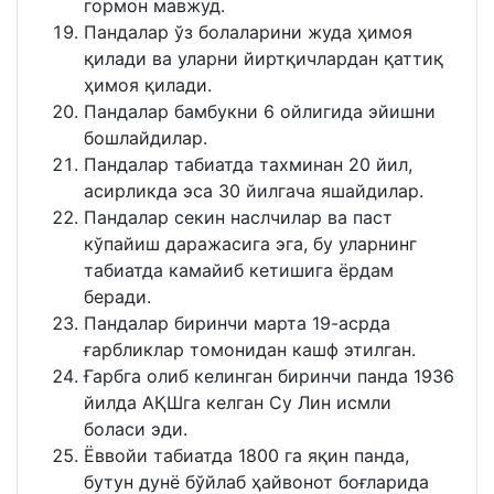
гормон мавжуд.
Пандалар ўз болаларини жуда ҳимоя
қилади ва уларни йиртқичлардан қаттиқ
ҳимоя қилади.
Пандалар бамбукни 6 ойлигида эйишни
бошлайдилар.
Пандалар табиатда тахминан 20 йил,
асирликда эса 30 йилгача яшайдилар.
Пандалар секин наслчилар ва паст
кўпайиш даражасига эга, бу уларнинг
табиатда камайиб кетишига ёрдам
беради.
Пандалар биринчи марта 19-асрда
ғарбликлар томонидан кашф этилган.
Ғарбга олиб келинган биринчи панда 1936
йилда АҚШга келган Су Лин исмли
боласи эди.
Ёввойи табиатда 1800 га яқин панда,
бутун дунё бўйлаб ҳайвонот боғларида