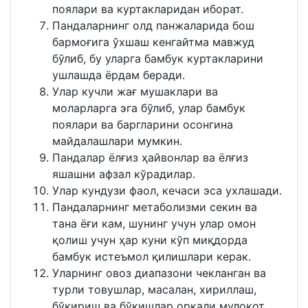
поялари ва куртакларидан иборат.
Пандаларнинг олд панжаларида бош
бармоғига ўхшаш кенгайтма мавжуд
бўлиб, бу уларга бамбук куртакларини
ушлашда ёрдам беради.
Улар кучли жағ мушаклари ва
моларларга эга бўлиб, улар бамбук
поялари ва баргларини осонгина
майдалашлари мумкин.
Пандалар ёлғиз ҳайвонлар ва ёлғиз
яшашни афзал кўрадилар.
Улар кундузи фаол, кечаси эса ухлашади.
Пандаларнинг метаболизми секин ва
тана ёғи кам, шунинг учун улар омон
қолиш учун ҳар куни кўп миқдорда
бамбук истеъмол қилишлари керак.
Уларнинг овоз диапазони чекланган ва
турли товушлар, масалан, хириллаш,
бўкириш ва бўкишлар орқали мулоқот