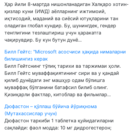
Ҳар йили 8-мартда нишонланадиган Халқаро хотин-
қизлар куни (ИWД) аёлларнинг ижтимоий,
иқтисодий, маданий ва сиёсий ютуқларини тан
оладиган глобал кундир. Бу, шунингдек, гендер
тенглигини тезлаштириш учун ҳаракатга
чақирувдир. Бу кун бутун дунё...
Билл Гейтс: "Microsoft асосчиси ҳақида нималарни
билишингиз керак
Билл Гейтснинг тўлиқ тарихи ва таржимаи ҳоли.
Билл Гейтс муваффақиятининг сири ва у қандай
қилиб дунёдаги энг машҳур одам бўлишга
муваффақ бўлганини батафсил билиб олинг.
Қизиқарли фактлар, китоблар ва фильмлар...
Дюфастон – қўллаш бўйича йўриқнома
(Мутахассислар учун)
Дюфастон таркиби 1 таблетка қуйидагиларни
сақлайди: фаол модда: 10 мг дидрогестерон;