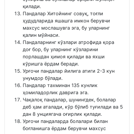
қилади.
Пандалар Хитойнинг совуқ, тоғли
ҳудудларида яшашга имкон берувчи
махсус мослашувга эга, бу уларнинг
қалин мўйнаси.
Пандаларнинг кўзлари атрофида қора
доғ бор, бу уларнинг кўзларини
порлашдан ҳимоя қилади ва яхши
кўришга ёрдам беради.
Урғочи пандалар йилига атиги 2-3 кун
унумдор бўлади.
Пандалар тахминан 135 кунлик
ҳомиладорлик даврига эга.
Чақалоқ пандалар, шунингдек, болалар
деб ҳам аталади, кўр бўлиб туғилади ва 5
дан 8 унциягача оғирлик қилади.
Урғочи пандаларда болалари билан
боғланишга ёрдам берувчи махсус