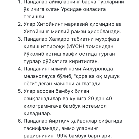
Пандалар айиқларнинг барча турларини
ўз ичига олган Урсидае оиласига
тегишли.
Улар Хитойнинг марказий қисмидир ва
Хитойнинг миллий рамзи ҳисобланади.
Пандалар Халқаро табиатни муҳофаза
қилиш иттифоқи (ИУCН) томонидан
йўқолиб кетиш хавфи остида турган
турлар рўйхатига киритилган.
Панданинг илмий номи Аилуропода
меланолеуcа бўлиб, "қора ва оқ мушук
оёғи" деган маънони англатади.
Улар асосан бамбук билан
озиқланадилар ва кунига 20 дан 40
килограммгача бамбук истеъмол
қиладилар.
Пандалар йиртқич ҳайвонлар сифатида
таснифланади, аммо уларнинг
рационининг 99% бамбук барглари,