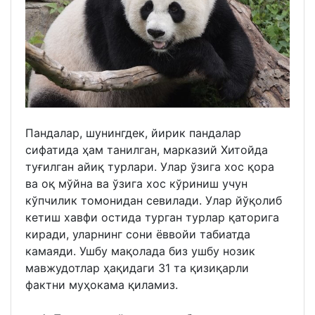
Пандалар, шунингдек, йирик пандалар
сифатида ҳам танилган, марказий Хитойда
туғилган айиқ турлари. Улар ўзига хос қора
ва оқ мўйна ва ўзига хос кўриниш учун
кўпчилик томонидан севилади. Улар йўқолиб
кетиш хавфи остида турган турлар қаторига
киради, уларнинг сони ёввойи табиатда
камаяди. Ушбу мақолада биз ушбу нозик
мавжудотлар ҳақидаги 31 та қизиқарли
фактни муҳокама қиламиз.