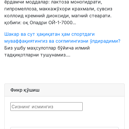
ёрдамчи моддалар: лактоза моногидрати,
гипромеллоза, маккажўхори крахмали, сувсиз
коллоид кремний диоксиди, магний стеарати.
қобиғи: оқ Опадри ОЙ-1-7000...
Шакар ва сут ҳақиқатан ҳам спортдаги
муваффақиятингиз ва соғлиғингизни ўлдирадими?
Биз ушбу маҳсулотлар бўйича илмий
тадқиқотларни тушунамиз....
Фикр қўшиш