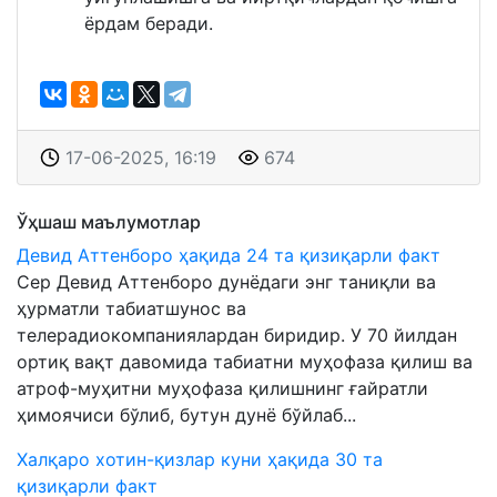
ёрдам беради.
17-06-2025, 16:19
674
Ўҳшаш маълумотлар
Девид Аттенборо ҳақида 24 та қизиқарли факт
Сер Девид Аттенборо дунёдаги энг таниқли ва
ҳурматли табиатшунос ва
телерадиокомпаниялардан биридир. У 70 йилдан
ортиқ вақт давомида табиатни муҳофаза қилиш ва
атроф-муҳитни муҳофаза қилишнинг ғайратли
ҳимоячиси бўлиб, бутун дунё бўйлаб...
Халқаро хотин-қизлар куни ҳақида 30 та
қизиқарли факт