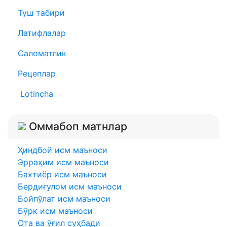
Туш табири
Латифлалар
Саломатлик
Рецеплар
Lotincha
Оммабоп матнлар
Ҳиндбой исм маъноси
Эрраҳим исм маъноси
Бахтиёр исм маъноси
Бердиғулом исм маъноси
Бойпўлат исм маъноси
Бўрк исм маъноси
Ота ва ўғил суҳбади