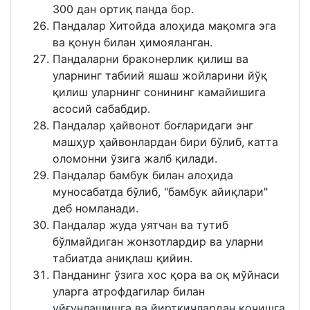
300 дан ортиқ панда бор.
Пандалар Хитойда алоҳида мақомга эга
ва қонун билан ҳимояланган.
Пандаларни браконерлик қилиш ва
уларнинг табиий яшаш жойларини йўқ
қилиш уларнинг сонининг камайишига
асосий сабабдир.
Пандалар ҳайвонот боғларидаги энг
машҳур ҳайвонлардан бири бўлиб, катта
оломонни ўзига жалб қилади.
Пандалар бамбук билан алоҳида
муносабатда бўлиб, "бамбук айиқлари"
деб номланади.
Пандалар жуда уятчан ва тутиб
бўлмайдиган жонзотлардир ва уларни
табиатда аниқлаш қийин.
Панданинг ўзига хос қора ва оқ мўйнаси
уларга атрофдагилар билан
уйғунлашишга ва йиртқичлардан қочишга