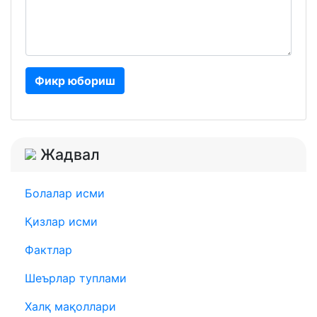
Фикр юбориш
Жадвал
Болалар исми
Қизлар исми
Фактлар
Шеърлар туплами
Халқ мақоллари