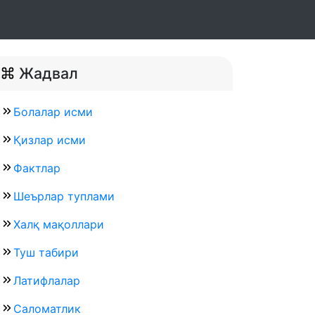
Жадвал
Болалар исми
Қизлар исми
Фактлар
Шеърлар туплами
Халқ мақоллари
Туш табири
Латифлалар
Саломатлик