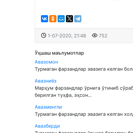
1-07-2020, 21:48
752
Ўҳшаш маълумотлар
Авазомон
Турмаган фарзандлар эвазига келган бола
Авазниёз
Марҳум фарзандлар ўрнига ўтиниб сўраб
берилган туҳфа, эҳсон...
Авазменгли
Турмаган фарзандлар эвазига келган холд
Авазберди