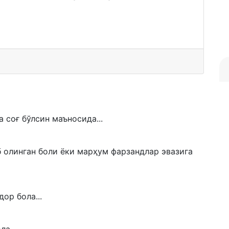
 соғ бўлсин маъносида...
 олинган боли ёки марҳум фарзандлар эвазига
ор бола...