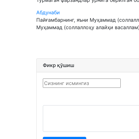
Турмаган фарзандлар ўрнига берилган бол
Абдунаби
Пайғамбарнинг, яъни Муҳаммад (соллалло
Муҳаммад (соллаллоҳу алайҳи васаллам)
Фикр қўшиш