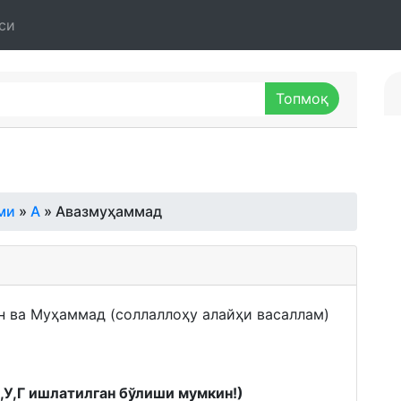
си
ми
»
А
» Авазмуҳаммад
н ва Муҳаммад (соллаллоҳу алайҳи васаллам)
К,У,Г ишлатилган бўлиши мумкин!)