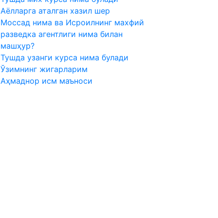
Aёлларга аталган хазил шер
Моссад нима ва Исроилнинг махфий
разведка агентлиги нима билан
машҳур?
Тушда узанги курса нима булади
Ўзимнинг жигарларим
Аҳмаднор исм маъноси