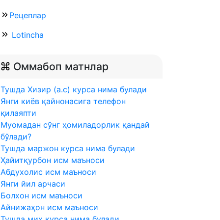
Рецеплар
Lotincha
Оммабоп матнлар
Тушда Хизир (а.с) курса нима булади
Янги киёв қайнонасига телефон
қилаяпти
Муомадан сўнг ҳомиладорлик қандай
бўлади?
Тушда маржон курса нима булади
Ҳайитқурбон исм маъноси
Абдухолис исм маъноси
Янги йил арчаси
Болхон исм маъноси
Айнижаҳон исм маъноси
Тушда мих курса нима булади