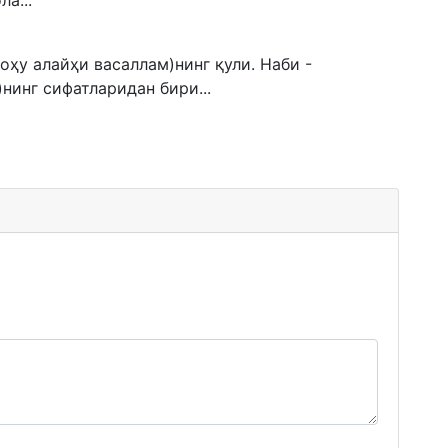
а...
ҳу алайҳи васаллам)нинг қули. Наби -
нинг сифатларидан бири...