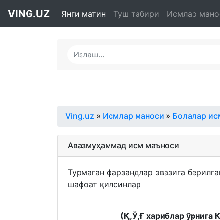
VING.UZ
Янги матин
Туш табири
Исмлар мано
Ving.uz
»
Исмлар маноси
»
Болалар ис
Авазмуҳаммад исм маъноси
Турмаган фарзандлар эвазига берилга
шафоат қилсинлар
(Қ,Ў,Ғ хариблар ўрнига 