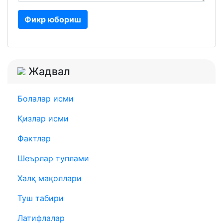
Фикр юбориш
Жадвал
Болалар исми
Қизлар исми
Фактлар
Шеърлар туплами
Халқ мақоллари
Туш табири
Латифлалар