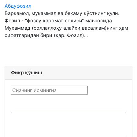
Абдуфозил
Баркамол, мукаммал ва бекаму кўстнинг қули.
Фозил - “фозлу каромат соҳиби“ маъносида
Муҳаммад (соллаллоҳу алайҳи васаллам)нинг ҳам
сифатларидан бири (қар. Фозил)...
Фикр қўшиш