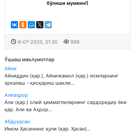
бўлиши мумкин!)
8-07-2020, 01:30
999
Ўҳшаш маълумотлар
Айни
Айниддин (қар.), Айнижамол (қар.) исмларнинг
эркалаш - қисқариш шакли...
Алиаҳрор
Али (қар.) олий ҳимматлиларнинг сардоридир ёки
қар. Али ва Аҳрор...
Абдуҳасан
Имом Ҳасаннинг қули (қар. Ҳасан)...