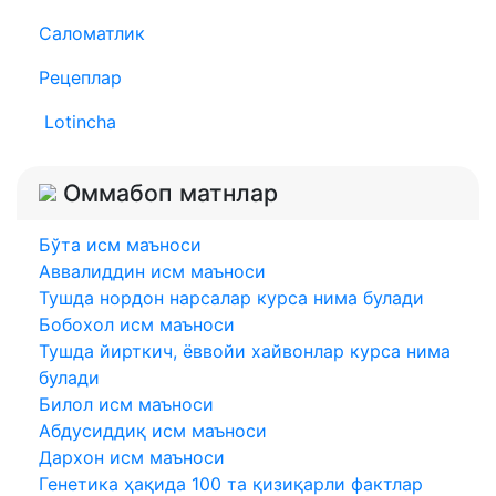
Саломатлик
Рецеплар
Lotincha
Оммабоп матнлар
Бўта исм маъноси
Аввалиддин исм маъноси
Тушда нордон нарсалар курса нима булади
Бобохол исм маъноси
Тушда йирткич, ёввойи хайвонлар курса нима
булади
Билол исм маъноси
Абдусиддиқ исм маъноси
Дархон исм маъноси
Генетика ҳақида 100 та қизиқарли фактлар