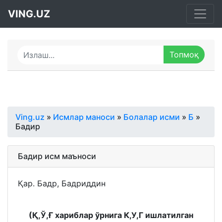
VING.UZ
Ving.uz
»
Исмлар маноси
»
Болалар исми
»
Б
»
Бадир
Бадир исм маъноси
Қар. Бадр, Бадриддин
(Қ,Ў,Ғ хариблар ўрнига К,У,Г ишлатилган