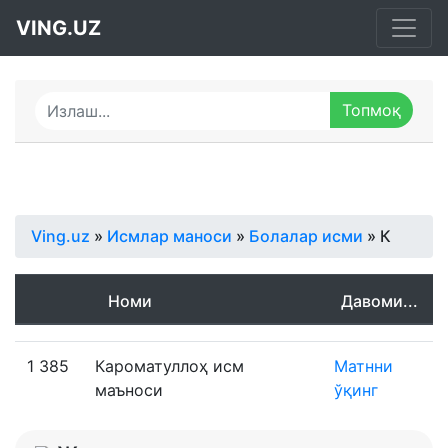
VING.UZ
Ving.uz
»
Исмлар маноси
»
Болалар исми
» К
Номи
Давоми...
1 385
Кароматуллоҳ исм
Матнни
маъноси
ўқинг