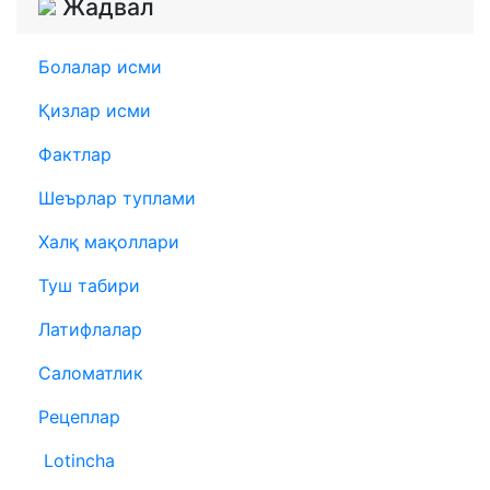
Жадвал
Болалар исми
Қизлар исми
Фактлар
Шеърлар туплами
Халқ мақоллари
Туш табири
Латифлалар
Саломатлик
Рецеплар
Lotincha