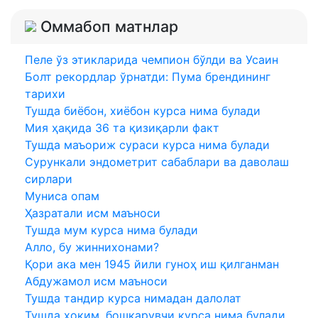
Оммабоп матнлар
Пеле ўз этикларида чемпион бўлди ва Усаин
Болт рекордлар ўрнатди: Пума брендининг
тарихи
Тушда биёбон, хиёбон курса нима булади
Мия ҳақида 36 та қизиқарли факт
Тушда маъориж сураси курса нима булади
Сурункали эндометрит сабаблари ва даволаш
сирлари
Муниса опам
Ҳазратали исм маъноси
Тушда мум курса нима булади
Алло, бу жиннихонами?
Қори ака мен 1945 йили гуноҳ иш қилганман
Абдужамол исм маъноси
Тушда тандир курса нимадан далолат
Тушда хоким, бошкарувчи курса нима булади