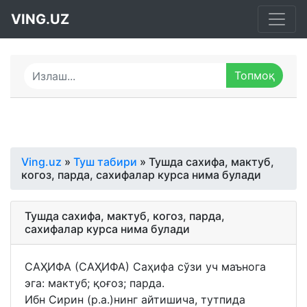
VING.UZ
Ving.uz
»
Туш табири
» Тушда сахифа, мактуб,
когоз, парда, сахифалар курса нима булади
Тушда сахифа, мактуб, когоз, парда,
сахифалар курса нима булади
САҲИФА (САҲИФА) Саҳифа сўзи уч маънога
эга: мактуб; қоғоз; парда.
Ибн Сирин (р.а.)нинг айтишича, тутпида