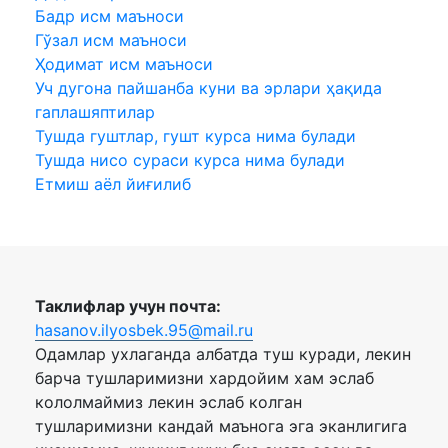
Бадр исм маъноси
Гўзал исм маъноси
Ҳодимат исм маъноси
Уч дугона пайшанба куни ва эрлари ҳақида
гаплашяптилар
Тушда гуштлар, гушт курса нима булади
Тушда нисо сураси курса нима булади
Етмиш аёл йиғилиб
Таклифлар учун почта:
hasanov.ilyosbek.95@mail.ru
Одамлар ухлаганда албатда туш куради, лекин
барча тушларимизни хардойим хам эслаб
кололмаймиз лекин эслаб колган
тушларимизни кандай маънога эга эканлигига