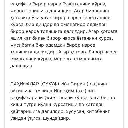
саҳифага бирор нарса ёзаётганини кўрса,
мерос топишига далилдир. Агар бировнинг
қоғозига ўзи учун бирор нарса ёзаётганини
кўрса, бир диндор ва омонаткор одамдан
бирор нарса топишига далилдир. Агар қоғозга
яшил хат билан бирор нарса ёзганини кўрса,
мусибатли бир одамдан бирор нарса
топишига далилдир. Агар қоғозга бирор нарса
ёзмаганини кўрса, меросга етмаслигига
далилдир.
САҲИФАЛАР (СУҲУФ) Ибн Сирин (р.а.)нинг
айтишича, тушида Иброҳим (а.с.)нинг
саҳифаларини ўқиётганини кўрса, унга бирор
киши тўғри йўлни кўрсатиши ва хатодан
қайтаришига далилдир, хусусан, китобнинг
ўзидан ўқиса, шундайдир.