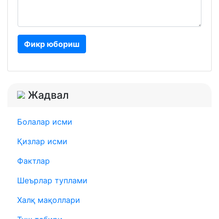
Фикр юбориш
Жадвал
Болалар исми
Қизлар исми
Фактлар
Шеърлар туплами
Халқ мақоллари