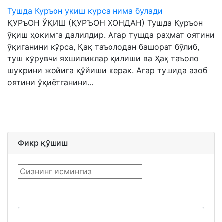
Тушда Куръон укиш курса нима булади
ҚУРъОН ЎҚИШ (ҚУРЪОН ХОНДАН) Тушда Қуръон
ўқиш ҳокимга далилдир. Агар тушда раҳмат оятини
ўқиганини кўрса, Қақ таъолодан башорат бўлиб,
туш кўрувчи яхшиликлар қилиши ва Ҳақ таъоло
шукрини жойига қўйиши керак. Агар тушида азоб
оятини ўқиётганини...
Фикр қўшиш