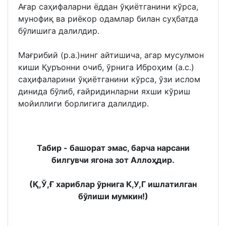
Ағар саҳифаларни ёддан ўқиётганини кўрса,
мунофиқ ва риёкор одамлар билан суҳбатда
бўлишига далилдир.
Мағрибий (р.а.)нинг айтишича, агар мусулмон
киши Қуръонни очиб, ўрнига Иброҳим (а.с.)
саҳифаларини ўқиётганини кўрса, ўзи ислом
динида бўлиб, ғайридинларни яхши кўриш
мойиллиги борлигига далилдир.
Табир - башорат эмас, барча нарсани
билгувчи ягона зот Аллоҳдир.
(Қ,Ў,Ғ хариблар ўрнига К,У,Г ишлатилган
бўлиши мумкин!)