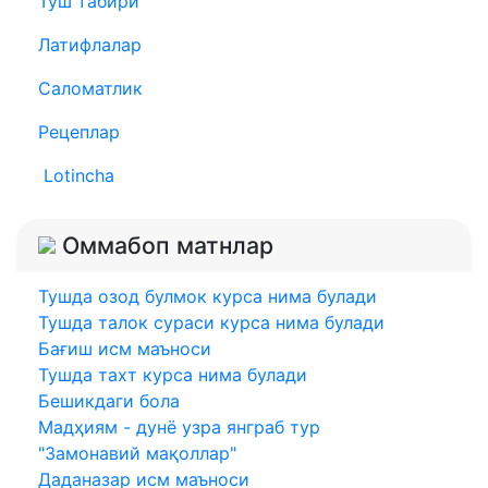
Туш табири
Латифлалар
Саломатлик
Рецеплар
Lotincha
Оммабоп матнлар
Тушда озод булмок курса нима булади
Тушда талок сураси курса нима булади
Бағиш исм маъноси
Тушда тахт курса нима булади
Бешикдаги бола
Мадҳиям - дунё узра янграб тур
"Замонавий мақоллар"
Даданазар исм маъноси