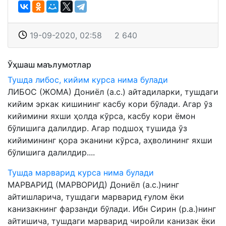
19-09-2020, 02:58
2 640
Ўҳшаш маълумотлар
Тушда либос, кийим курса нима булади
ЛИБОС (ЖОМА) Дониёл (а.с.) айтадиларки, тушдаги
кийим эркак кишининг касбу кори бўлади. Агар ўз
кийимини яхши ҳолда кўрса, касбу кори ёмон
бўлишига далилдир. Агар подшоҳ тушида ўз
кийимининг қора эканини кўрса, аҳволининг яхши
бўлишига далилдир....
Тушда марварид курса нима булади
МАРВАРИД (МАРВОРИД) Дониёл (а.с.)нинг
айтишларича, тушдаги марварид ғулом ёки
канизакнинг фарзанди бўлади. Ибн Сирин (р.а.)нинг
айтишича, тушдаги марварид чиройли канизак ёки