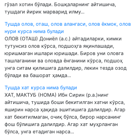
гўзал хотин бўлади. Бошқаларнинг айтишича,
тушдаги йирик марварид илму...
Тушда олов, оташ, олов алангаси, олов ёкмок, олов
нури курса нима булади
ОЛОВ (ОТАШ) Дониёл (а.с.) айтадиларки, кимки
тутунсиз олов кўрса, подшоҳга яқинлашади,
юришмаган ишлари юришади. Биров уни оловга
ташлаганини ва оловда ёнганини кўрса, подшоҳ
унга ситам қилишига далилдир, лекин тезда озод
бўлади ва башорат ҳамда...
Тушда хат курса нима булади
ХАТ, МАКТУБ (НОМА) Ибн Сирин (р.а.)нинг
айтишича, тушида боши бекитилган хатни кўрса,
яширин нарса ҳақида эшитишига далилдир. Агар
хат бекитилмаган, очиқ бўлса, бирор нарсанинг
фош бўлишига далилдир. Агар хат муҳрланган
бўлса, унга етадиган нарса...