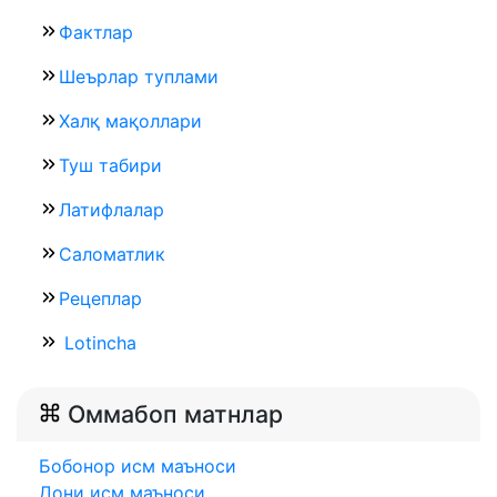
Фактлар
Шеърлар туплами
Халқ мақоллари
Туш табири
Латифлалар
Саломатлик
Рецеплар
Lotincha
Оммабоп матнлар
Бобонор исм маъноси
Дони исм маъноси