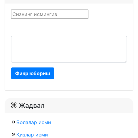
Фикр юбориш
Жадвал
Болалар исми
Қизлар исми