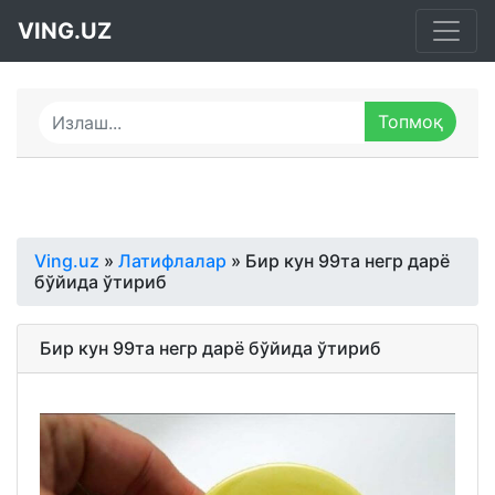
VING.UZ
Ving.uz
»
Латифлалар
» Бир кун 99та негр дарё
бўйида ўтириб
Бир кун 99та негр дарё бўйида ўтириб