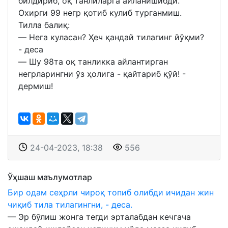
билдириб, оқ танлиларга айланишибди. ⠀
Охирги 99 негр қотиб кулиб турганмиш. ⠀
Тилла балиқ:⠀
— Нега куласан? Ҳеч қандай тилагинг йўқми?
- деса⠀
— Шу 98та оқ танликка айлантирган
негрларингни ўз ҳолига - қайтариб қўй! -
дермиш!
24-04-2023, 18:38
556
Ўҳшаш маълумотлар
Бир одам сеҳрли чироқ топиб олибди ичидан жин
чиқиб тила тилагингни, - деса.
— Эр бўлиш жонга тегди эрталабдан кечгача