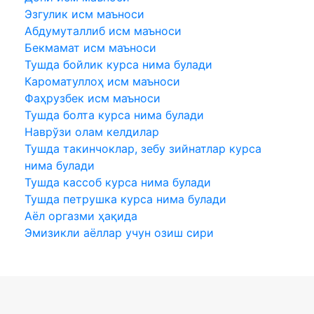
Эзгулик исм маъноси
Абдумуталлиб исм маъноси
Бекмамат исм маъноси
Тушда бойлик курса нима булади
Кароматуллоҳ исм маъноси
Фаҳрузбек исм маъноси
Тушда болта курса нима булади
Наврўзи олам келдилар
Тушда такинчоклар, зебу зийнатлар курса
нима булади
Тушда кассоб курса нима булади
Тушда петрушка курса нима булади
Аёл оргазми ҳақида
Эмизикли аёллар учун озиш сири