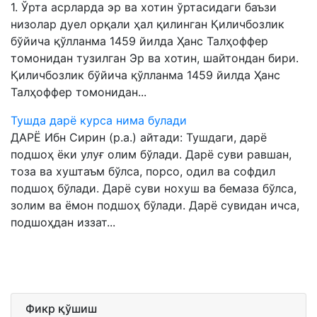
1. Ўрта асрларда эр ва хотин ўртасидаги баъзи
низолар дуел орқали ҳал қилинган Қиличбозлик
бўйича қўлланма 1459 йилда Ҳанс Талҳоффер
томонидан тузилган Эр ва хотин, шайтондан бири.
Қиличбозлик бўйича қўлланма 1459 йилда Ҳанс
Талҳоффер томонидан...
Тушда дарё курса нима булади
ДАРЁ Ибн Сирин (р.а.) айтади: Тушдаги, дарё
подшоҳ ёки улуғ олим бўлади. Дарё суви равшан,
тоза ва хуштаъм бўлса, порсо, одил ва софдил
подшоҳ бўлади. Дарё суви нохуш ва бемаза бўлса,
золим ва ёмон подшоҳ бўлади. Дарё сувидан ичса,
подшоҳдан иззат...
Фикр қўшиш