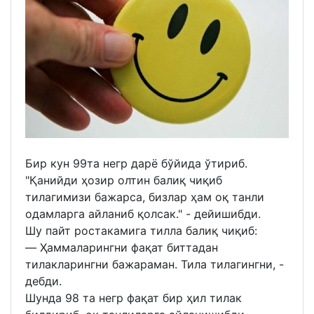
Бир кун 99та негр дарё бўйида ўтириб.
"Қанийди ҳозир олтин балиқ чиқиб
тилагимизи бажарса, бизлар ҳам оқ танли
одамларга айланиб қолсак." - дейишибди. ⠀
Шу пайт ростакамига тилла балиқ чиқиб:⠀
— Ҳаммаларингни фақат биттадан
тилакларингни бажараман. Тила тилагингни, -
дебди. ⠀
Шунда 98 та негр фақат бир ҳил тилак