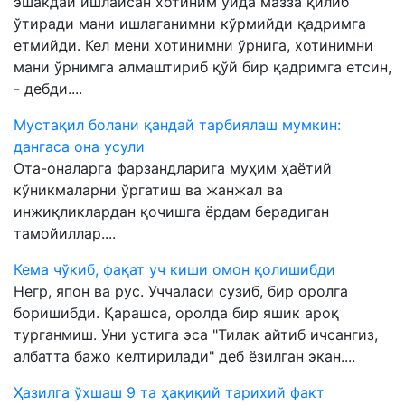
эшакдай ишлайсан хотиним уйда мазза қилиб
ўтиради мани ишлаганимни кўрмийди қадримга
етмийди. Кел мени хотинимни ўрнига, хотинимни
мани ўрнимга алмаштириб қўй бир қадримга етсин,
- дебди....
Мустақил болани қандай тарбиялаш мумкин:
дангаса она усули
Ота-оналарга фарзандларига муҳим ҳаётий
кўникмаларни ўргатиш ва жанжал ва
инжиқликлардан қочишга ёрдам берадиган
тамойиллар....
Кема чўкиб, фақат уч киши омон қолишибди
Негр, япон ва рус. Уччаласи сузиб, бир оролга
боришибди. Қарашса, оролда бир яшик ароқ
турганмиш. Уни устига эса "Тилак айтиб ичсангиз,
албатта бажо келтирилади" деб ёзилган экан....
Ҳазилга ўхшаш 9 та ҳақиқий тарихий факт