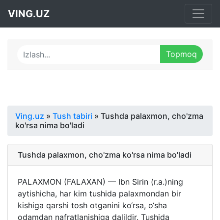
VING.UZ
Ving.uz
»
Tush tabiri
» Tushda palaxmon, cho'zma
ko'rsa nima bo'ladi
Tushda palaxmon, cho'zma ko'rsa nima bo'ladi
PALAXMON (FALAXAN) — Ibn Sirin (r.a.)ning
aytishicha, har kim tushida palaxmondan bir
kishiga qarshi tosh otganini ko‘rsa, o‘sha
odamdan nafratlanishiga dalildir. Tushida