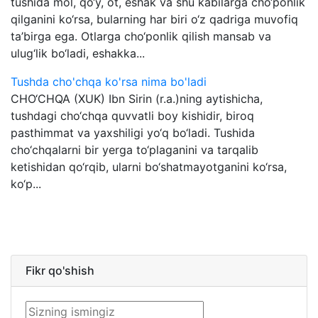
tushida mol, qo‘y, ot, eshak va shu kabilarga cho‘ponlik
qilganini ko‘rsa, bularning har biri o‘z qadriga muvofiq
ta’birga ega. Otlarga cho‘ponlik qilish mansab va
ulug‘lik bo‘ladi, eshakka...
Tushda cho'chqa ko'rsa nima bo'ladi
CHO‘CHQA (XUK) Ibn Sirin (r.a.)ning aytishicha,
tushdagi cho‘chqa quvvatli boy kishidir, biroq
pasthimmat va yaxshiligi yo‘q bo‘ladi. Tushida
cho‘chqalarni bir yerga to‘plaganini va tarqalib
ketishidan qo‘rqib, ularni bo‘shatmayotganini ko‘rsa,
ko‘p...
Fikr qo'shish