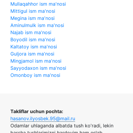
Mullaqahhor ism ma'nosi
Mittigul ism ma'nosi
Megina ism ma'nosi
Aminulmulk ism ma'nosi
Najab ism ma'nosi
Boyodil ism ma'nosi
Kaltatoy ism ma'nosi
Guljora ism ma'nosi
Mingjamol ism ma'nosi
Sayyodaxon ism ma'nosi
Omonboy ism ma'nosi
Takliflar uchun pochta:
hasanov.ilyosbek.95@mail.ru
Odamlar uhlaganda albatda tush ko'radi, lekin
barcha tushlarimizni hardoyim ham eslab