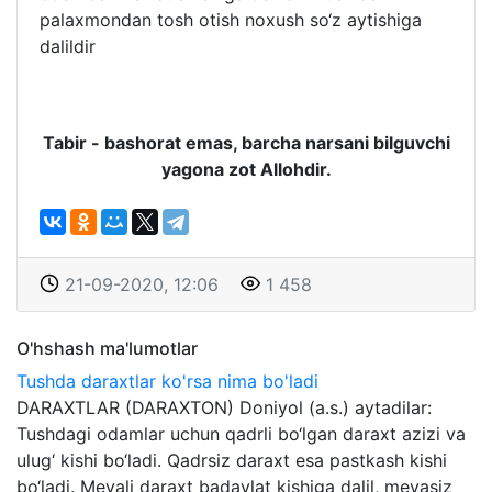
palaxmondan tosh otish noxush so‘z aytishiga
dalildir
Tabir - bashorat emas, barcha narsani bilguvchi
yagona zot Allohdir.
21-09-2020, 12:06
1 458
O'hshash ma'lumotlar
Tushda daraxtlar ko'rsa nima bo'ladi
DARAXTLAR (DARAXTON) Doniyol (a.s.) aytadilar:
Tushdagi odamlar uchun qadrli bo‘lgan daraxt azizi va
ulug‘ kishi bo‘ladi. Qadrsiz daraxt esa pastkash kishi
bo‘ladi. Mevali daraxt badavlat kishiga dalil, mevasiz