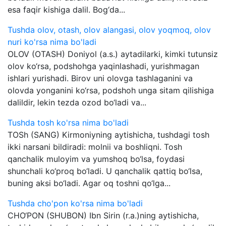
esa faqir kishiga dalil. Bog‘da...
Tushda olov, otash, olov alangasi, olov yoqmoq, olov
nuri ko'rsa nima bo'ladi
OLOV (OTASH) Doniyol (a.s.) aytadilarki, kimki tutunsiz
olov ko‘rsa, podshohga yaqinlashadi, yurishmagan
ishlari yurishadi. Birov uni olovga tashlaganini va
olovda yonganini ko‘rsa, podshoh unga sitam qilishiga
dalildir, lekin tezda ozod bo‘ladi va...
Tushda tosh ko'rsa nima bo'ladi
TOSh (SANG) Kirmoniyning aytishicha, tushdagi tosh
ikki narsani bildiradi: molnii va boshliqni. Tosh
qanchalik muloyim va yumshoq bo‘lsa, foydasi
shunchali ko‘proq bo‘ladi. U qanchalik qattiq bo‘lsa,
buning aksi bo‘ladi. Agar oq toshni qo‘lga...
Tushda cho'pon ko'rsa nima bo'ladi
CHO‘PON (SHUBON) Ibn Sirin (r.a.)ning aytishicha,