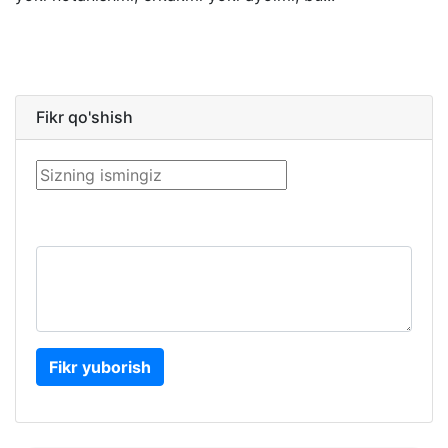
Fikr qo'shish
Fikr yuborish