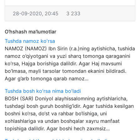
28-09-2020, 20:45
3 233
O'hshash ma'lumotlar
Tushda namoz ko'rsa
NAMOZ (NAMOZ) Ibn Sirin (r.a.)ning aytishicha, tushida
namoz o’qiyotgani va yuzi sharq tomonga qaraganini
ko’rsa, Hajga borishiga dalildir. Agar Haj mavsumi
bo’lmasa, mayli tarsolar tomondan ekanini bildiradi.
Agar g’arb tomonga qarab namoz...
Tushda bosh ko'rsa nima bo'ladi
BOSH (SAR) Doniyol alayhissalomning aytishlaricha,
tushdagi bosh guruh boshlig‘idir. Agar tushida kesilgan
boshni ko‘rsa, do‘st va rahbar bo‘lishiga, uni
xohlashlariga va undan boshqalar xayru manfaat
topishiga dalildir. Agar boshi hech zaxmsiz...