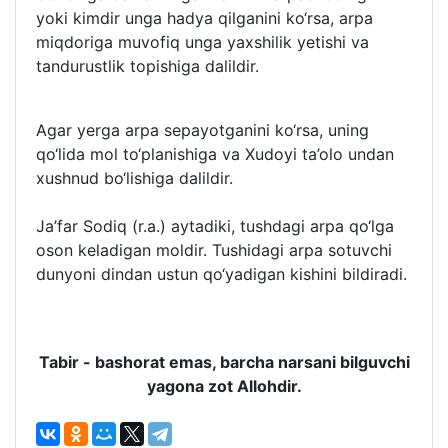
yoki kimdir unga hadya qilganini ko‘rsa, arpa
miqdoriga muvofiq unga yaxshilik yetishi va
tandurustlik topishiga dalildir.
Agar yerga arpa sepayotganini ko‘rsa, uning
qo‘lida mol to‘planishiga va Xudoyi ta’olo undan
xushnud bo‘lishiga dalildir.
Ja’far Sodiq (r.a.) aytadiki, tushdagi arpa qo‘lga
oson keladigan moldir. Tushidagi arpa sotuvchi
dunyoni dindan ustun qo‘yadigan kishini bildiradi.
Tabir - bashorat emas, barcha narsani bilguvchi
yagona zot Allohdir.