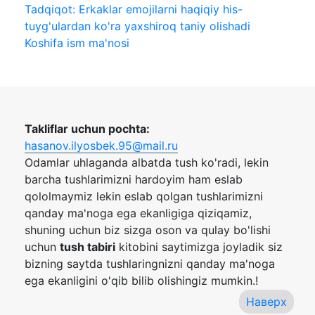
Tadqiqot: Erkaklar emojilarni haqiqiy his-
tuyg'ulardan ko'ra yaxshiroq taniy olishadi
Koshifa ism ma'nosi
Takliflar uchun pochta:
hasanov.ilyosbek.95@mail.ru
Odamlar uhlaganda albatda tush ko'radi, lekin
barcha tushlarimizni hardoyim ham eslab
qololmaymiz lekin eslab qolgan tushlarimizni
qanday ma'noga ega ekanligiga qiziqamiz,
shuning uchun biz sizga oson va qulay bo'lishi
uchun
tush tabiri
kitobini saytimizga joyladik siz
bizning saytda tushlaringnizni qanday ma'noga
ega ekanligini o'qib bilib olishingiz mumkin.!
Наверх