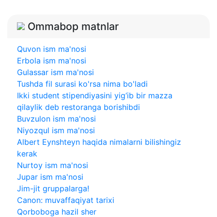
Ommabop matnlar
Quvon ism ma'nosi
Erbola ism ma'nosi
Gulassar ism ma'nosi
Tushda fil surasi ko'rsa nima bo'ladi
Ikki student stipendiyasini yig‘ib bir mazza
qilaylik deb restoranga borishibdi
Buvzulon ism ma'nosi
Niyozqul ism ma'nosi
Albert Eynshteyn haqida nimalarni bilishingiz
kerak
Nurtoy ism ma'nosi
Jupar ism ma'nosi
Jim-jit gruppalarga!
Canon: muvaffaqiyat tarixi
Qorboboga hazil sher