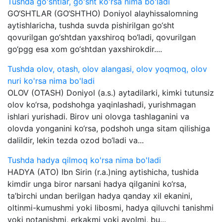
Tushda go'shtlar, go'sht ko'rsa nima bo'ladi
GO‘SHTLAR (GO‘SHTHO) Doniyol alayhissalomning
aytishlaricha, tushda suvda pishirilgan go‘sht
qovurilgan go‘shtdan yaxshiroq bo‘ladi, qovurilgan
go‘pgg esa xom go‘shtdan yaxshirokdir....
Tushda olov, otash, olov alangasi, olov yoqmoq, olov
nuri ko'rsa nima bo'ladi
OLOV (OTASH) Doniyol (a.s.) aytadilarki, kimki tutunsiz
olov ko‘rsa, podshohga yaqinlashadi, yurishmagan
ishlari yurishadi. Birov uni olovga tashlaganini va
olovda yonganini ko‘rsa, podshoh unga sitam qilishiga
dalildir, lekin tezda ozod bo‘ladi va...
Tushda hadya qilmoq ko'rsa nima bo'ladi
HADYA (ATO) Ibn Sirin (r.a.)ning aytishicha, tushida
kimdir unga biror narsani hadya qilganini ko‘rsa,
ta’birchi undan berilgan hadya qanday xil ekanini,
oltinmi-kumushmi yoki libosmi, hadya qiluvchi tanishmi
yoki notanishmi, erkakmi yoki ayolmi, bu...