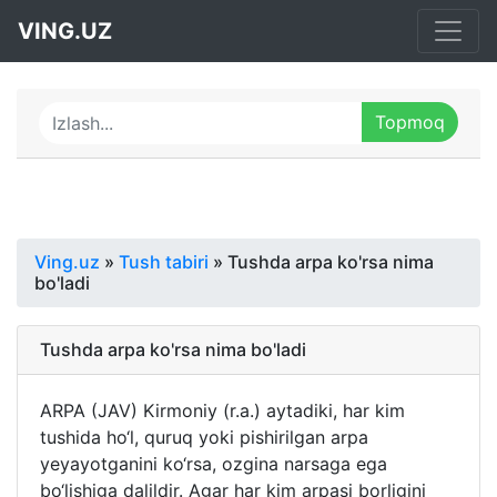
VING.UZ
Ving.uz
»
Tush tabiri
» Tushda arpa ko'rsa nima
bo'ladi
Tushda arpa ko'rsa nima bo'ladi
ARPA (JAV) Kirmoniy (r.a.) aytadiki, har kim
tushida ho‘l, quruq yoki pishirilgan arpa
yeyayotganini ko‘rsa, ozgina narsaga ega
bo‘lishiga dalildir. Agar har kim arpasi borligini