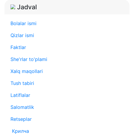
Jadval
Bolalar ismi
Qizlar ismi
Faktlar
She'rlar to'plami
Xalq maqollari
Tush tabiri
Latiflalar
Salomatlik
Retseplar
Крилча