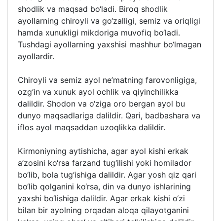
shodlik va maqsad bo‘ladi. Biroq shodlik
ayollarning chiroyli va go‘zalligi, semiz va oriqligi
hamda xunukligi mikdoriga muvofiq bo‘ladi.
Tushdagi ayollarning yaxshisi mashhur bo‘lmagan
ayollardir.
Chiroyli va semiz ayol ne’matning farovonligiga,
ozg‘in va xunuk ayol ochlik va qiyinchilikka
dalildir. Shodon va o‘ziga oro bergan ayol bu
dunyo maqsadlariga dalildir. Qari, badbashara va
iflos ayol maqsaddan uzoqlikka dalildir.
Kirmoniyning aytishicha, agar ayol kishi erkak
a’zosini ko‘rsa farzand tug‘ilishi yoki homilador
bo‘lib, bola tug‘ishiga dalildir. Agar yosh qiz qari
bo‘lib qolganini ko‘rsa, din va dunyo ishlarining
yaxshi bo‘lishiga dalildir. Agar erkak kishi o‘zi
bilan bir ayolning orqadan aloqa qilayotganini