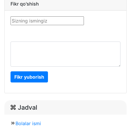
Fikr qo'shish
Fikr yuborish
Jadval
Bolalar ismi