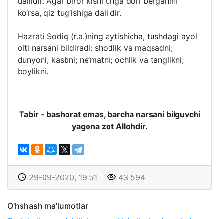
dalildir. Agar biror kishi unga dori berganini
ko‘rsa, qiz tug‘ishiga dalildir.
Hazrati Sodiq (r.a.)ning aytishicha, tushdagi ayol
olti narsani bildiradi: shodlik va maqsadni;
dunyoni; kasbni; ne’matni; ochlik va tanglikni;
boylikni.
Tabir - bashorat emas, barcha narsani bilguvchi
yagona zot Allohdir.
29-09-2020, 19:51
43 594
O'hshash ma'lumotlar