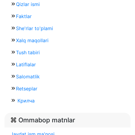
Qizlar ismi
Faktlar
She'rlar to'plami
Xalq maqollari
Tush tabiri
Latiflalar
Salomatlik
Retseplar
Крилча
Ommabop matnlar
Javdat ism ma'nosi