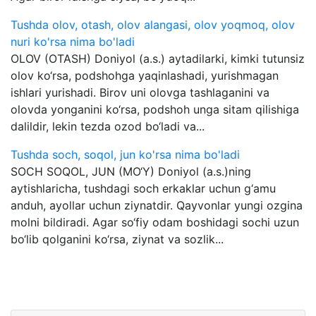
Tushda olov, otash, olov alangasi, olov yoqmoq, olov
nuri ko'rsa nima bo'ladi
OLOV (OTASH) Doniyol (a.s.) aytadilarki, kimki tutunsiz
olov ko‘rsa, podshohga yaqinlashadi, yurishmagan
ishlari yurishadi. Birov uni olovga tashlaganini va
olovda yonganini ko‘rsa, podshoh unga sitam qilishiga
dalildir, lekin tezda ozod bo‘ladi va...
Tushda soch, soqol, jun ko'rsa nima bo'ladi
SOCH SOQOL, JUN (MO‘Y) Doniyol (a.s.)ning
aytishlaricha, tushdagi soch erkaklar uchun g‘amu
anduh, ayollar uchun ziynatdir. Qayvonlar yungi ozgina
molni bildiradi. Agar so‘fiy odam boshidagi sochi uzun
bo‘lib qolganini ko‘rsa, ziynat va sozlik...