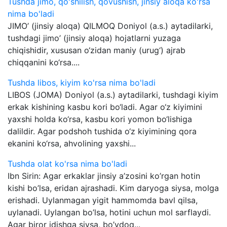
Tushda jimo, qo'shilish, qovushish, jinsiy aloqa ko'rsa
nima bo'ladi
JIMO’ (jinsiy aloqa) QILMOQ Doniyol (a.s.) aytadilarki,
tushdagi jimo’ (jinsiy aloqa) hojatlarni yuzaga
chiqishidir, xususan o‘zidan maniy (urug‘) ajrab
chiqqanini ko‘rsa....
Tushda libos, kiyim ko'rsa nima bo'ladi
LIBOS (JOMA) Doniyol (a.s.) aytadilarki, tushdagi kiyim
erkak kishining kasbu kori bo‘ladi. Agar o‘z kiyimini
yaxshi holda ko‘rsa, kasbu kori yomon bo‘lishiga
dalildir. Agar podshoh tushida o‘z kiyimining qora
ekanini ko‘rsa, ahvolining yaxshi...
Tushda olat ko'rsa nima bo'ladi
Ibn Sirin: Agar erkaklar jinsiy a’zosini ko’rgan hotin
kishi bo’lsa, eridan ajrashadi. Kim daryoga siysa, molga
erishadi. Uylanmagan yigit hammomda bavl qilsa,
uylanadi. Uylangan bo’lsa, hotini uchun mol sarflaydi.
Agar biror idishga siysa, bo’ydoq...