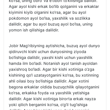
ko‘rsa, uning obro‘ va e’tibori to‘kilishiga dalildir.
Agar ayol kishi erkak bo‘lib qolganini va erkaklar
kiyimini kiyib olganini ko‘rsa, agar bu ayol
pokdomon ayol bo‘lsa, yaxshilik va sozlikka
dalildir, agar bu ayol buzuq ayol bo‘lsa, uning
yomon ish qilishiga dalildir.
Jobir Mag‘ribiyning aytishicha, buzuq ayol dunyo
qidiruvchi kishi uchun dunyosining ziyoda
bo‘lishiga dalildir, yaxshi kishi uchun yaxshilik
hamda ilm bo‘ladi. Notanish ayol tanish ayoldan
yaxishroq bo‘ladi. Agar bir kishi xotiniga o‘zga
kishining qo‘l uzatayotganini ko‘rsa, bu xotinning
ahli oilasi boy bo‘lishiga dalildir. Agar xotini
begona erkaklar oldida buzuqchilik qilayotganini
ko‘rsa, erkakka foyda va yaxshilik yetishiga
dalildir. Agar kishi xotiniga birorta erkak nayza
yoki qilich berganini ko‘rsa, o‘g‘il tug‘ishiga