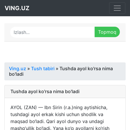
VING.UZ
Ving.uz
»
Tush tabiri
» Tushda ayol ko'rsa nima
bo'ladi
Tushda ayol ko'rsa nima bo'ladi
AYOL (ZAN) — Ibn Sirin (r.a.)ning aytishicha,
tushdagi ayol erkak kishi uchun shodlik va
maqsad bo‘ladi. Qari ayol dunyo va undagi
mashg‘ullik bo‘ladi. Yana ko‘p ayollarni ko‘rish