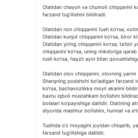
Olatidan chayon va chumoli chiqqanini ko
farzand tug‘ilishini bildiradi.
Olatidan non chiqqanini tush ko‘rsa, xotin
Olatidan kunjut chiqqanini ko‘rsa, biror ki
Olatidan yiring chiqqanini ko‘rsa, ta’biri 
chiqqanini ko‘rsa, uning mikdoriga qarab 
tush ko‘rsa, hayzli ayol bilan qovushishiga
Olatidan olov chiqqanini, olovning yarmi
Sharqning podshohi bo‘ladigan farzand tug
ko‘rsa, bachavozlikka moyil ekanini bildir
baxtu iqboli mustahkam bo‘lishini bildira
bolalari ko‘payishiga dalildir. Olatining a
diyorida mashhur bo‘lishini, hurmat va e’ti
Tushida o‘z moyagini joyidan chiqarib, yan
farzand tug‘ilishiga dalildir.