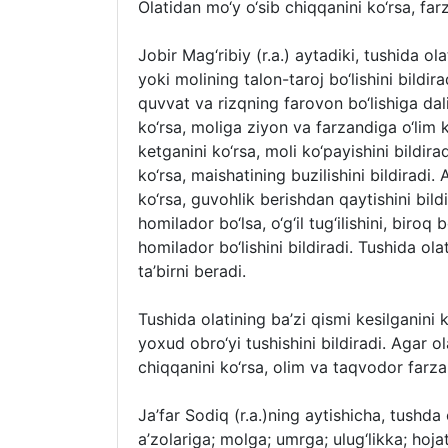
Olatidan mo‘y o‘sib chiqqanini ko‘rsa, far
Jobir Mag‘ribiy (r.a.) aytadiki, tushida ola
yoki molining talon-taroj bo‘lishini bildi
quvvat va rizqning farovon bo‘lishiga dali
ko‘rsa, moliga ziyon va farzandiga o‘lim ke
ketganini ko‘rsa, moli ko‘payishini bildira
ko‘rsa, maishatining buzilishini bildiradi.
ko‘rsa, guvohlik berishdan qaytishini bildir
homilador bo‘lsa, o‘g‘il tug‘ilishini, biroq 
homilador bo‘lishini bildiradi. Tushida ol
ta’birni beradi.
Tushida olatining ba’zi qismi kesilganini ko
yoxud obro‘yi tushishini bildiradi. Agar o
chiqqanini ko‘rsa, olim va taqvodor farzan
Ja’far Sodiq (r.a.)ning aytishicha, tushda o
a’zolariga; molga; umrga; ulug‘likka; hoja