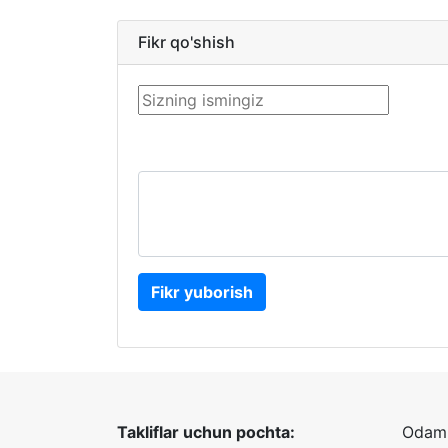
Fikr qo'shish
Fikr yuborish
Takliflar uchun pochta:
Odaml