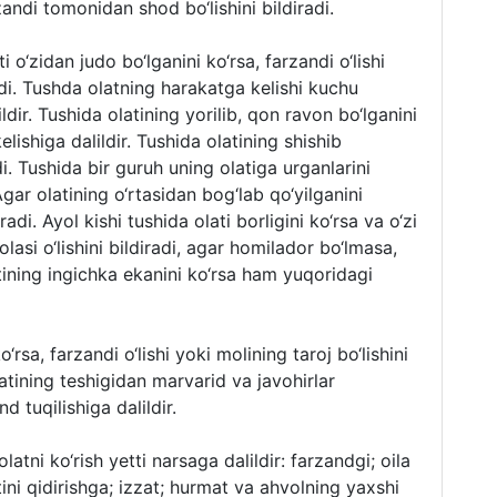
zandi tomonidan shod bo‘lishini bildiradi.
ti o‘zidan judo bo‘lganini ko‘rsa, farzandi o‘lishi
radi. Tushda olatning harakatga kelishi kuchu
ldir. Tushida olatining yorilib, qon ravon bo‘lganini
lishiga dalildir. Tushida olatining shishib
di. Tushida bir guruh uning olatiga urganlarini
 Agar olatining o‘rtasidan bog‘lab qo‘yilganini
adi. Ayol kishi tushida olati borligini ko‘rsa va o‘zi
bolasi o‘lishini bildiradi, agar homilador bo‘lmasa,
atining ingichka ekanini ko‘rsa ham yuqoridagi
‘rsa, farzandi o‘lishi yoki molining taroj bo‘lishini
latining teshigidan marvarid va javohirlar
d tuqilishiga dalildir.
latni ko‘rish yetti narsaga dalildir: farzandgi; oila
tini qidirishga; izzat; hurmat va ahvolning yaxshi