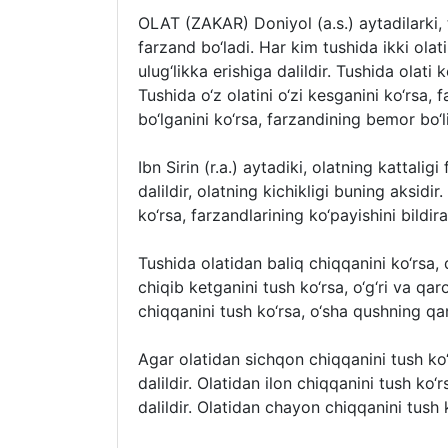
OLAT (ZAKAR) Doniyol (a.s.) aytadilarki,
farzand bo‘ladi. Har kim tushida ikki olati
ulug‘likka erishiga dalildir. Tushida olati k
Tushida o‘z olatini o‘zi kesganini ko‘rsa, 
bo‘lganini ko‘rsa, farzandining bemor bo‘li
Ibn Sirin (r.a.) aytadiki, olatning kattalig
dalildir, olatning kichikligi buning aksidi
ko‘rsa, farzandlarining ko‘payishini bildira
Tushida olatidan baliq chiqqanini ko‘rsa, 
chiqib ketganini tush ko‘rsa, o‘g‘ri va qar
chiqqanini tush ko‘rsa, o‘sha qushning qand
Agar olatidan sichqon chiqqanini tush ko‘
dalildir. Olatidan ilon chiqqanini tush ko‘r
dalildir. Olatidan chayon chiqqanini tush ko‘