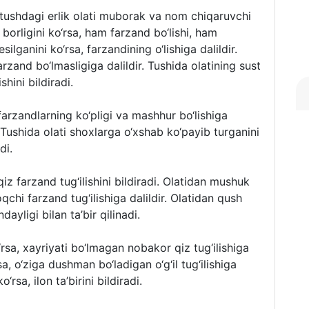
 tushdagi erlik olati muborak va nom chiqaruvchi
 borligini ko‘rsa, ham farzand bo‘lishi, ham
esilganini ko‘rsa, farzandining o‘lishiga dalildir.
farzand bo‘lmasligiga dalildir. Tushida olatining sust
shini bildiradi.
i farzandlarning ko‘pligi va mashhur bo‘lishiga
r. Tushida olati shoxlarga o‘xshab ko‘payib turganini
di.
qiz farzand tug‘ilishini bildiradi. Olatidan mushuk
oqchi farzand tug‘ilishiga dalildir. Olatidan qush
ayligi bilan ta’bir qilinadi.
rsa, xayriyati bo‘lmagan nobakor qiz tug‘ilishiga
sa, o‘ziga dushman bo‘ladigan o‘g‘il tug‘ilishiga
rsa, ilon ta’birini bildiradi.