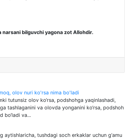
 narsani bilguvchi yagona zot Allohdir.
moq, olov nuri ko'rsa nima bo'ladi
mki tutunsiz olov ko‘rsa, podshohga yaqinlashadi,
ovga tashlaganini va olovda yonganini ko‘rsa, podshoh
d bo‘ladi va...
 aytishlaricha, tushdagi soch erkaklar uchun g‘amu