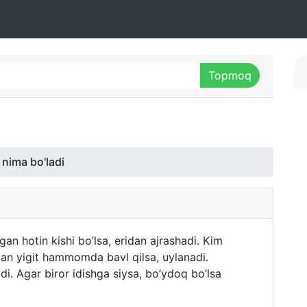
 nima bo'ladi
’rgan hotin kishi bo’lsa, eridan ajrashadi. Kim
an yigit hammomda bavl qilsa, uylanadi.
di. Agar biror idishga siysa, bo’ydoq bo’lsa