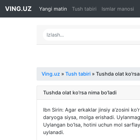
VING.UZ
Yangi matin
Tush tabiri
Ismlar manosi
Ving.uz
»
Tush tabiri
» Tushda olat ko'rsa
Tushda olat ko'rsa nima bo'ladi
Ibn Sirin: Agar erkaklar jinsiy a’zosini ko
daryoga siysa, molga erishadi. Uylanmag
Uylangan bo’lsa, hotini uchun mol sarflay
uylanadi.