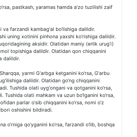
‘rsa, pastkash, yaramas hamda a’zo tuzilishi zaif
i va farzandi kambag‘al bo‘lishiga dalildir.
shi uning xotinini pinhona yaxshi ko‘rishiga dalildir.
yuqoridagining aksidir. Olatidan maniy (erlik urug‘i)
mol topishiga dalildir. Olatidan qon chiqqanini
 dalildir.
 Sharqqa, yarmi G‘arbga ketganini ko‘rsa, G‘arbu
‘ilishiga dalildir. Olatidan go‘ng chiqqanini
adi. Tushida olati uyg‘ongani va qotganini ko‘rsa,
di. Tushida olati mahkam va uzun bo‘lganini ko‘rsa,
trofidan parlar o‘sib chiqqanini ko‘rsa, nomi o‘z
bori oshishini bildiradi.
a o‘rniga qo‘yganini ko‘rsa, farzandi o‘lib, boshqa