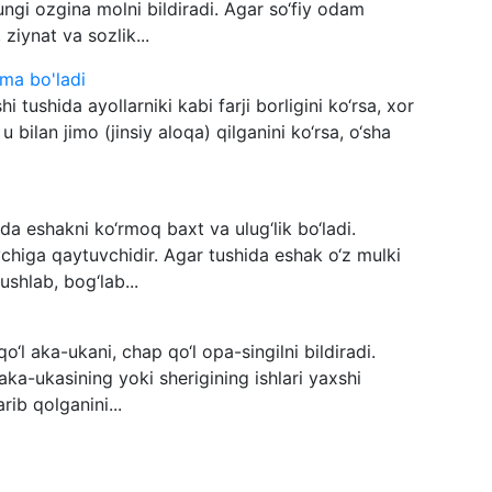
ungi ozgina molni bildiradi. Agar so‘fiy odam
ziynat va sozlik...
ima bo'ladi
hi tushida ayollarniki kabi farji borligini ko‘rsa, xor
u bilan jimo (jinsiy aloqa) qilganini ko‘rsa, o‘sha
da eshakni ko‘rmoq baxt va ulug‘lik bo‘ladi.
chiga qaytuvchidir. Agar tushida eshak o‘z mulki
ushlab, bog‘lab...
o‘l aka-ukani, chap qo‘l opa-singilni bildiradi.
 aka-ukasining yoki sherigining ishlari yaxshi
arib qolganini...