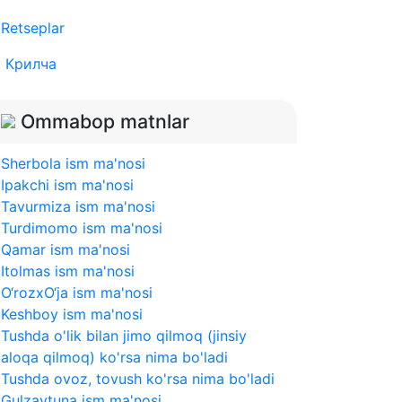
Retseplar
Крилча
Ommabop matnlar
Sherbola ism ma'nosi
Ipakchi ism ma'nosi
Tavurmiza ism ma'nosi
Turdimomo ism ma'nosi
Qamar ism ma'nosi
Itolmas ism ma'nosi
O‘rozxO‘ja ism ma'nosi
Keshboy ism ma'nosi
Tushda o'lik bilan jimo qilmoq (jinsiy
aloqa qilmoq) ko'rsa nima bo'ladi
Tushda ovoz, tovush ko'rsa nima bo'ladi
Gulzaytuna ism ma'nosi