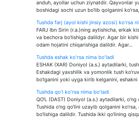
anduh, ayollar uchun ziynatdir. Qayvonlar y
boshidagi sochi uzun bo‘lib qolganini ko‘rsa, 
Tushda farj (ayol kishi jinsiy azosi) ko'rsa n
FARJ Ibn Sirin (r.a.)ning aytishicha, erkak kis
va bechora bo‘lishiga dalildyr. Agar bir kishi 
odam hojatini chiqarishiga dalildir. Agar...
Tushda eshak ko'rsa nima bo'ladi
ESHAK (XAR) Doniyol (a.s.) aytadilarki, tush
Eshakdagi yaxshilik va yomonlik tush ko‘ruv
bo‘lganini yoki uyga kirib kelganini, eshakni 
Tushda qo'l ko'rsa nima bo'ladi
QO‘L (DAST) Doniyol (a.s.) aytadilarki, o‘ng q
Tushida o‘ng qo‘lini uzayib qolganini ko‘rsa,
bo‘lishiga dalildir. Tushida ikki qo‘lining qisq