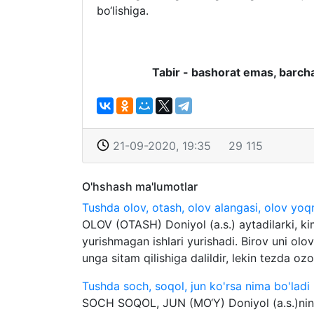
bo‘lishiga.
Tabir - bashorat emas, barcha
21-09-2020, 19:35
29 115
O'hshash ma'lumotlar
Tushda olov, otash, olov alangasi, olov yoq
OLOV (OTASH) Doniyol (a.s.) aytadilarki, ki
yurishmagan ishlari yurishadi. Birov uni ol
unga sitam qilishiga dalildir, lekin tezda ozo
Tushda soch, soqol, jun ko'rsa nima bo'ladi
SOCH SOQOL, JUN (MO‘Y) Doniyol (a.s.)ning