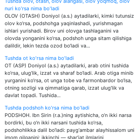
Tushda olov, otash, olov alangasi, olov yoqmoq, olov
nuri ko'rsa nima bo'ladi
OLOV (OTASH) Doniyol (a.s.) aytadilarki, kimki tutunsiz
olov ko‘rsa, podshohga yaqinlashadi, yurishmagan
ishlari yurishadi. Birov uni olovga tashlaganini va
olovda yonganini ko‘rsa, podshoh unga sitam qilishiga
dalildir, lekin tezda ozod bo‘ladi va...
Tushda ot ko'rsa nima bo'ladi
OT (ASP) Doniyol (a.s.) aytadilarki, arab otini tushida
ko‘rsa, ulug‘lik, izzat va sharaf bo‘ladi. Arab otiga minib
yurganini ko‘rsa, ot unga tobe va farmonbardor bo‘lsa,
otning sozligi va qimmatiga qarab, izzat ulug‘lik va
davlat topadi. Tushida...
Tushda podshoh ko'rsa nima bo'ladi
PODSHOH. Ibn Sirin (r.a.)ning aytishicha, o‘n ikki narsa
bordirki, bu o‘n ikki narsani tushida ko‘rsa,
podshohlikka dalil bo‘ladi: payg‘ambar alayhissalom uni
imom qilganini; ikkinchi — shar’iat ilmlarini