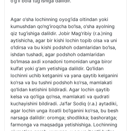
o‘g‘il bola tug‘ishiga dalildir.
Agar o‘sha lochinning oyog‘ida oltindan yoki
kumushdan qo‘ng‘iroqcha bo‘lsa, o‘sha ayolning
qiz tug‘ishiga dalildir. Jobir Mag‘ribiy (r.a.)ning
aytishicha, agar bir kishi lochin topib olsa va uni
o‘ldirsa va bu kishi podshoh odamlaridan bo‘lsa,
ishdan tushadi, agar podshoh odamlaridan
bo‘lmasa axdi xonadoni tomonidan unga biror
kulfat yoki g‘am yetishiga dalildir. Qo‘lidan
lochinni uchib ketganini va yana qaytib kelganini
ko‘rsa va bu tushni podshoh ko‘rsa, mamlakati
qo‘lidan ketishini bildiradi. Agar lochin qaytib
kelsa va qo‘liga qo‘nsa, mamlakati va qudrati
kuchayishini bildiradi. Ja’far Sodiq (r.a.) aytadiki,
agar lochin unga itoatli bo‘lganini ko‘rsa, bu besh
narsaga dalildir: oromga; shodlikka; bashoratga;
farmonga va maqsadga yetishishiga. Lochinning