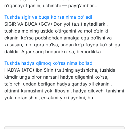
o‘rganayotganini; uchinchi — payg‘ambar...
Tushda sigir va buqa ko'rsa nima bo'ladi
SIGIR VA BUQA (GOV) Doniyol (a.s.) aytadilarki,
tushida molning ustida o‘tirganini va mol o‘ziniki
ekanini ko‘rsa podshohdan amalga ega bo‘lishi va
xususan, mol qora bo‘lsa, undan ko‘p foyda ko‘rishiga
dalildir. Agar sariq buqani ko‘rsa, bemorlikka...
Tushda hadya qilmoq ko'rsa nima bo'ladi
HADYA (ATO) Ibn Sirin (r.a.)ning aytishicha, tushida
kimdir unga biror narsani hadya qilganini ko‘rsa,
ta’birchi undan berilgan hadya qanday xil ekanini,
oltinmi-kumushmi yoki libosmi, hadya qiluvchi tanishmi
yoki notanishmi, erkakmi yoki ayolmi, bu...