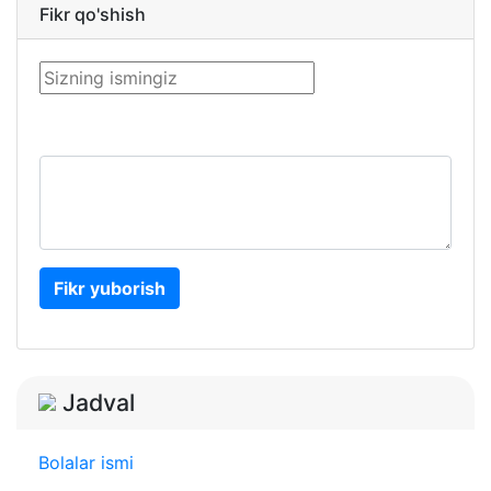
Fikr qo'shish
Fikr yuborish
Jadval
Bolalar ismi