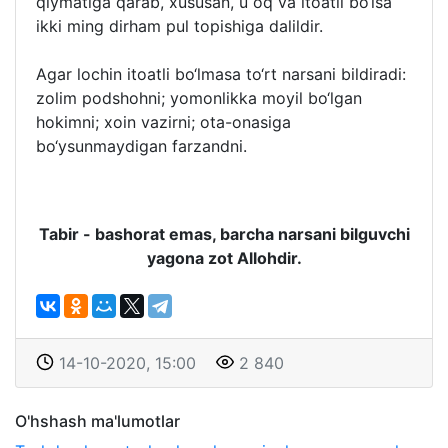
qiymatiga qarab, xususan, u oq va itoatli bo‘lsa
ikki ming dirham pul topishiga dalildir.
Agar lochin itoatli bo‘lmasa to‘rt narsani bildiradi:
zolim podshohni; yomonlikka moyil bo‘lgan
hokimni; xoin vazirni; ota-onasiga
bo‘ysunmaydigan farzandni.
Tabir - bashorat emas, barcha narsani bilguvchi
yagona zot Allohdir.
14-10-2020, 15:00
2 840
O'hshash ma'lumotlar