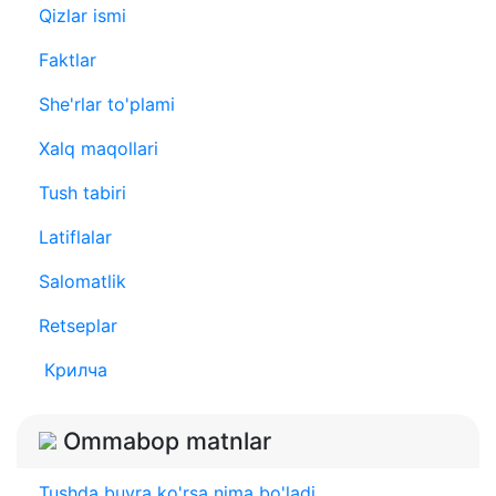
Qizlar ismi
Faktlar
She'rlar to'plami
Xalq maqollari
Tush tabiri
Latiflalar
Salomatlik
Retseplar
Крилча
Ommabop matnlar
Tushda buyra ko'rsa nima bo'ladi