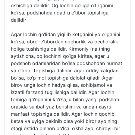
oshishiga dalildir. Oq lochin qo‘liga o‘tirganini
ko‘rsa, podshohdan qadru e’tibor topishiga
dalildir
Agar lochin qo‘lidan yiqilib ketganini yo o‘lganini
ko‘rsa, obro‘-e’tibordan nochorlik va bechoralik
holiga tushishiga dalildir. Kirmoniy (r.a.)ning
aytishicha, oq lochinni qo‘lga kiritsa, agar u
podshoh odamlaridan bo‘lsa podshohdan hurmat
va e’tibor topishiga dalildir, agar oddiy xalqdan
bo‘lsa, ko‘p mol topishiga dalolat qiladi. Agar
birov unga lochin hadya qilsa, sohibjamol va
izzatli farzand tug‘ilishiga dalildir. Agar lochin
tomiga qo‘nganini ko‘rsa, u bilan yangi podshoh
orasida suhbat yuz berishini va undan xayru
manfaat topishiga dalildir. Agar lochin qochib
ketsa va uyiga bekinib olsa yoki biror ayolning
etagi ostida pinhon bo‘lsa, o‘sha ayol chiroyli bir