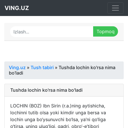
VING.UZ
Ving.uz
»
Tush tabiri
» Tushda lochin ko'rsa nima
bo'ladi
Tushda lochin ko'rsa nima bo'ladi
LOCHIN (BOZ) Ibn Sirin (r.a.)ning aytishicha,
lochinni tutib olsa yoki kimdir unga bersa va
lochin unga bo‘ysunuvchi bo‘lsa, ya’ni qo‘liga
o‘tirsa, uning ulug‘ligi, qadri, obro‘-e’tibori