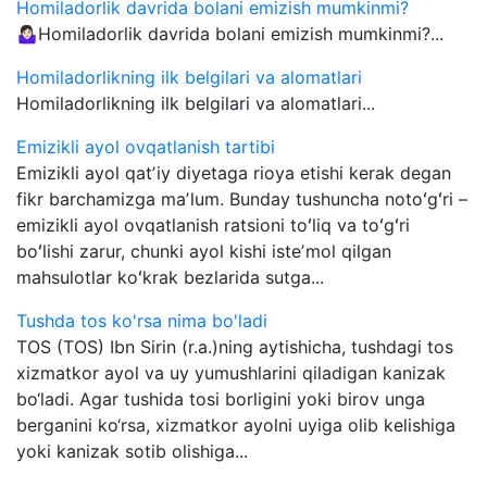
Homiladorlik davrida bolani emizish mumkinmi?
🤷🏻‍♀️Homiladorlik davrida bolani emizish mumkinmi?...
Homiladorlikning ilk belgilari va alomatlari
Homiladorlikning ilk belgilari va alomatlari...
Emizikli ayol ovqatlanish tartibi
Emizikli ayol qatʼiy diyetaga rioya etishi kerak degan
fikr barchamizga maʼlum. Bunday tushuncha notoʻgʻri –
emizikli ayol ovqatlanish ratsioni toʻliq va toʻgʻri
boʻlishi zarur, chunki ayol kishi isteʼmol qilgan
mahsulotlar koʻkrak bezlarida sutga...
Tushda tos ko'rsa nima bo'ladi
TOS (TOS) Ibn Sirin (r.a.)ning aytishicha, tushdagi tos
xizmatkor ayol va uy yumushlarini qiladigan kanizak
bo‘ladi. Agar tushida tosi borligini yoki birov unga
berganini ko‘rsa, xizmatkor ayolni uyiga olib kelishiga
yoki kanizak sotib olishiga...