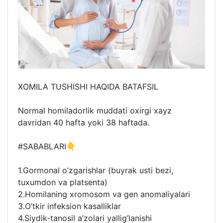
XOMILA TUSHISHI HAQIDA BATAFSIL
Normal homiladorlik muddati oxirgi xayz
davridan 40 hafta yoki 38 haftada.
#SABABLARI👇
1.Gormonal o’zgarishlar (buyrak usti bezi,
tuxumdon va platsenta)
2.Homilaning xromosom va gen anomaliyalari
3.O’tkir infeksion kasalliklar
4.Siydik-tanosil a’zolari yallig’lanishi