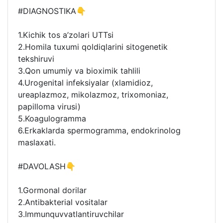
#DIAGNOSTIKA👇
1.Kichik tos a’zolari UTTsi
2.Homila tuxumi qoldiqlarini sitogenetik
tekshiruvi
3.Qon umumiy va bioximik tahlili
4.Urogenital infeksiyalar (xlamidioz,
ureaplazmoz, mikolazmoz, trixomoniaz,
papilloma virusi)
5.Koagulogramma
6.Erkaklarda spermogramma, endokrinolog
maslaxati.
#DAVOLASH👇
1.Gormonal dorilar
2.Antibakterial vositalar
3.Immunquvvatlantiruvchilar