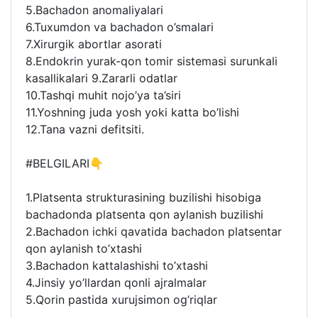
5.Bachadon anomaliyalari
6.Tuxumdon va bachadon o’smalari
7.Xirurgik abortlar asorati
8.Endokrin yurak-qon tomir sistemasi surunkali
kasallikalari 9.Zararli odatlar
10.Tashqi muhit nojo’ya ta’siri
11.Yoshning juda yosh yoki katta bo’lishi
12.Tana vazni defitsiti.
#BELGILARI👇
1.Platsenta strukturasining buzilishi hisobiga
bachadonda platsenta qon aylanish buzilishi
2.Bachadon ichki qavatida bachadon platsentar
qon aylanish to’xtashi
3.Bachadon kattalashishi to’xtashi
4.Jinsiy yo’llardan qonli ajralmalar
5.Qorin pastida xurujsimon og’riqlar