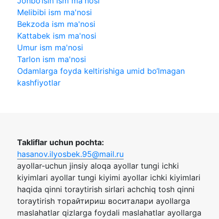
Jonbo‘lsin ism ma'nosi
Melibibi ism ma'nosi
Bekzoda ism ma'nosi
Kattabek ism ma'nosi
Umur ism ma'nosi
Tarlon ism ma'nosi
Odamlarga foyda keltirishiga umid bo‘lmagan
kashfiyotlar
Takliflar uchun pochta:
hasanov.ilyosbek.95@mail.ru
ayollar-uchun jinsiy aloqa ayollar tungi ichki
kiyimlari ayollar tungi kiyimi ayollar ichki kiyimlari
haqida qinni toraytirish sirlari achchiq tosh qinni
toraytirish торайтириш воситалари ayollarga
maslahatlar qizlarga foydali maslahatlar ayollarga