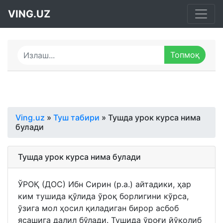
VING.UZ
Ving.uz
»
Туш табири
» Тушда урок курса нима
булади
Тушда урок курса нима булади
ЎРОҚ (ДОС) Ибн Сирин (р.а.) айтадики, ҳар
ким тушида қўлида ўроқ борлигини кўрса,
ўзига мол ҳосил қиладиган бирор асбоб
ясашига далил бўлади. Тушида ўроғи йўқолиб