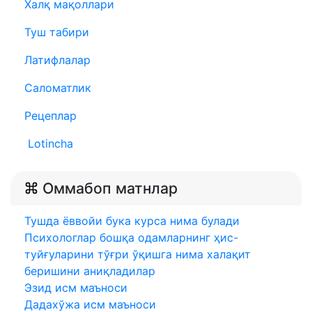
Халқ мақоллари
Туш табири
Латифлалар
Саломатлик
Рецеплар
Lotincha
Оммабоп матнлар
Тушда ёввойи бука курса нима булади
Психологлар бошқа одамларнинг ҳис-
туйғуларини тўғри ўқишга нима халақит
беришини аниқладилар
Эзид исм маъноси
Дадахўжа исм маъноси