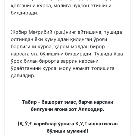
қолганини кўрса, молига нуқсон етишини
билдиради.
Жобир Мағрибий (р.а.)нинг айтишича, тушида
олтиндан ёки кумушдан қилинган ўроғи
борлигини кўрса, ҳаром молдан бирор
нарсага эга бўлишини билдиради. Тушида ўша
ўроқ билан бирорта заррин нарсани
ўраётганини кўрса, молу неъмат топишига
далилдир.
Табир - башорат эмас, барча нарсани
билгувчи ягона зот Аллоҳдир.
(Қ,Ў,Ғ хариблар ўрнига К,У,Г ишлатилган
бўлиши мумкин!)