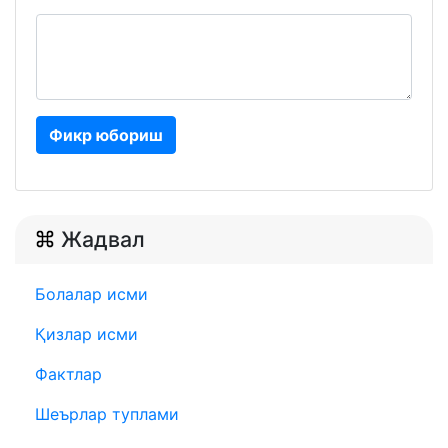
Фикр юбориш
Жадвал
Болалар исми
Қизлар исми
Фактлар
Шеърлар туплами