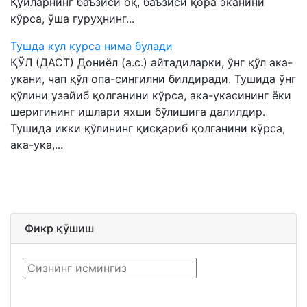
Қўйларнинг баъзиси оқ, баъзиси қора эканини
кўрса, ўша гуруҳнинг...
Тушда кул курса нима булади
ҚЎЛ (ДАСТ) Дониёл (а.с.) айтадиларки, ўнг қўл ака-
укани, чап қўл опа-сингилни билдиради. Тушида ўнг
қўлини узайиб қолганини кўрса, ака-укасининг ёки
шеригининг ишлари яхши бўлишига далилдир.
Тушида икки қўлининг қисқариб қолганини кўрса,
ака-ука,...
Фикр қўшиш