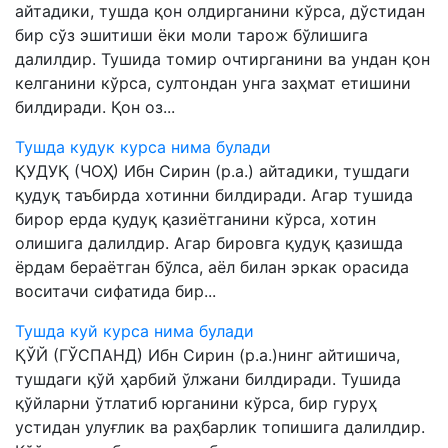
айтадики, тушда қон олдирганини кўрса, дўстидан
бир сўз эшитиши ёки моли тарож бўлишига
далилдир. Тушида томир очтирганини ва ундан қон
келганини кўрса, султондан унга заҳмат етишини
билдиради. Қон оз...
Тушда кудук курса нима булади
ҚУДУҚ (ЧОҲ) Ибн Сирин (р.а.) айтадики, тушдаги
қудуқ таъбирда хотинни билдиради. Агар тушида
бирор ерда қудуқ қазиётганини кўрса, хотин
олишига далилдир. Агар бировга қудуқ қазишда
ёрдам бераётган бўлса, аёл билан эркак орасида
воситачи сифатида бир...
Тушда куй курса нима булади
ҚЎЙ (ГЎСПАНД) Ибн Сирин (р.а.)нинг айтишича,
тушдаги қўй ҳарбий ўлжани билдиради. Тушида
қўйларни ўтлатиб юрганини кўрса, бир гуруҳ
устидан улуғлик ва раҳбарлик топишига далилдир.