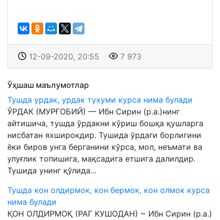
12-09-2020, 20:55
7 973
Ўҳшаш маълумотлар
Тушда урдак, урдак тухуми курса нима булади
ЎРДАК (МУРҒОБИЙ) — Ибн Сирин (р.а.)нинг
айтишича, тушда ўрдакни кўриш бошқа қушларга
нисбатан яхширокдир. Тушида ўрдаги борлигини
ёки биров унга берганини кўрса, мол, неъмати ва
улуғлик топишига, мақсадига етшига далилдир.
Тушида унинг қўлида...
Тушда кон олдирмок, кон бермок, кон олмок курса
нима булади
ҚОН ОЛДИРМОҚ (РАГ КУШОДАН) ~ Ибн Сирин (р.а.)