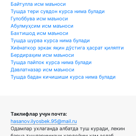
Байтулла исм маъноси
Тушда тери сувдон курса нима булади
Гулоббува исм маъноси
Абулмуҳсим исм маъноси
Бахтишод исм маъноси
Тушда шурва курса нима булади
Хиёнаткор эркак яқин дўстига ҳасрат қиляпти
Бердираҳим исм маъноси
Тушда пайпок курса нима булади
Давлатназар исм маъноси
Тушда бадан кичишиши курса нима булади
Таклифлар учун почта:
hasanov.ilyosbek.95@mail.ru
Одамлар ухлаганда албатда туш куради, лекин
барча тушларимизни хардойим хам эслаб