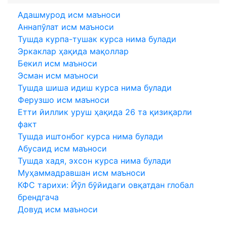
Адашмурод исм маъноси
Аннапўлат исм маъноси
Тушда курпа-тушак курса нима булади
Эркаклар ҳақида мақоллар
Бекил исм маъноси
Эсман исм маъноси
Тушда шиша идиш курса нима булади
Ферузшо исм маъноси
Етти йиллик уруш ҳақида 26 та қизиқарли
факт
Тушда иштонбог курса нима булади
Абусаид исм маъноси
Тушда хадя, эхсон курса нима булади
Муҳаммадравшан исм маъноси
КФC тарихи: Йўл бўйидаги овқатдан глобал
брендгача
Довуд исм маъноси