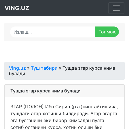
VING.UZ
Ving.uz
»
Туш табири
» Тушда эгар курса нима
булади
Тушда эгар курса нима булади
ЭГАР (ПОЛОН) Ибн Сирин (р.а.)нинг айтишича,
тушдаги эгар хотинни билдиради. Агар эгарга
эга бўлганини ёки бирор кимсадан пулга
сотиб олганини кўрса, хотин олиши ёки