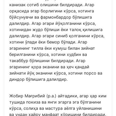
канизак сотиб олишини билдиради. Агар
орқасида эгар борлигини кўрса, хотинга
бўйсунувчи ва фармонбардор бўлишига
далилдир. Агар эгари йўқолганини кўрса,
хотинидан жудо бўлиши ёки талоқ қилишига
далилдир. Агар эгари синиб қолганини кўрса,
хотини ўлади ёки бемор бўлади. Агар
эгарининг тилла ёки кумуш билан зийнат
берилганини кўрса, хотини худбин ва
такаббур бўлишини билдиради. Агар
эгарининг қора эканини ва ҳеч қандай
зийнати йўқ эканини кўрса, хотини порсо ва
диндор бўлишига далилдир.
Жобир Мағрибий (р.а.) айтадики, агар ҳар ким
тушида покиза ва янги эгарга эга бўлганини
кўрса, солиҳа ва мастура аёлга уйланишини
ва ундан хайру манфаат кўришини билдиради.