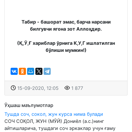
Табир - башорат эмас, барча нарсани
билгувчи ягона зот Аллоҳдир.
(Қ,Ў,Ғ хариблар ўрнига К,У,Г ишлатилган
бўлиши мумкин!)
15-09-2020, 12:05
1 877
Ўҳшаш маълумотлар
Тушда соч, сокол, жун курса нима булади
СОЧ СОҚОЛ, ЖУН (МЎЙ) Дониёл (а.с.)нинг
айтишларича, тушдаги соч эркаклар учун ғаму