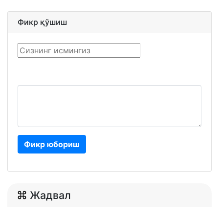
Фикр қўшиш
Фикр юбориш
Жадвал