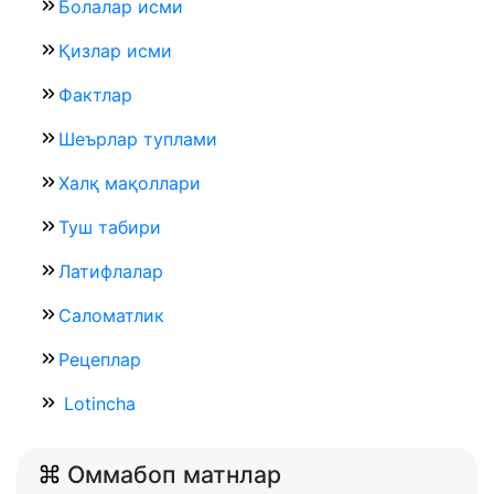
Болалар исми
Қизлар исми
Фактлар
Шеърлар туплами
Халқ мақоллари
Туш табири
Латифлалар
Саломатлик
Рецеплар
Lotincha
Оммабоп матнлар