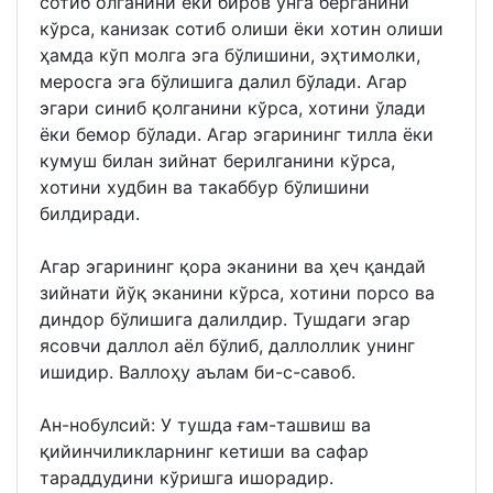
сотиб олганини ёки биров унга берганини
кўрса, канизак сотиб олиши ёки хотин олиши
ҳамда кўп молга эга бўлишини, эҳтимолки,
меросга эга бўлишига далил бўлади. Агар
эгари синиб қолганини кўрса, хотини ўлади
ёки бемор бўлади. Агар эгарининг тилла ёки
кумуш билан зийнат берилганини кўрса,
хотини худбин ва такаббур бўлишини
билдиради.
Агар эгарининг қора эканини ва ҳеч қандай
зийнати йўқ эканини кўрса, хотини порсо ва
диндор бўлишига далилдир. Тушдаги эгар
ясовчи даллол аёл бўлиб, даллоллик унинг
ишидир. Валлоҳу аълам би-с-савоб.
Ан-нобулсий: У тушда ғам-ташвиш ва
қийинчиликларнинг кетиши ва сафар
тараддудини кўришга ишорадир.