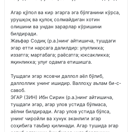
Агар қўпол ва кир эгарга эга бўлганини кўрса,
урушқоқ ва қулоқ солмайдиган хотин
олишини ва ундан зарарлар кўришини
билдиради.
Жаъфар Содиқ (р.а.)нинг айтишича, тушдаги
эгар етти нарсага далилдир: улуғликка;
иззатга; мартабага; раёсатга; юксакликка;
яқинликка; улуғ одамга етишишга.
Тушдаги эгар ясовчи даллол аёл бўлиб,
даллоллик унинг ишидир. Валлоҳу аълам би-с-
савоб.
ЭГАР (ЗИН) Ибн Сирин (р.а.)нинг айтишича,
тушдаги эгар, агар улов устида бўлмаса,
аёлни билдиради. Агар улов устида бўлса,
унинг чиройли ва хунук эканлиги эгар
соҳибига таъбир қилинади. Агар тушида эгар