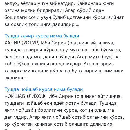
андуҳ, аёллар учун зийнатдир. Қайвонлар юнги
озгина молни билдиради. Агар сўфий одам
бошидаги сочи узун бўлиб қолганини кўрса, зийнат
ва созлик топишига далилдир....
Тушда хачир курса нима булади
ХАЧИР (УСТУР) Ибн Сирин (р.а.)нинг айтишича,
тушида хачирни кўрса ва у муте ва тобе бўлмаса,
бадфеъл одамга далил бўлади. Агар муте (қул) ва
тобе бўлса, яхшиликка далилдир. Агар эгарсиз
хачирга минганини кўрса ва бу хачирнинг кимники
эканини...
Тушда чойшаб курса нима булади
ЧОЙШАБ (ЛИҲОФ) Ибн Сирин (р.а.)нинг айтишича,
тушдаги чойшаб ёки адёл хотин бўлади. Тушида
янги чойшаби борлигини кўрса, хотин олишига
далилдир. Агар янги чойшаб сотиб олганини кўрса,
эр кўрмаган канизак сотиб олишига далилдир.