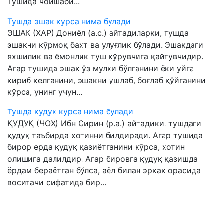
Тушида чойшаби...
Тушда эшак курса нима булади
ЭШАК (ХАР) Дониёл (а.с.) айтадиларки, тушда
эшакни кўрмоқ бахт ва улуғлик бўлади. Эшакдаги
яхшилик ва ёмонлик туш кўрувчига қайтувчидир.
Агар тушида эшак ўз мулки бўлганини ёки уйга
кириб келганини, эшакни ушлаб, боғлаб қўйганини
кўрса, унинг учун...
Тушда кудук курса нима булади
ҚУДУҚ (ЧОҲ) Ибн Сирин (р.а.) айтадики, тушдаги
қудуқ таъбирда хотинни билдиради. Агар тушида
бирор ерда қудуқ қазиётганини кўрса, хотин
олишига далилдир. Агар бировга қудуқ қазишда
ёрдам бераётган бўлса, аёл билан эркак орасида
воситачи сифатида бир...