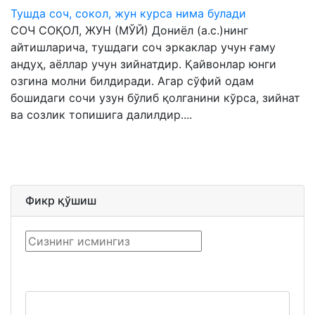
Тушда соч, сокол, жун курса нима булади
СОЧ СОҚОЛ, ЖУН (МЎЙ) Дониёл (а.с.)нинг
айтишларича, тушдаги соч эркаклар учун ғаму
андуҳ, аёллар учун зийнатдир. Қайвонлар юнги
озгина молни билдиради. Агар сўфий одам
бошидаги сочи узун бўлиб қолганини кўрса, зийнат
ва созлик топишига далилдир....
Фикр қўшиш