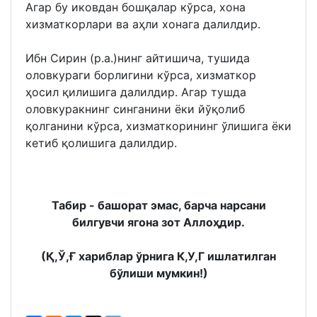
Агар бу иковдан бошқалар кўрса, хона
хизматкорлари ва аҳли хонага далилдир.
Ибн Сирин (р.а.)нинг айтишича, тушида
оловкураги борлигини кўрса, хизматкор
ҳосил қилишига далилдир. Агар тушда
оловкуракнинг синганини ёки йўқолиб
қолганини кўрса, хизматкорининг ўлишига ёки
кетиб қолишига далилдир.
Табир - башорат эмас, барча нарсани
билгувчи ягона зот Аллоҳдир.
(Қ,Ў,Ғ хариблар ўрнига К,У,Г ишлатилган
бўлиши мумкин!)