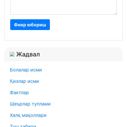
Фикр юбориш
Жадвал
Болалар исми
Қизлар исми
Фактлар
Шеърлар туплами
Халқ мақоллари
Туш табири