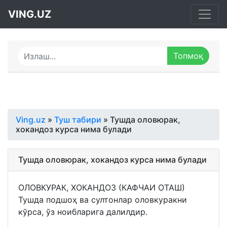
VING.UZ
Ving.uz
»
Туш табири
» Тушда оловюрак,
хокандоз курса нима булади
Тушда оловюрак, хокандоз курса нима булади
ОЛОВКУРАК, ХОКАНДОЗ (КАФЧАИ ОТАШ)
Тушда подшоҳ ва султонлар оловкуракни
кўрса, ўз ноибларига далилдир.