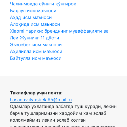
Чалинмоқда сўннги қўнғироқ
Баҳлул исм маъноси
Аҳад исм маъноси
Алоҳида исм маъноси
Xiaomi тарихи: бренднинг муваффақияти ва
Леи Жуннинг 11 дўсти
Эъзозбек исм маъноси
Аҳилилла исм маъноси
Байтулла исм маъноси
Таклифлар учун почта:
hasanov.ilyosbek.95@mail.ru
Одамлар ухлаганда албатда туш куради, лекин
барча тушларимизни хардойим хам эслаб
кололмаймиз лекин эслаб колган
тушларимизни кандай маънога эга эканлигига