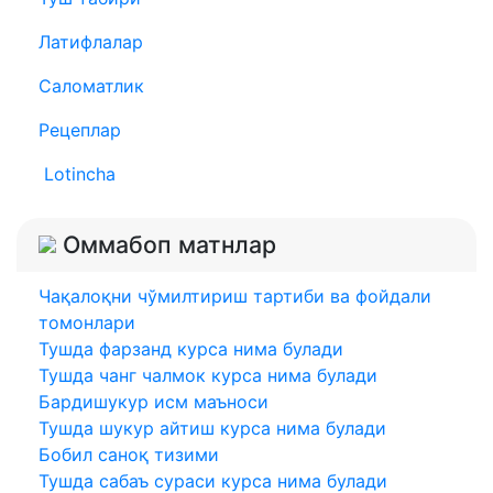
Латифлалар
Саломатлик
Рецеплар
Lotincha
Оммабоп матнлар
Чақалоқни чўмилтириш тартиби ва фойдали
томонлари
Тушда фарзанд курса нима булади
Тушда чанг чалмок курса нима булади
Бардишукур исм маъноси
Тушда шукур айтиш курса нима булади
Бобил саноқ тизими
Тушда сабаъ сураси курса нима булади