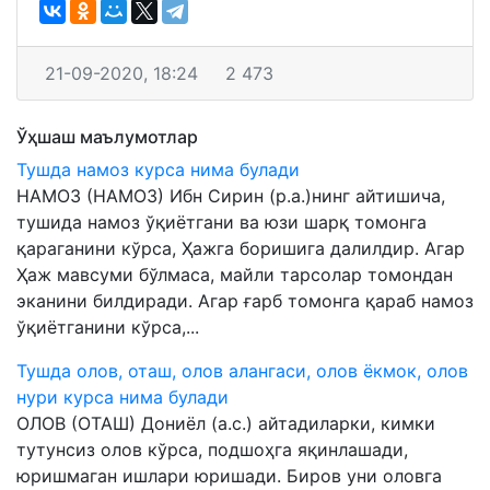
21-09-2020, 18:24
2 473
Ўҳшаш маълумотлар
Тушда намоз курса нима булади
НАМОЗ (НАМОЗ) Ибн Сирин (р.а.)нинг айтишича,
тушида намоз ўқиётгани ва юзи шарқ томонга
қараганини кўрса, Ҳажга боришига далилдир. Агар
Ҳаж мавсуми бўлмаса, майли тарсолар томондан
эканини билдиради. Агар ғарб томонга қараб намоз
ўқиётганини кўрса,...
Тушда олов, оташ, олов алангаси, олов ёкмок, олов
нури курса нима булади
ОЛОВ (ОТАШ) Дониёл (а.с.) айтадиларки, кимки
тутунсиз олов кўрса, подшоҳга яқинлашади,
юришмаган ишлари юришади. Биров уни оловга