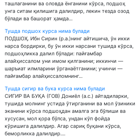
ташлаганини ва оловда ёнганини кўрса, подшоҳ
унга ситам қилишига далилдир, лекин тезда озод
бўлади ва башорат ҳамда...
Тушда подшох курса нима булади
ПОДШОҲ. Ибн Сирин (р.а.)нинг айтишича, ўн икки
нарса бордирки, бу ўн икки нарсани тушида кўрса,
подшоҳликка далил бўлади: пайғамбар
алайҳиссалом уни имом қилганини; иккинчи —
шаръиат илмларини ўрганаётганини; учинчи —
пайғамбар алайҳиссаломнинг...
Тушда сигир ва бука курса нима булади
СИГИР ВА БУҚА (ГОВ) Дониёл (а.с.) айтадиларки,
тушида молнинг устида ўтирганини ва мол ўзиники
эканини кўрса подшоҳдан амалга эга бўлиши ва
хусусан, мол қора бўлса, ундан кўп фойда
кўришига далилдир. Агар сариқ буқани кўрса,
беморликка далилдир....