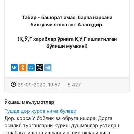
Табир - башорат эмас, барча нарсани
билгувчи ягона зот Аллоҳдир.
(Қ,Ў,Ғ хариблар ўрнига К,У,Г ишлатилган
бўлиши мумкин!)
29-09-2020, 19:57
5 427
Ўҳшаш маълумотлар
Тушда дор курса нима булади
Дор. корса У бойлик ва обруга ишора. Дорга
осилиб турганларни кўриш душманлар устидан
ғалабага, ишора ишларнинг ривожланишига