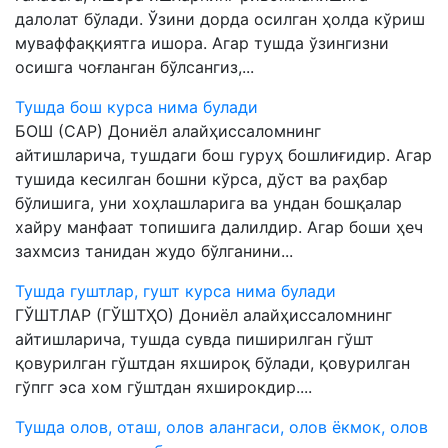
далолат бўлади. Ўзини дорда осилган ҳолда кўриш
муваффаққиятга ишора. Агар тушда ўзингизни
осишга чоғланган бўлсангиз,...
Тушда бош курса нима булади
БОШ (САР) Дониёл алайҳиссаломнинг
айтишларича, тушдаги бош гуруҳ бошлиғидир. Агар
тушида кесилган бошни кўрса, дўст ва раҳбар
бўлишига, уни хоҳлашларига ва ундан бошқалар
хайру манфаат топишига далилдир. Агар боши ҳеч
захмсиз танидан жудо бўлганини...
Тушда гуштлар, гушт курса нима булади
ГЎШТЛАР (ГЎШТҲО) Дониёл алайҳиссаломнинг
айтишларича, тушда сувда пиширилган гўшт
қовурилган гўштдан яхшироқ бўлади, қовурилган
гўпгг эса хом гўштдан яхширокдир....
Тушда олов, оташ, олов алангаси, олов ёкмок, олов