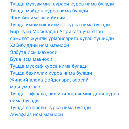
Тушда муззаммил сураси курса нима булади
Тушда майдон курса нима булади
Янги йилим- яши йилим
Тушда имомлик килмок курса нима булади
Бир куни Москвадан Африкага учаётган
самолёт жунгли ўрмонларига қулаб тушибди
Ҳабибиддин исм маъноси
Элбўта исм маъноси
Бука исм маъноси
Тушда мусхаф курса нима булади
Тушда бахиллик курса нима булади
Жинсий алоқа фойдалари, асосий
маълумотлар
Тушда тафшала, пиширилган ясмик дони курса
нима булади
Тушда ёз фасли курса нима булади
Абулфайз исм маъноси