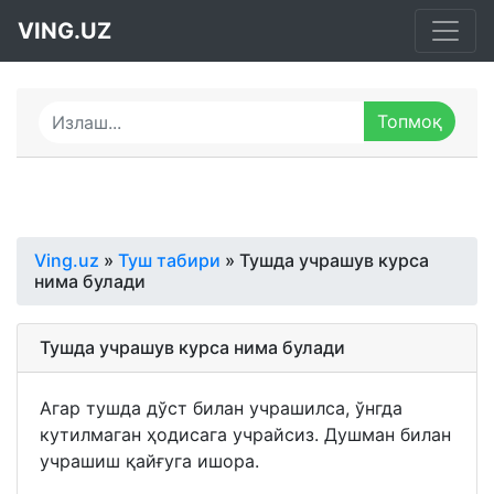
VING.UZ
Ving.uz
»
Туш табири
» Тушда учрашув курса
нима булади
Тушда учрашув курса нима булади
Агар тушда дўст билан учрашилса, ўнгда
кутилмаган ҳодисага учрайсиз. Душман билан
учрашиш қайғуга ишора.