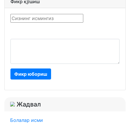
Фикр қўшиш
Фикр юбориш
Жадвал
Болалар исми