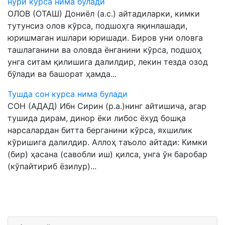
нури курса нима булади
ОЛОВ (ОТАШ) Дониёл (а.с.) айтадиларки, кимки
тутунсиз олов кўрса, подшоҳга яқинлашади,
юришмаган ишлари юришади. Биров уни оловга
ташлаганини ва оловда ёнганини кўрса, подшоҳ
унга ситам қилишига далилдир, лекин тезда озод
бўлади ва башорат ҳамда...
Тушда сон курса нима булади
СОН (АДАД) Ибн Сирин (р.а.)нинг айтишича, агар
тушида дирам, динор ёки либос ёхуд бошқа
нарсалардан битта берганини кўрса, яхшилик
кўришига далилдир. Аллоҳ таъоло айтади: Кимки
(бир) ҳасана (савобли иш) қилса, унга ўн баробар
(кўпайтириб ёзилур)...