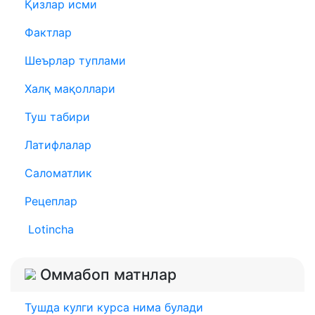
Қизлар исми
Фактлар
Шеърлар туплами
Халқ мақоллари
Туш табири
Латифлалар
Саломатлик
Рецеплар
Lotincha
Оммабоп матнлар
Тушда кулги курса нима булади