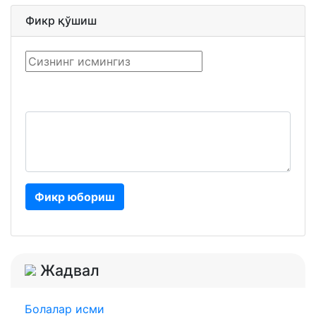
Фикр қўшиш
Фикр юбориш
Жадвал
Болалар исми