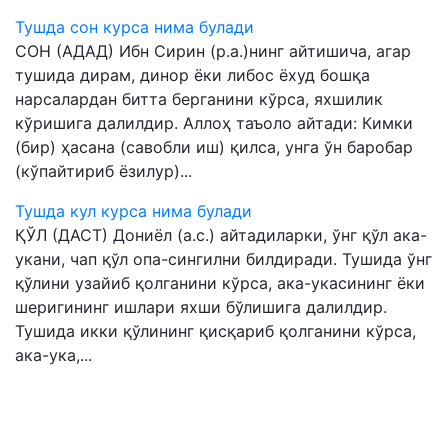
Тушда сон курса нима булади
СОН (АДАД) Ибн Сирин (р.а.)нинг айтишича, агар
тушида дирам, динор ёки либос ёхуд бошқа
нарсалардан битта берганини кўрса, яхшилик
кўришига далилдир. Аллоҳ таъоло айтади: Кимки
(бир) ҳасана (савобли иш) қилса, унга ўн баробар
(кўпайтириб ёзилур)...
Тушда кул курса нима булади
ҚЎЛ (ДАСТ) Дониёл (а.с.) айтадиларки, ўнг қўл ака-
укани, чап қўл опа-сингилни билдиради. Тушида ўнг
қўлини узайиб қолганини кўрса, ака-укасининг ёки
шеригининг ишлари яхши бўлишига далилдир.
Тушида икки қўлининг қисқариб қолганини кўрса,
ака-ука,...