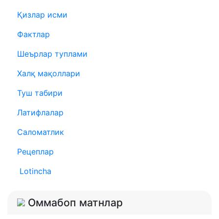
Қизлар исми
Фактлар
Шеърлар туплами
Халқ мақоллари
Туш табири
Латифлалар
Саломатлик
Рецеплар
Lotincha
Оммабоп матнлар