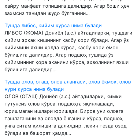
хайру манфаат топишига далилдир. Агар боши ҳеч
захмсиз танидан жудо бўлганини...
Тушда либос, кийим курса нима булади
ЛИБОС (ЖОМА) Дониёл (а.с.) айтадиларки, тушдаги
кийим эркак кишининг касбу кори бўлади. Агар ўз
кийимини яхши ҳолда кўрса, касбу кори ёмон
бўлишига далилдир. Агар подшоҳ тушида ўз
кийимининг қора эканини кўрса, аҳволининг яхши
бўлишига далилдир....
Тушда олов, оташ, олов алангаси, олов ёкмок, олов
нури курса нима булади
ОЛОВ (ОТАШ) Дониёл (а.с.) айтадиларки, кимки
тутунсиз олов кўрса, подшоҳга яқинлашади,
юришмаган ишлари юришади. Биров уни оловга
ташлаганини ва оловда ёнганини кўрса, подшоҳ
унга ситам қилишига далилдир, лекин тезда озод
бўлади ва башорат ҳамда...