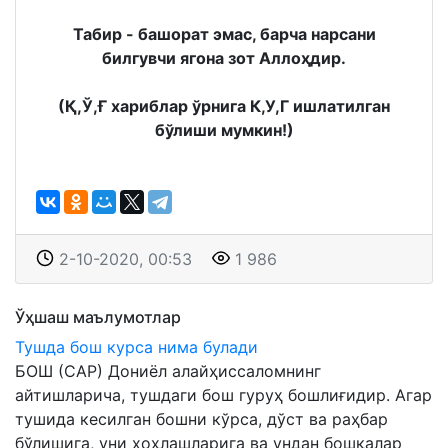
Табир - башорат эмас, барча нарсани
билгувчи ягона зот Аллоҳдир.
(Қ,Ў,Ғ хариблар ўрнига К,У,Г ишлатилган
бўлиши мумкин!)
2-10-2020, 00:53
1 986
Ўҳшаш маълумотлар
Тушда бош курса нима булади
БОШ (САР) Дониёл алайҳиссаломнинг
айтишларича, тушдаги бош гуруҳ бошлиғидир. Агар
тушида кесилган бошни кўрса, дўст ва раҳбар
бўлишига, уни хоҳлашларига ва ундан бошқалар