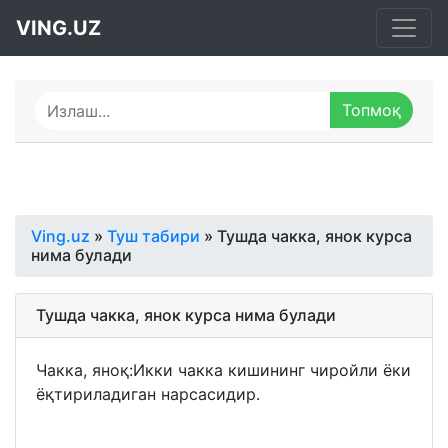
VING.UZ
Ving.uz
»
Туш табири
» Тушда чакка, янок курса
нима булади
Тушда чакка, янок курса нима булади
Чакка, яноқ:Икки чакка кишининг чиройли ёки
ёқтириладиган нарсасидир.