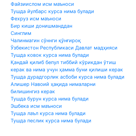
Файзиислом исм маъноси
Тушда йулбарс курса нима булади
Фехруз исм маъноси
Бир киши донишманддан
Синглим
Чалинмагин сўннги қўнғироқ
Ўзбекистон Республикаси Давлат мадҳияси
Тушда ковок курса нима булади
Қандай қилиб бепул тиббий кўрикдан ўтиш
керак ва нима учун ҳамма буни қилиши керак
Тушда дурадгорлик асбоби курса нима булади
Алишер Навоий ҳақида нималарни
билишингиз керак
Тушда бурун курса нима булади
Эшбека исм маъноси
Тушда лаъл курса нима булади
Тушда песлик курса нима булади