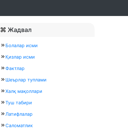
Жадвал
Болалар исми
Қизлар исми
Фактлар
Шеърлар туплами
Халқ мақоллари
Туш табири
Латифлалар
Саломатлик