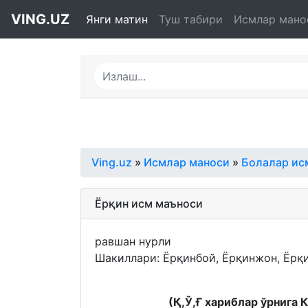
VING.UZ
Янги матин
Туш табири
Исмлар мано
Ving.uz
»
Исмлар маноси
»
Болалар ис
Ёрқин исм маъноси
равшан нурли
Шакиллари: Ёрқинбой, Ёрқинжон, Ёрқ
(Қ,Ў,Ғ хариблар ўрнига 