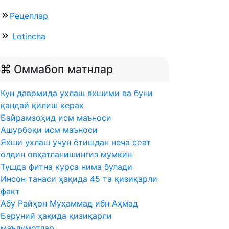
Рецеплар
Lotincha
Оммабоп матнлар
Кун давомида ухлаш яхшими ва буни
қандай қилиш керак
Байрамзоҳид исм маъноси
Ашурбоқи исм маъноси
Яхши ухлаш учун ётишдан неча соат
олдин овқатланишингиз мумкин
Тушда фитна курса нима булади
Инсон танаси ҳақида 45 та қизиқарли
факт
Абу Райҳон Муҳаммад ибн Аҳмад
Беруний ҳақида қизиқарли
маълумотлар