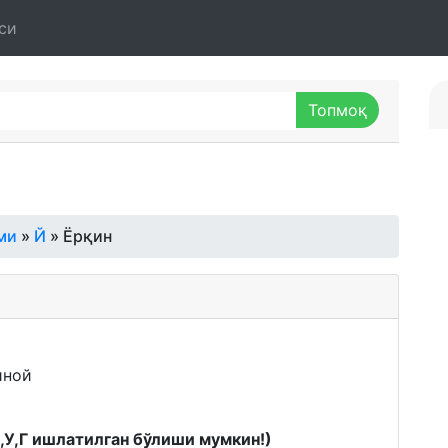
си
ми
»
Й
» Ёрқин
иной
К,У,Г ишлатилган бўлиши мумкин!)