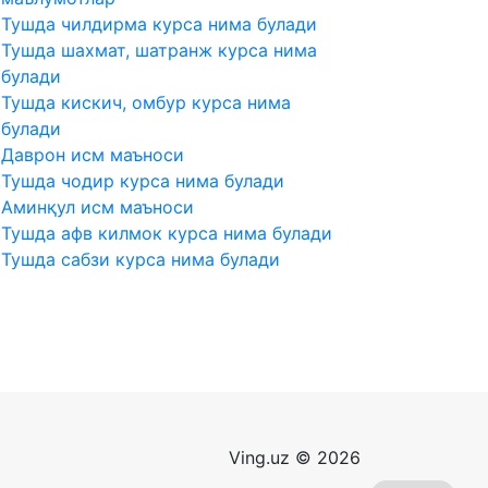
Тушда чилдирма курса нима булади
Тушда шахмат, шатранж курса нима
булади
Тушда кискич, омбур курса нима
булади
Даврон исм маъноси
Тушда чодир курса нима булади
Аминқул исм маъноси
Тушда афв килмок курса нима булади
Тушда сабзи курса нима булади
Ving.uz © 2026