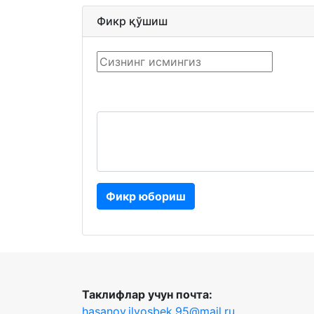
Фикр қўшиш
Фикр юбориш
Таклифлар учун почта:
hasanov.ilyosbek.95@mail.ru