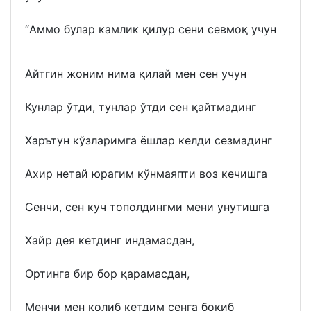
“Aммо булар камлик қилур сени севмоқ учун
Aйтгин жоним нима қилай мен сен учун
Кунлар ўтди, тунлар ўтди сен қайтмадинг
Харътун кўзларимга ёшлар келди сезмадинг
Aхир нетай юрагим кўнмаяпти воз кечишга
Сенчи, сен куч тополдингми мени унутишга
Хайр дея кетдинг индамасдан,
Ортинга бир бор қарамасдан,
Менчи мен қолиб кетдим сенга боқиб