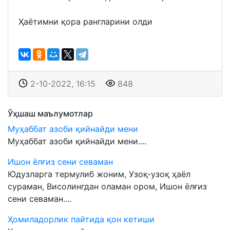
Ҳаётимни қора рангларини олди
2-10-2022, 16:15
848
Ўҳшаш маълумотлар
Муҳаббат азоби қийнайди мени
Муҳаббат азоби қийнайди мени....
Ишон ёлғиз сени севаман
Юдузларга термулиб жоним, Узоқ-узоқ ҳаёл
сураман, Висолингдан оламан ором, Ишон ёлғиз
сени севаман....
Ҳомиладорлик пайтида қон кетиши