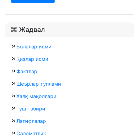
Жадвал
Болалар исми
Қизлар исми
Фактлар
Шеърлар туплами
Халқ мақоллари
Туш табири
Латифлалар
Саломатлик