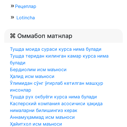
Рецеплар
Lotincha
Оммабоп матнлар
Тушда моида сураси курса нима булади
Тушда теридан килинган камар курса нима
булади
Бердиолим исм маъноси
Ҳалид исм маъноси
Ўлимидан сўнг ўғирлаб кетилган машҳур
инсонлар
Тушда рух окбуёги курса нима булади
Касперский компания асосичиси ҳақида
нималарни билишингиз керак
Аннамуҳаммад исм маъноси
Ҳайитхол исм маъноси