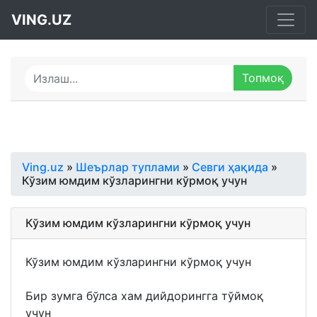
VING.UZ
Ving.uz
»
Шеърлар туплами
»
Севги ҳақида
»
Кўзим юмдим кўзларингни кўрмоқ учун
Кўзим юмдим кўзларингни кўрмоқ учун
Кўзим юмдим кўзларингни кўрмоқ учун
Бир зумга бўлса хам дийдорингга тўймоқ
учун