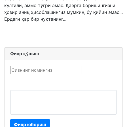
кулгили, аммо тўғри эмас. Қаерга боришингизни
ҳозир аниқ ҳисоблашингиз мумкин, бу қийин эмас...
Ердаги ҳар бир нуқтанинг...
Фикр қўшиш
Фикр юбориш