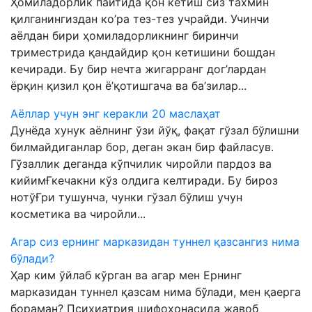
Ҳомиладорлик пайтида қон кетиш сиз тахмин
қилганингиздан ко’ра тез-тез учрайди. Учинчи
аёлдан бири ҳомиладорликнинг биринчи
триместрида қандайдир қон кетишини бошдан
кечиради. Бу бир нечта жигарранг дог’лардан
ёрқин қизил қон ё’қотишгача ва ба’зилар...
Аёллар учун энг керакли 20 маслаҳат
Дунёда хунук аёлнинг ўзи йўқ, фақат гўзал бўлишни
билмайдиганлар бор, деган экан бир файласув.
Гўзаллик деганда кўпчилик чиройли пардоз ва
кийимҒкечакни кўз олдига келтиради. Бу бироз
нотўҒри тушунча, чунки гўзал бўлиш учун
косметика ва чиройли...
Агар сиз ернинг марказидан туннел қазсангиз нима
бўлади?
Ҳар ким ўйлаб кўрган ва агар мен Ернинг
марказидан туннел қазсам нима бўлади, мен қаерга
бораман? Психиатрия шифохонасида жавоб