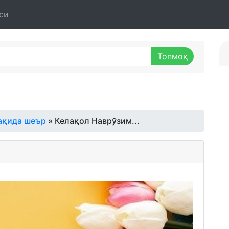
си
ақида шеър
» Келақол Наврўзим...