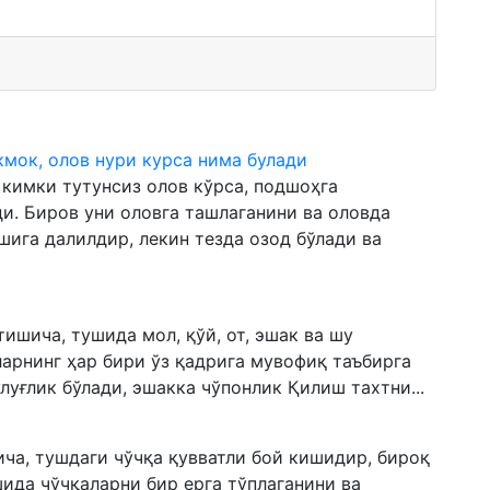
ёкмок, олов нури курса нима булади
 кимки тутунсиз олов кўрса, подшоҳга
. Биров уни оловга ташлаганини ва оловда
шига далилдир, лекин тезда озод бўлади ва
ишича, тушида мол, қўй, от, эшак ва шу
ларнинг ҳар бири ўз қадрига мувофиқ таъбирга
луғлик бўлади, эшакка чўпонлик Қилиш тахтни...
ича, тушдаги чўчқа қувватли бой кишидир, бироқ
ида чўчқаларни бир ерга тўплаганини ва