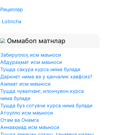
Рецеплар
Lotincha
Оммабоп матнлар
Забируллоҳ исм маъноси
Абдураҳмат исм маъноси
Тушда сакура курса нима булади
Даркнет нима ва у қанчалик хавфсиз?
Азимат исм маъноси
Тушда чувалчанг, илончувон курса
нима булади
Тушда буз сотувчи курса нима булади
Атоулло исм маъноси
Отам ва Онамга
Аннааҳмад исм маъноси
Тушда апелсин сотиш, танаввул килиш