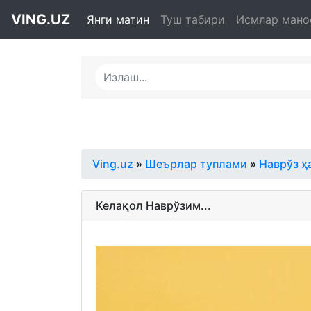
VING.UZ
Янги матин
Туш табири
Исмлар мано
Ving.uz
»
Шеърлар туплами
»
Наврўз ҳ
Келақол Наврўзим...