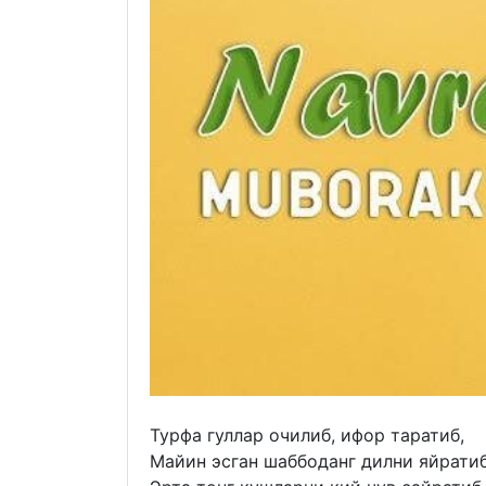
Турфа гуллар очилиб, ифор таратиб,
Майин эсган шаббоданг дилни яйратиб