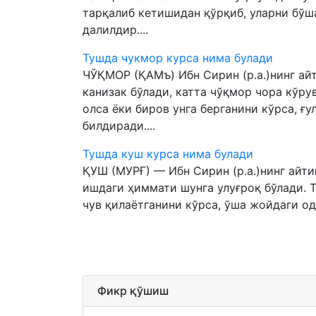
тарқалиб кетишидан қўрқиб, уларни бўш
далилдир....
Тушда чукмор курса нима булади
ЧЎҚМОР (ҚАМъ) Ибн Сирин (р.а.)нинг ай
канизак бўлади, катта чўқмор чора кўр
олса ёки биров унга берганини кўрса, ғ
билдиради....
Тушда куш курса нима булади
ҚУШ (МУРҒ) — Ибн Сирин (р.а.)нинг айти
ишдаги ҳиммати шунга улуғроқ бўлади. Т
чув қилаётганини кўрса, ўша жойдаги од
Фикр қўшиш