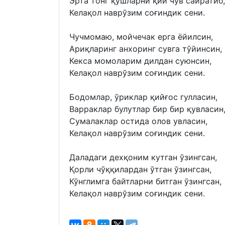
Эрта тонг қушларни қий чув сайратиб,
Келақол наврўзим соғиндик сени.
Чучмомаю, мойчечак ерга ёйилсин,
Aриқларинг анхоринг сувга тўйинсин,
Кекса момоларим дилдан суюнсин,
Келақол наврўзим соғиндик сени.
Бодомлар, ўриклар қийғос гулласин,
Варраклар булутлар бир бир қувласин
Сумалаклар остида олов увласин,
Келақол наврўзим соғиндик сени.
Даладаги дехқоним кутган ўзингсан,
Қорли чўққилардан ўтган ўзингсан,
Кўнглимга байтларни битган ўзингсан,
Келақол наврўзим соғиндик сени.