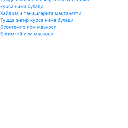
курса нима булади
Ҳайдовчи танишларига мақтаняпти
Тушда зигир курса нима булади
Эсонтемир исм маъноси
Бегимтой исм маъноси