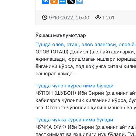
9-10-2022, 20:00
1 201
Ўҳшаш маълумотлар
Тушда олов, оташ, олов алангаси, олов 
ОЛОВ (ОТАШ) Дониёл (а.с.) айтадиларки,
яқинлашади, юришмаган ишлари юришади
ёнганини кўрса, подшоҳ унга ситам қили
башорат ҳамда...
Тушда чупон курса нима булади
ЧЎПОН (ШУБОН) Ибн Сирин (р.а.)нинг айт
кабиларга чўпонлик қилганини кўрса, бу
эга. Отларга чўпонлик қилиш мансаб ва у
Тушда чучка курса нима булади
ЧЎЧҚА (ХУК) Ибн Сирин (р.а.)нинг айтиш
пастҳиммат ва яхшилиги йўқ бўлади. Туш