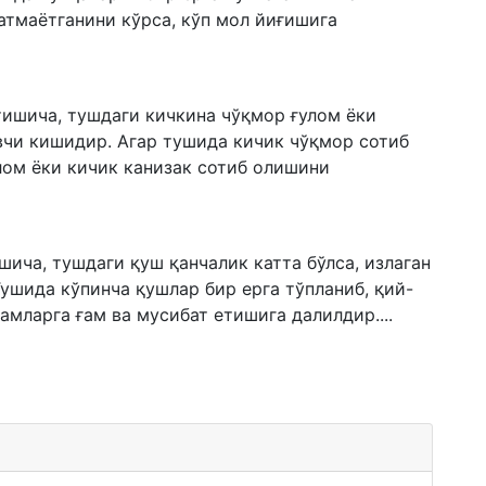
атмаётганини кўрса, кўп мол йиғишига
тишича, тушдаги кичкина чўқмор ғулом ёки
увчи кишидир. Агар тушида кичик чўқмор сотиб
улом ёки кичик канизак сотиб олишини
шича, тушдаги қуш қанчалик катта бўлса, излаган
ушида кўпинча қушлар бир ерга тўпланиб, қий-
амларга ғам ва мусибат етишига далилдир....