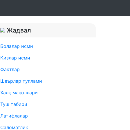
Жадвал
Болалар исми
Қизлар исми
Фактлар
Шеърлар туплами
Халқ мақоллари
Туш табири
Латифлалар
Саломатлик