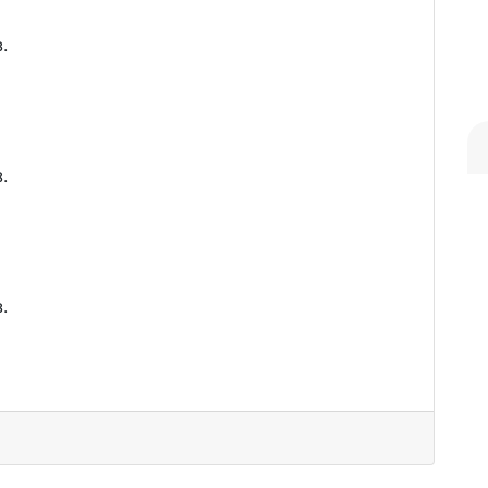
.
.
.