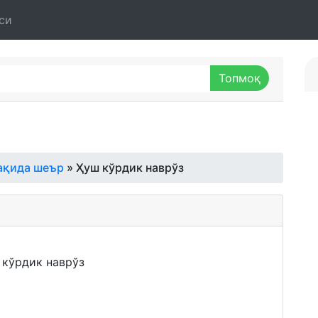
си
ақида шеър
» Ҳуш кўрдик наврўз