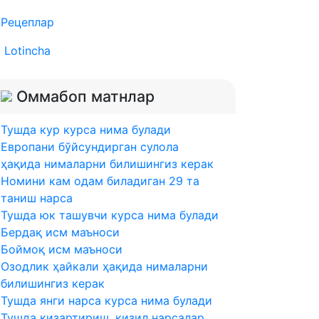
Рецеплар
Lotincha
Оммабоп матнлар
Тушда кур курса нима булади
Европани бўйсундирган сулола
ҳақида нималарни билишингиз керак
Номини кам одам биладиган 29 та
таниш нарса
Тушда юк ташувчи курса нима булади
Бердақ исм маъноси
Боймоқ исм маъноси
Озодлик ҳайкали ҳақида нималарни
билишингиз керак
Тушда янги нарса курса нима булади
Тушда кизартириш, кизил нарсалар