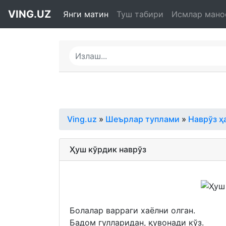
VING.UZ
Янги матин
Туш табири
Исмлар мано
Ving.uz
»
Шеърлар туплами
»
Наврўз ҳ
Ҳуш кўрдик наврўз
Болалар варраги хаёлни олган.
Бадом гулларидан, қувонади кўз.