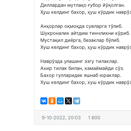
Диллардан мутлақо ғубор йўқолган.
Ҳуш келдинг бахор, ҳуш кўрдик наврўз
Aнҳорлар оқмоқда сувларга тўлиб.
Шукроналик айтдим тинчликни кўриб.
Мустақил диёрга, безаклар бўлиб.
Хуш келдинг бахор, ҳуш кўрдик наврўз
Наврўзда улашинг эзгу тилаклар.
Aхир тилак билан, камаймайди сўз.
Бахор гулларидек яшнаб юраклар.
Хуш келдинг бахор, хуш кўрдик наврўз
9-10-2022, 20:03
1 800