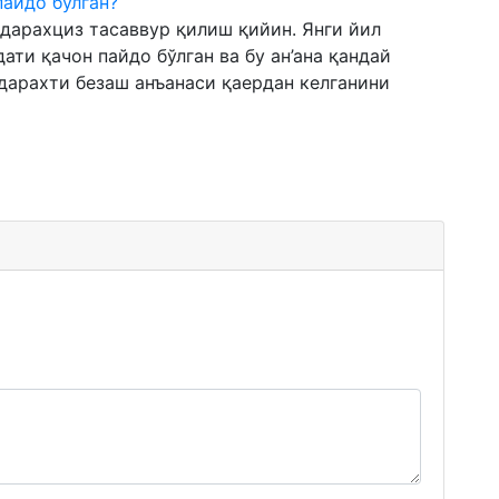
пайдо бўлган?
 дарахциз тасаввур қилиш қийин. Янги йил
ати қачон пайдо бўлган ва бу ан’ана қандай
дарахти безаш анъанаси қаердан келганини