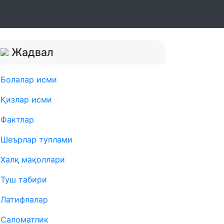
Жадвал
Болалар исми
Қизлар исми
Фактлар
Шеърлар туплами
Халқ мақоллари
Туш табири
Латифлалар
Саломатлик