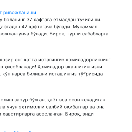
нг ривожланиши
у боланинг 37 ҳафтага етмасдан туҒилиши.
афтадан 42 ҳафтагача бўлади. Мукаммал
вожлангунча бўлади. Бироқ, турли сабабларга
ҳозир энг катта истагингиз ҳомиладорликнинг
ш ҳисобланади! Ҳомиладор эканлигингизни
ик кўп нарса билишни исташингиз тўҒрисида
лиш зарур бўлган, ҳаёт эса осон кечадиган
ола учун эҳтимолли салбий оқибатлар ва она
 ҳавотирларга асосланган. Бироқ, энди