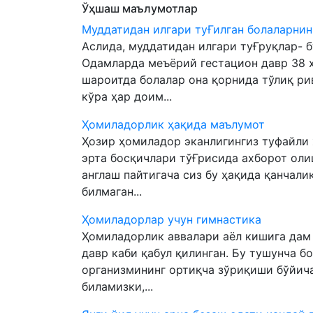
Ўҳшаш маълумотлар
Муддатидан илгари туҒилган болаларни
Aслида, муддатидан илгари туҒруқлар- б
Одамларда меъёрий гестацион давр 38 ҳ
шароитда болалар она қорнида тўлиқ ри
кўра ҳар доим...
Ҳомиладорлик ҳақида маълумот
Ҳозир ҳомиладор эканлигингиз туфайли 
эрта босқичлари тўҒрисида ахборот оли
англаш пайтигача сиз бу ҳақида қанчал
билмаган...
Ҳомиладорлар учун гимнастика
Ҳомиладорлик аввалари аёл кишига дам о
давр каби қабул қилинган. Бу тушунча б
организмининг ортиқча зўриқиши бўйича
биламизки,...