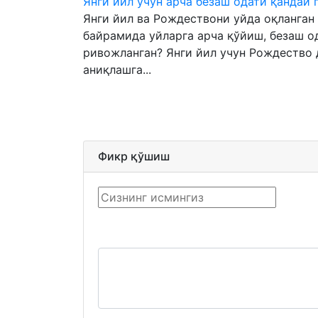
Янги йил учун арча безаш одати қандай 
Янги йил ва Рождествони уйда оқланган
байрамида уйларга арча қўйиш, безаш од
ривожланган? Янги йил учун Рождество 
аниқлашга...
Фикр қўшиш