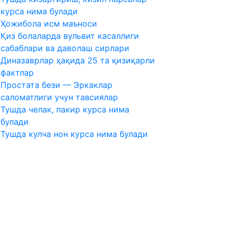
курса нима булади
Ҳожибола исм маъноси
Қиз болаларда вульвит касаллиги
сабаблари ва даволаш сирлари
Диназаврлар ҳақида 25 та қизиқарли
фактлар
Простата бези — Эркаклар
саломатлиги учун тавсиялар
Тушда челак, пакир курса нима
булади
Тушда кулча нон курса нима булади